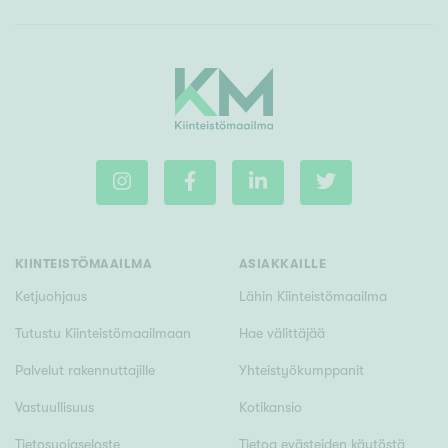
KIINTEISTÖMAAILMA
ASIAKKAILLE
Ketjuohjaus
Lähin Kiinteistömaailma
Tutustu Kiinteistömaailmaan
Hae välittäjää
Palvelut rakennuttajille
Yhteistyökumppanit
Vastuullisuus
Kotikansio
Tietosuojaseloste
Tietoa evästeiden käytöstä