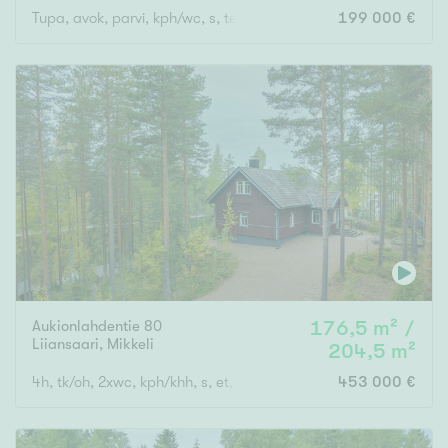
Tupa, avok, parvi, kph/wc, s, ter, aitta, ak/var, saunamö
199 000 €
Rakennusvuosi
Uudiskohteet
Vain uudiskohteet
Ei uudiskohteita
Arvokohteet
Aukionlahdentie 80
176,5 m² /
Vain arvokohteet
Ei arvokohteita
Liiansaari
,
Mikkeli
204,5 m²
4h, tk/oh, 2xwc, kph/khh, s, et, kuisti, aula
453 000 €
Kunto
Hyvä