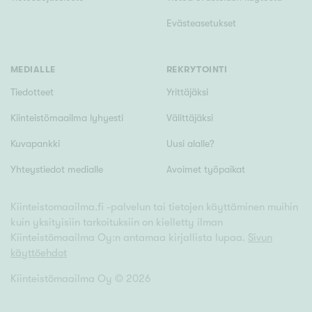
Evästeasetukset
MEDIALLE
REKRYTOINTI
Tiedotteet
Yrittäjäksi
Kiinteistömaailma lyhyesti
Välittäjäksi
Kuvapankki
Uusi alalle?
Yhteystiedot medialle
Avoimet työpaikat
Kiinteistomaailma.fi -palvelun tai tietojen käyttäminen muihin
kuin yksityisiin tarkoituksiin on kielletty ilman
Kiinteistömaailma Oy:n antamaa kirjallista lupaa.
Sivun
käyttöehdot
Kiinteistömaailma Oy ©
2026