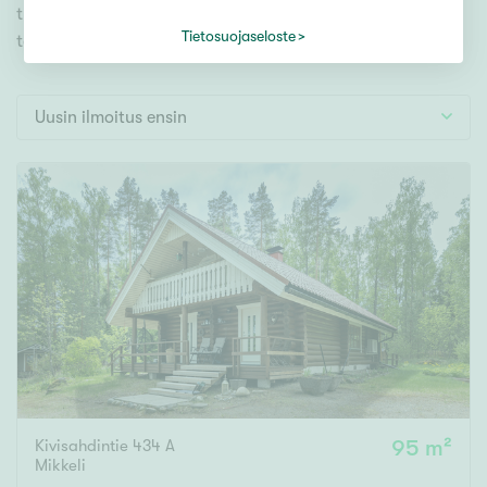
Tontti
tutustu mieleiseesi. Meiltä löydät unelmiesi
Vapaa-ajan asunto
Tietosuojaseloste
täyttymyksen!
Toimitila
Autotalli
Uusin ilmoitus ensin
Muut
Hinta
000
000 €
Pinta-ala
Asuinpinta-ala
Kokonaispinta-ala
Kivisahdintie 434 A
95 m²
m²
Mikkeli