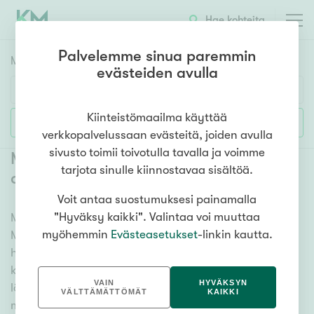
Hae kohteita
Palvelemme sinua paremmin
Myyntikohteet
HAE
evästeiden avulla
Huoneluku
Kiinteistömaailma käyttää
Lisää hakuehtoja
verkkopalvelussaan evästeitä, joiden avulla
1h
2h
3h
4h
5h+
sivusto toimii toivotulla tavalla ja voimme
Myytävät mökit ja vapaa-ajan
tarjota sinulle kiinnostavaa sisältöä.
asunnot Mikkeli
(
4
)
Voit antaa suostumuksesi painamalla
Asuntotyyppi
"Hyväksy kaikki". Valintaa voi muuttaa
Meiltä löydät myytävät mökit ja vapaa-ajan asunnot
Kerros-/luhtitalo
myöhemmin
Evästeasetukset
-linkin kautta.
Mikkeli, olitpa etsimässä huvilaa, kesämökkiä tai
Rivitalo/paritalo
hiihtomajaa. Useat vaihtoehdot ja maan kattava
Omakoti-/erillistalo
kiinteistönvälittäjien verkostomme auttavat sinua
VAIN
HYVÄKSYN
löytämään unelmiesi mökin. Katso alta kaikki
Maa- tai metsätila
VÄLTTÄMÄTTÖMÄT
KAIKKI
myytävät mökit ja vapaa-ajan asunnot Mikkeli ja