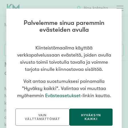
Hae kohteita
Palvelemme sinua paremmin
Myyntikohteet
HAE
evästeiden avulla
Huoneluku
Kiinteistömaailma käyttää
Lisää hakuehtoja
verkkopalvelussaan evästeitä, joiden avulla
1h
2h
3h
4h
5h+
sivusto toimii toivotulla tavalla ja voimme
Myytävät mökit ja vapaa-ajan
tarjota sinulle kiinnostavaa sisältöä.
asunnot Mikkeli Suomenniemi
Voit antaa suostumuksesi painamalla
Asuntotyyppi
"Hyväksy kaikki". Valintaa voi muuttaa
Meiltä löydät myytävät mökit ja vapaa-ajan asunnot
Kerros-/luhtitalo
myöhemmin
Evästeasetukset
-linkin kautta.
Mikkeli Suomenniemi, olitpa etsimässä huvilaa,
Rivitalo/paritalo
kesämökkiä tai hiihtomajaa. Useat vaihtoehdot ja
Omakoti-/erillistalo
maan kattava kiinteistönvälittäjien verkostomme
VAIN
HYVÄKSYN
auttavat sinua löytämään unelmiesi mökin. Katso alta
Maa- tai metsätila
VÄLTTÄMÄTTÖMÄT
KAIKKI
kaikki myytävät mökit ja vapaa-ajan asunnot Mikkeli