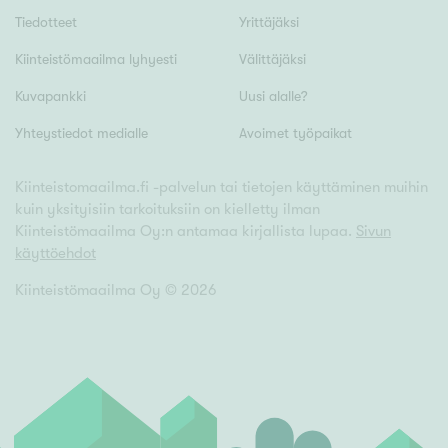
Tyydyttävä
Tiedotteet
Yrittäjäksi
Välttävä
Kiinteistömaailma lyhyesti
Välittäjäksi
Kuvapankki
Uusi alalle?
Ominaisuudet
Hissi
Yhteystiedot medialle
Avoimet työpaikat
Järvi- tai merinäköala
Kiinteistomaailma.fi -palvelun tai tietojen käyttäminen muihin
Maalämpö
kuin yksityisiin tarkoituksiin on kielletty ilman
Oma ranta
Kiinteistömaailma Oy:n antamaa kirjallista lupaa.
Sivun
käyttöehdot
Oma sauna
Kiinteistömaailma Oy ©
2026
Parveke
Senioriasunto