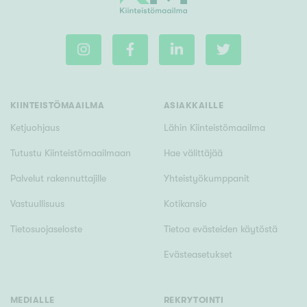
Rakennusvuosi
KIINTEISTÖMAAILMA
ASIAKKAILLE
Ketjuohjaus
Lähin Kiinteistömaailma
Uudiskohteet
Tutustu Kiinteistömaailmaan
Hae välittäjää
Vain uudiskohteet
Ei uudiskohteita
Palvelut rakennuttajille
Yhteistyökumppanit
Arvokohteet
Vastuullisuus
Kotikansio
Vain arvokohteet
Ei arvokohteita
Tietosuojaseloste
Tietoa evästeiden käytöstä
Evästeasetukset
Kunto
Hyvä
MEDIALLE
REKRYTOINTI