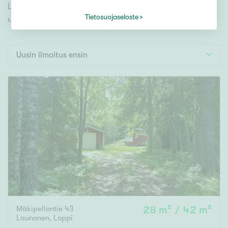
Tontti
Launonen ja tutustu mieleiseesi. Meiltä löydät
Vapaa-ajan asunto
Tietosuojaseloste
unelmiesi täyttymyksen!
Toimitila
Autotalli
Uusin ilmoitus ensin
Muut
Hinta
000
000 €
Pinta-ala
Asuinpinta-ala
Kokonaispinta-ala
Mäkipellontie 43
28 m² / 42 m²
m²
Launonen
,
Loppi