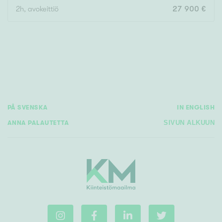
2h, avokeittiö
27 900 €
Rakennusvuosi
Uudiskohteet
PÅ SVENSKA
IN ENGLISH
Vain uudiskohteet
Ei uudiskohteita
ANNA PALAUTETTA
SIVUN ALKUUN
Arvokohteet
Vain arvokohteet
Ei arvokohteita
Kunto
Hyvä