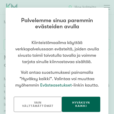
Hae kohteita
Palvelemme sinua paremmin
Myyntikohteet
HAE
evästeiden avulla
Huoneluku
Kiinteistömaailma käyttää
Lisää hakuehtoja
verkkopalvelussaan evästeitä, joiden avulla
1h
2h
3h
4h
5h+
sivusto toimii toivotulla tavalla ja voimme
Myytävät mökit ja vapaa-ajan
tarjota sinulle kiinnostavaa sisältöä.
asunnot Loppi Launonen
(
1
)
Voit antaa suostumuksesi painamalla
Asuntotyyppi
"Hyväksy kaikki". Valintaa voi muuttaa
Meiltä löydät myytävät mökit ja vapaa-ajan asunnot
Kerros-/luhtitalo
myöhemmin
Evästeasetukset
-linkin kautta.
Loppi Launonen, olitpa etsimässä huvilaa, kesämökkiä
Rivitalo/paritalo
tai hiihtomajaa. Useat vaihtoehdot ja maan kattava
Omakoti-/erillistalo
kiinteistönvälittäjien verkostomme auttavat sinua
VAIN
HYVÄKSYN
löytämään unelmiesi mökin. Katso alta kaikki
Maa- tai metsätila
VÄLTTÄMÄTTÖMÄT
KAIKKI
myytävät mökit ja vapaa-ajan asunnot Loppi