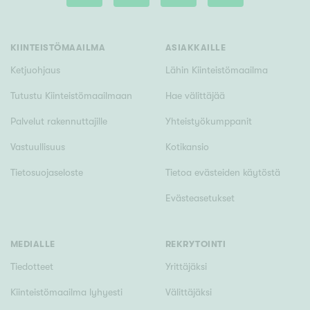
Tyydyttävä
Välttävä
KIINTEISTÖMAAILMA
ASIAKKAILLE
Ominaisuudet
Ketjuohjaus
Lähin Kiinteistömaailma
Hissi
Tutustu Kiinteistömaailmaan
Hae välittäjää
Järvi- tai merinäköala
Palvelut rakennuttajille
Yhteistyökumppanit
Maalämpö
Vastuullisuus
Kotikansio
Oma ranta
Tietosuojaseloste
Tietoa evästeiden käytöstä
Oma sauna
Evästeasetukset
Parveke
Senioriasunto
MEDIALLE
REKRYTOINTI
Tiedotteet
Yrittäjäksi
Kiinteistömaailma lyhyesti
Välittäjäksi