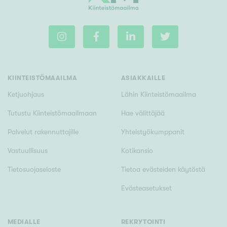
Rakennusvuosi
KIINTEISTÖMAAILMA
ASIAKKAILLE
Ketjuohjaus
Lähin Kiinteistömaailma
Uudiskohteet
Tutustu Kiinteistömaailmaan
Hae välittäjää
Vain uudiskohteet
Ei uudiskohteita
Palvelut rakennuttajille
Yhteistyökumppanit
Arvokohteet
Vastuullisuus
Kotikansio
Vain arvokohteet
Ei arvokohteita
Tietosuojaseloste
Tietoa evästeiden käytöstä
Evästeasetukset
Kunto
Hyvä
MEDIALLE
REKRYTOINTI