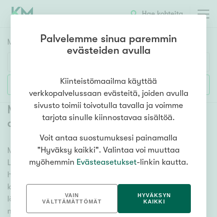
Hae kohteita
Palvelemme sinua paremmin
Myyntikohteet
HAE
evästeiden avulla
Huoneluku
Kiinteistömaailma käyttää
Lisää hakuehtoja
verkkopalvelussaan evästeitä, joiden avulla
1h
2h
3h
4h
5h+
sivusto toimii toivotulla tavalla ja voimme
Myytävät mökit ja vapaa-ajan
tarjota sinulle kiinnostavaa sisältöä.
asunnot Lieksa Koli
Voit antaa suostumuksesi painamalla
Asuntotyyppi
"Hyväksy kaikki". Valintaa voi muuttaa
Meiltä löydät myytävät mökit ja vapaa-ajan asunnot
Kerros-/luhtitalo
myöhemmin
Evästeasetukset
-linkin kautta.
Lieksa Koli, olitpa etsimässä huvilaa, kesämökkiä tai
Rivitalo/paritalo
hiihtomajaa. Useat vaihtoehdot ja maan kattava
Omakoti-/erillistalo
kiinteistönvälittäjien verkostomme auttavat sinua
VAIN
HYVÄKSYN
löytämään unelmiesi mökin. Katso alta kaikki
Maa- tai metsätila
VÄLTTÄMÄTTÖMÄT
KAIKKI
myytävät mökit ja vapaa-ajan asunnot Lieksa Koli ja