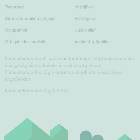
Tyydyttävä
Tiedotteet
Yrittäjäksi
Välttävä
Kiinteistömaailma lyhyesti
Välittäjäksi
Kuvapankki
Uusi alalle?
Ominaisuudet
Hissi
Yhteystiedot medialle
Avoimet työpaikat
Järvi- tai merinäköala
Kiinteistomaailma.fi -palvelun tai tietojen käyttäminen muihin
Maalämpö
kuin yksityisiin tarkoituksiin on kielletty ilman
Oma ranta
Kiinteistömaailma Oy:n antamaa kirjallista lupaa.
Sivun
käyttöehdot
Oma sauna
Kiinteistömaailma Oy ©
2026
Parveke
Senioriasunto