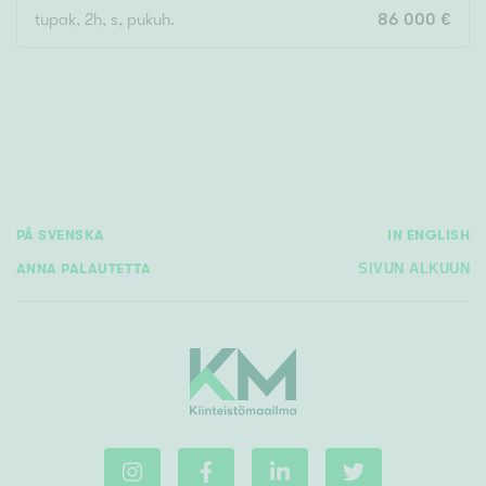
tupak, 2h, s, pukuh.
86 000 €
Rakennusvuosi
Uudiskohteet
PÅ SVENSKA
IN ENGLISH
Vain uudiskohteet
Ei uudiskohteita
ANNA PALAUTETTA
SIVUN ALKUUN
Arvokohteet
Vain arvokohteet
Ei arvokohteita
Kunto
Hyvä