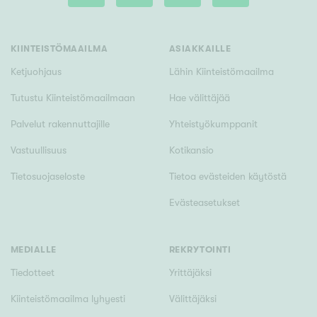
Tyydyttävä
Välttävä
KIINTEISTÖMAAILMA
ASIAKKAILLE
Ominaisuudet
Ketjuohjaus
Lähin Kiinteistömaailma
Hissi
Tutustu Kiinteistömaailmaan
Hae välittäjää
Järvi- tai merinäköala
Palvelut rakennuttajille
Yhteistyökumppanit
Maalämpö
Vastuullisuus
Kotikansio
Oma ranta
Tietosuojaseloste
Tietoa evästeiden käytöstä
Oma sauna
Evästeasetukset
Parveke
Senioriasunto
MEDIALLE
REKRYTOINTI
Tiedotteet
Yrittäjäksi
Kiinteistömaailma lyhyesti
Välittäjäksi