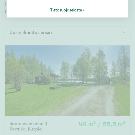
Tontti
tutustu mieleiseesi. Meiltä löydät unelmiesi
Vapaa-ajan asunto
Tietosuojaseloste
täyttymyksen!
Toimitila
Autotalli
Uusin ilmoitus ensin
Muut
Hinta
000
000 €
Pinta-ala
Asuinpinta-ala
Kokonaispinta-ala
Saarenniementie 3
48 m² / 55,5 m²
m²
Karttula
,
Kuopio