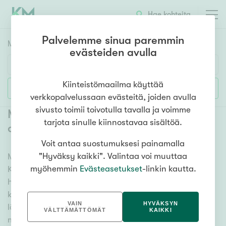
Hae kohteita
Palvelemme sinua paremmin
Myyntikohteet
HAE
evästeiden avulla
Huoneluku
Kiinteistömaailma käyttää
Lisää hakuehtoja
verkkopalvelussaan evästeitä, joiden avulla
1h
2h
3h
4h
5h+
sivusto toimii toivotulla tavalla ja voimme
Myytävät mökit ja vapaa-ajan
tarjota sinulle kiinnostavaa sisältöä.
asunnot Karttula
(
1
)
Voit antaa suostumuksesi painamalla
Asuntotyyppi
"Hyväksy kaikki". Valintaa voi muuttaa
Meiltä löydät myytävät mökit ja vapaa-ajan asunnot
Kerros-/luhtitalo
myöhemmin
Evästeasetukset
-linkin kautta.
Karttula, olitpa etsimässä huvilaa, kesämökkiä tai
Rivitalo/paritalo
hiihtomajaa. Useat vaihtoehdot ja maan kattava
Omakoti-/erillistalo
kiinteistönvälittäjien verkostomme auttavat sinua
VAIN
HYVÄKSYN
löytämään unelmiesi mökin. Katso alta kaikki
Maa- tai metsätila
VÄLTTÄMÄTTÖMÄT
KAIKKI
myytävät mökit ja vapaa-ajan asunnot Karttula ja