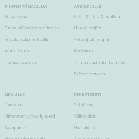
KIINTEISTÖMAAILMA
ASIAKKAILLE
Ketjuohjaus
Lähin Kiinteistömaailma
Tutustu Kiinteistömaailmaan
Hae välittäjää
Palvelut rakennuttajille
Yhteistyökumppanit
Vastuullisuus
Kotikansio
Tietosuojaseloste
Tietoa evästeiden käytöstä
Evästeasetukset
MEDIALLE
REKRYTOINTI
Tiedotteet
Yrittäjäksi
Kiinteistömaailma lyhyesti
Välittäjäksi
Kuvapankki
Uusi alalle?
Yhteystiedot medialle
Avoimet työpaikat