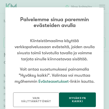
Hae kohteita
Palvelemme sinua paremmin
Myyntikohteet
HAE
evästeiden avulla
Huoneluku
Kiinteistömaailma käyttää
Lisää hakuehtoja
verkkopalvelussaan evästeitä, joiden avulla
1h
2h
3h
4h
5h+
sivusto toimii toivotulla tavalla ja voimme
Myytävät mökit ja vapaa-ajan
tarjota sinulle kiinnostavaa sisältöä.
asunnot Helsinki Lauttasaari
(
2
)
Voit antaa suostumuksesi painamalla
Asuntotyyppi
"Hyväksy kaikki". Valintaa voi muuttaa
Meiltä löydät myytävät mökit ja vapaa-ajan asunnot
Kerros-/luhtitalo
myöhemmin
Evästeasetukset
-linkin kautta.
Helsinki Lauttasaari, olitpa etsimässä huvilaa,
Rivitalo/paritalo
kesämökkiä tai hiihtomajaa. Useat vaihtoehdot ja
Omakoti-/erillistalo
maan kattava kiinteistönvälittäjien verkostomme
VAIN
HYVÄKSYN
auttavat sinua löytämään unelmiesi mökin. Katso alta
Maa- tai metsätila
VÄLTTÄMÄTTÖMÄT
KAIKKI
kaikki myytävät mökit ja vapaa-ajan asunnot Helsinki