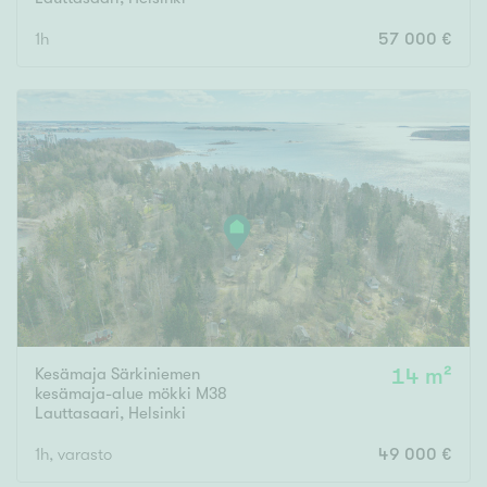
1h
57 000 €
Rakennusvuosi
Uudiskohteet
Vain uudiskohteet
Ei uudiskohteita
Arvokohteet
Vain arvokohteet
Ei arvokohteita
Kesämaja Särkiniemen
14 m²
kesämaja-alue mökki M38
Lauttasaari
,
Helsinki
Kunto
1h, varasto
49 000 €
Hyvä