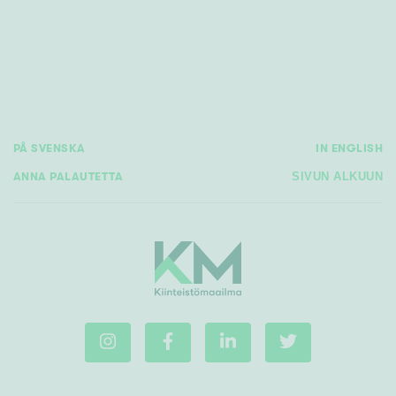
Tyydyttävä
Välttävä
Ominaisuudet
Hissi
Järvi- tai merinäköala
PÅ SVENSKA
IN ENGLISH
Maalämpö
ANNA PALAUTETTA
SIVUN ALKUUN
Oma ranta
Oma sauna
Parveke
Senioriasunto