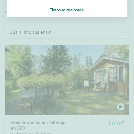
Tontti
Lauttasaari ja tutustu mieleiseesi. Meiltä löydät
Vapaa-ajan asunto
Tietosuojaseloste
unelmiesi täyttymyksen!
Toimitila
Autotalli
Uusin ilmoitus ensin
Muut
Hinta
000
000 €
Pinta-ala
Asuinpinta-ala
Kokonaispinta-ala
Länsiulapanniemi kesämaja
16 m²
m²
nro 223
Lauttasaari
,
Helsinki