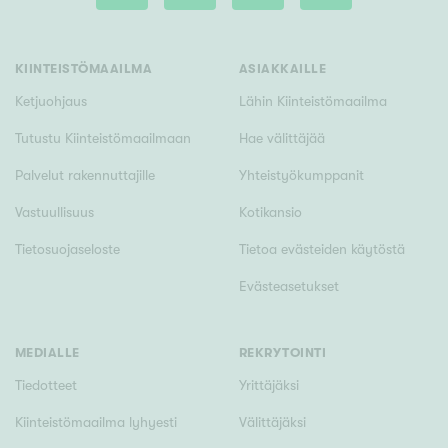
Tyydyttävä
Välttävä
KIINTEISTÖMAAILMA
ASIAKKAILLE
Ominaisuudet
Ketjuohjaus
Lähin Kiinteistömaailma
Hissi
Tutustu Kiinteistömaailmaan
Hae välittäjää
Järvi- tai merinäköala
Palvelut rakennuttajille
Yhteistyökumppanit
Maalämpö
Vastuullisuus
Kotikansio
Oma ranta
Tietosuojaseloste
Tietoa evästeiden käytöstä
Oma sauna
Evästeasetukset
Parveke
Senioriasunto
MEDIALLE
REKRYTOINTI
Tiedotteet
Yrittäjäksi
Kiinteistömaailma lyhyesti
Välittäjäksi