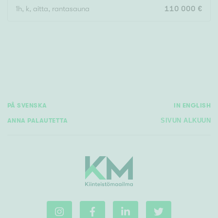
1h, k, aitta, rantasauna
110 000 €
Rakennusvuosi
Uudiskohteet
PÅ SVENSKA
IN ENGLISH
Vain uudiskohteet
Ei uudiskohteita
ANNA PALAUTETTA
SIVUN ALKUUN
Arvokohteet
Vain arvokohteet
Ei arvokohteita
Kunto
Hyvä