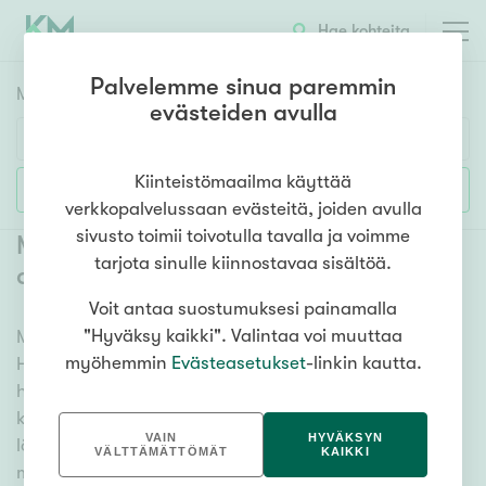
Hae kohteita
Palvelemme sinua paremmin
Myyntikohteet
HAE
evästeiden avulla
Huoneluku
Kiinteistömaailma käyttää
Lisää hakuehtoja
verkkopalvelussaan evästeitä, joiden avulla
1h
2h
3h
4h
5h+
sivusto toimii toivotulla tavalla ja voimme
Myytävät mökit ja vapaa-ajan
tarjota sinulle kiinnostavaa sisältöä.
asunnot Heitunlahti
(
1
)
Voit antaa suostumuksesi painamalla
Asuntotyyppi
"Hyväksy kaikki". Valintaa voi muuttaa
Meiltä löydät myytävät mökit ja vapaa-ajan asunnot
Kerros-/luhtitalo
myöhemmin
Evästeasetukset
-linkin kautta.
Heitunlahti, olitpa etsimässä huvilaa, kesämökkiä tai
Rivitalo/paritalo
hiihtomajaa. Useat vaihtoehdot ja maan kattava
Omakoti-/erillistalo
kiinteistönvälittäjien verkostomme auttavat sinua
VAIN
HYVÄKSYN
löytämään unelmiesi mökin. Katso alta kaikki
Maa- tai metsätila
VÄLTTÄMÄTTÖMÄT
KAIKKI
myytävät mökit ja vapaa-ajan asunnot Heitunlahti ja