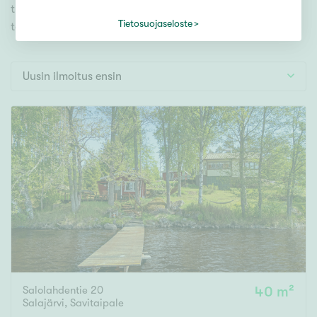
Tontti
tutustu mieleiseesi. Meiltä löydät unelmiesi
Vapaa-ajan asunto
Tietosuojaseloste
täyttymyksen!
Toimitila
Autotalli
Uusin ilmoitus ensin
Muut
Hinta
000
000 €
Pinta-ala
Asuinpinta-ala
Kokonaispinta-ala
Salolahdentie 20
40 m²
m²
Salajärvi
,
Savitaipale