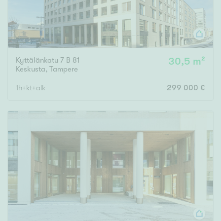
Kyttälänkatu 7 B 81
30,5 m²
Keskusta
,
Tampere
1h+kt+alk
299 000 €