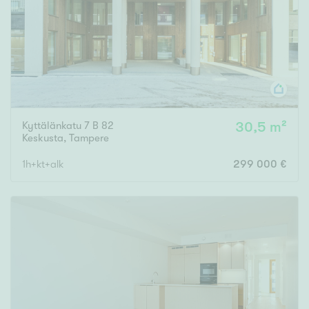
Kyttälänkatu 7 B 82
30,5 m²
Keskusta
,
Tampere
1h+kt+alk
299 000 €