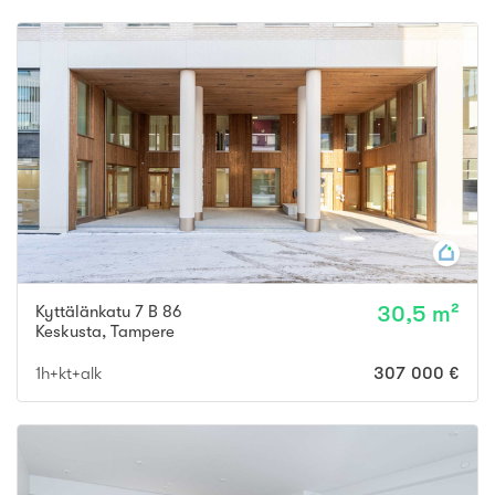
Kyttälänkatu 7 B 86
30,5 m²
Keskusta
,
Tampere
1h+kt+alk
307 000 €