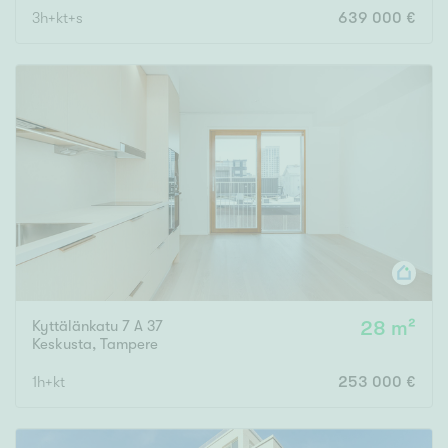
3h+kt+s
639 000 €
Rakennusvuosi
Uudiskohteet
Vain uudiskohteet
Ei uudiskohteita
Arvokohteet
Kyttälänkatu 7 A 37
28 m²
Vain arvokohteet
Ei arvokohteita
Keskusta
,
Tampere
1h+kt
253 000 €
Kunto
Hyvä