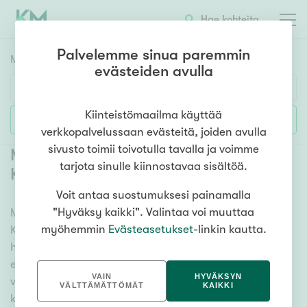
Hae kohteita
Palvelemme sinua paremmin
Myyntikohteet
HAE
evästeiden avulla
Huoneluku
Kiinteistömaailma käyttää
Lisää hakuehtoja
verkkopalvelussaan evästeitä, joiden avulla
1h
2h
3h
4h
5h+
sivusto toimii toivotulla tavalla ja voimme
Myytävät uudiskohteet Tampere
tarjota sinulle kiinnostavaa sisältöä.
Keskusta
(
42
)
Voit antaa suostumuksesi painamalla
Asuntotyyppi
"Hyväksy kaikki". Valintaa voi muuttaa
Meiltä löydät myytävät uudiskohteet Tampere
Kerros-/luhtitalo
myöhemmin
Evästeasetukset
-linkin kautta.
Keskusta, kun kaipaat muuttovalmista asuntoa ja
Rivitalo/paritalo
helppoa asumista vuosiksi. Lukuisat vaihtoehdot ja
Omakoti-/erillistalo
erittäin kattava kiinteistönvälittäjien verkosto
VAIN
HYVÄKSYN
varmistavat, että löydämme sinulle unelmien uuden
Maa- tai metsätila
VÄLTTÄMÄTTÖMÄT
KAIKKI
kodin. Katso alta kaikki myytävät uudiskohteet