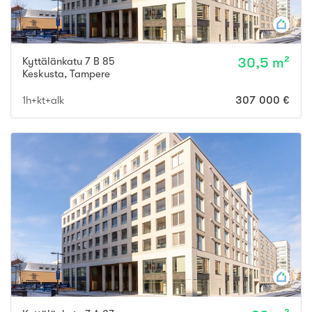
Kyttälänkatu 7 B 85
30,5 m²
Keskusta
,
Tampere
1h+kt+alk
307 000 €