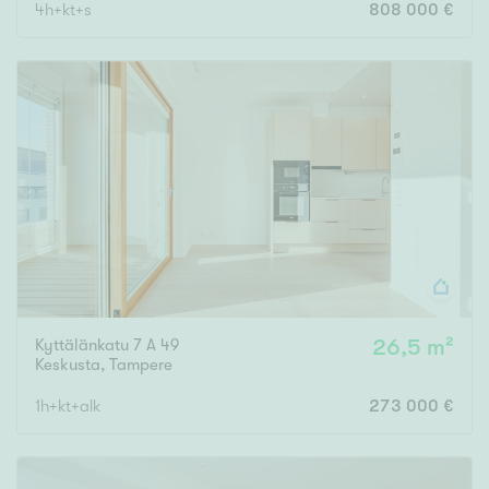
4h+kt+s
808 000 €
Kyttälänkatu 7 A 49
26,5 m²
Keskusta
,
Tampere
1h+kt+alk
273 000 €