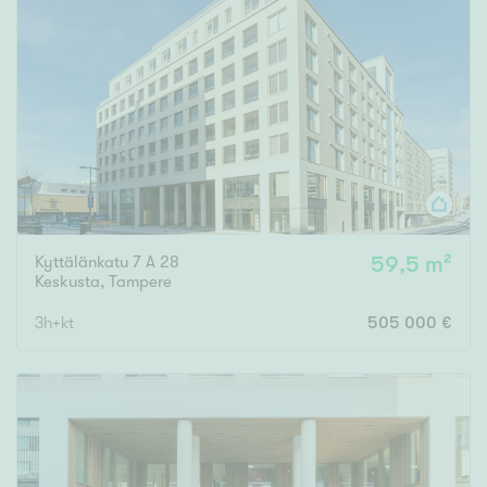
Tyydyttävä
Välttävä
Ominaisuudet
Hissi
Järvi- tai merinäköala
Maalämpö
Oma ranta
Kyttälänkatu 7 A 28
59,5 m²
Keskusta
,
Tampere
Oma sauna
Parveke
3h+kt
505 000 €
Senioriasunto