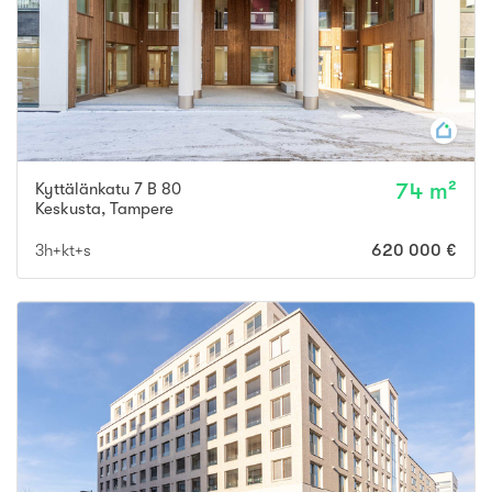
Kyttälänkatu 7 B 80
74 m²
Keskusta
,
Tampere
3h+kt+s
620 000 €