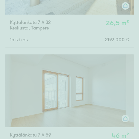
Kyttälänkatu 7 A 32
26,5 m²
Keskusta
,
Tampere
1h+kt+alk
259 000 €
Kyttälänkatu 7 A 59
46 m²