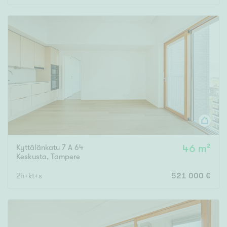
Kyttälänkatu 7 A 64
46 m²
Keskusta
,
Tampere
2h+kt+s
521 000 €