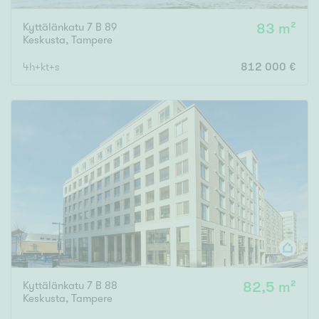
Kyttälänkatu 7 B 89
83 m²
Keskusta
,
Tampere
4h+kt+s
812 000 €
Kyttälänkatu 7 B 88
82,5 m²
Keskusta
,
Tampere