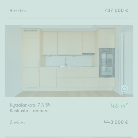
4h+kt+s
737 000 €
Kyttälänkatu 7 A 54
46 m²
Keskusta
,
Tampere
2h+kt+s
443 000 €