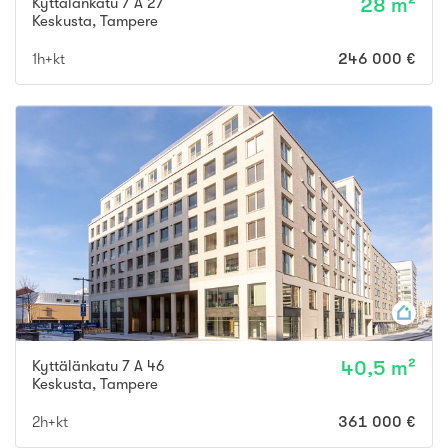
Kyttälänkatu 7 A 27
28 m²
Keskusta
,
Tampere
1h+kt
246 000 €
Kyttälänkatu 7 A 46
40,5 m²
Keskusta
,
Tampere
2h+kt
361 000 €