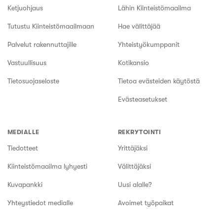
Ketjuohjaus
Lähin Kiinteistömaailma
Tutustu Kiinteistömaailmaan
Hae välittäjää
Palvelut rakennuttajille
Yhteistyökumppanit
Vastuullisuus
Kotikansio
Tietosuojaseloste
Tietoa evästeiden käytöstä
Evästeasetukset
MEDIALLE
REKRYTOINTI
Tiedotteet
Yrittäjäksi
Kiinteistömaailma lyhyesti
Välittäjäksi
Kuvapankki
Uusi alalle?
Yhteystiedot medialle
Avoimet työpaikat