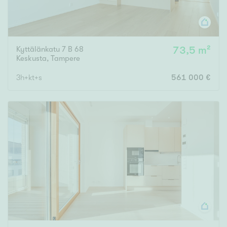
Kyttälänkatu 7 B 68
73,5 m²
Keskusta
,
Tampere
3h+kt+s
561 000 €