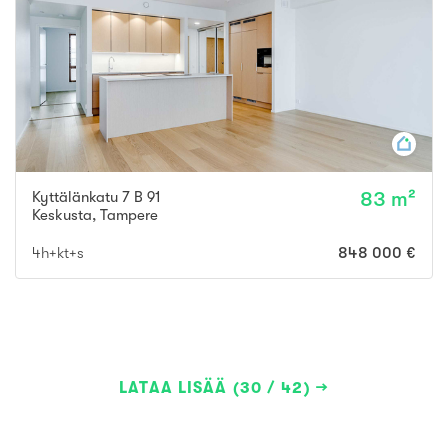
Kyttälänkatu 7 B 91
83 m²
Keskusta
,
Tampere
4h+kt+s
848 000 €
LATAA LISÄÄ (30 / 42)