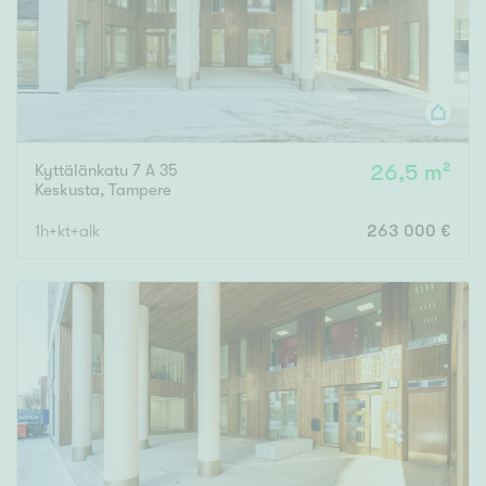
Kyttälänkatu 7 A 35
26,5 m²
Keskusta
,
Tampere
1h+kt+alk
263 000 €