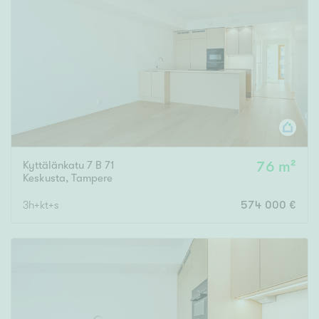
Kyttälänkatu 7 B 71
76 m²
Keskusta
,
Tampere
3h+kt+s
574 000 €