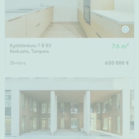
Kyttälänkatu 7 B 83
76 m²
Keskusta
,
Tampere
3h+kt+s
633 000 €