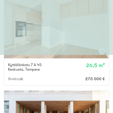
Kyttälänkatu 7 A 45
26,5 m²
Keskusta
,
Tampere
1h+kt+alk
270 000 €