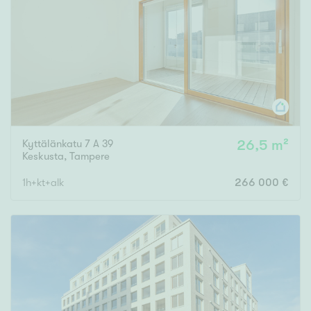
Kyttälänkatu 7 A 39
26,5 m²
Keskusta
,
Tampere
1h+kt+alk
266 000 €