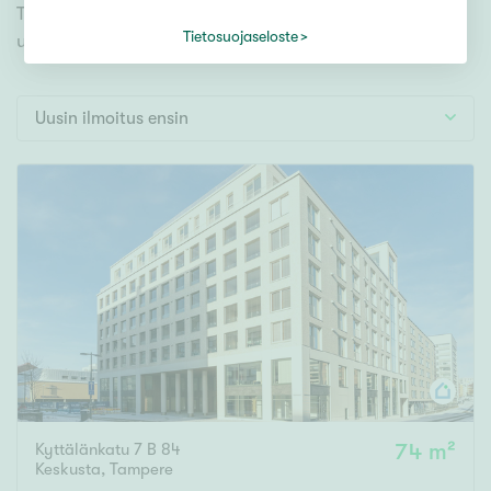
Tontti
Tampere Keskusta ja valitse mieleisesi. Meiltä löydät
Vapaa-ajan asunto
Tietosuojaseloste
unelmiesi uudisasunnon!
Toimitila
Autotalli
Uusin ilmoitus ensin
Muut
Hinta
000
000 €
Pinta-ala
Asuinpinta-ala
Kokonaispinta-ala
Kyttälänkatu 7 B 84
74 m²
m²
Keskusta
,
Tampere