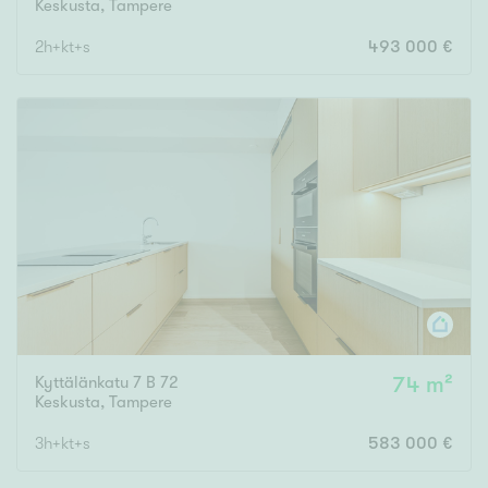
Keskusta
,
Tampere
2h+kt+s
493 000 €
Kyttälänkatu 7 B 72
74 m²
Keskusta
,
Tampere
3h+kt+s
583 000 €