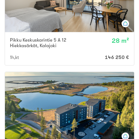
Pikku Keskuskarintie 5 A 12
28 m²
Hiekkasärkät
,
Kalajoki
1h,kt
146 250 €