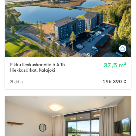
Pikku Keskuskarintie 5 A 15
37,5 m²
Hiekkasärkät
,
Kalajoki
2h,kt,s
195 390 €