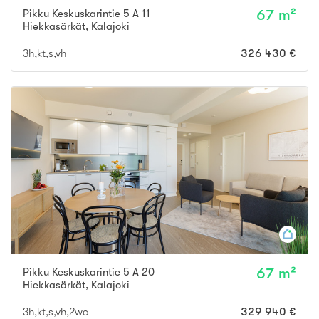
Pikku Keskuskarintie 5 A 11
67 m²
Hiekkasärkät
,
Kalajoki
3h,kt,s,vh
326 430 €
Pikku Keskuskarintie 5 A 20
67 m²
Hiekkasärkät
,
Kalajoki
3h,kt,s,vh,2wc
329 940 €