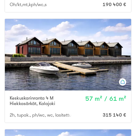
Oh/kt,mt,kph/wc,s
190 400 €
Keskuskarinranta 4 M
57 m² / 61 m²
Hiekkasärkät
,
Kalajoki
2h, tupak., ph/wc, wc, lasitettu terassi
315 140 €