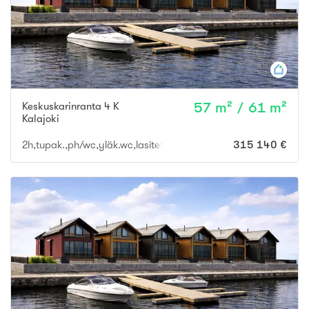
Keskuskarinranta 4 K
57 m² / 61 m²
Kalajoki
2h,tupak.,ph/wc,yläk.wc,lasitettu terassi ja parveke
315 140 €