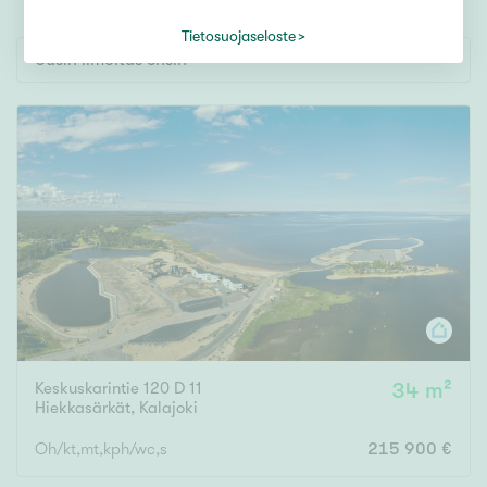
Tontti
Vapaa-ajan asunto
Tietosuojaseloste
Uusin ilmoitus ensin
Toimitila
Autotalli
Muut
Hinta
000
000 €
Pinta-ala
Keskuskarintie 120 D 11
34 m²
Asuinpinta-ala
Kokonaispinta-ala
Hiekkasärkät
,
Kalajoki
Oh/kt,mt,kph/wc,s
215 900 €
m²