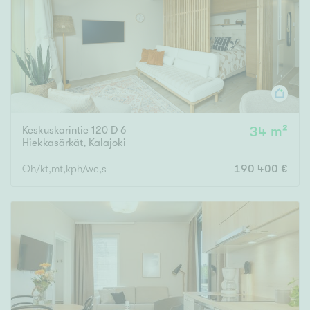
Tyydyttävä
Välttävä
Ominaisuudet
Hissi
Järvi- tai merinäköala
Keskuskarintie 120 D 6
34 m²
Maalämpö
Hiekkasärkät
,
Kalajoki
Oma ranta
Oh/kt,mt,kph/wc,s
190 400 €
Oma sauna
Parveke
Senioriasunto