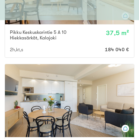
Pikku Keskuskarintie 5 A 10
37,5 m²
Hiekkasärkät
,
Kalajoki
2h,kt,s
184 040 €