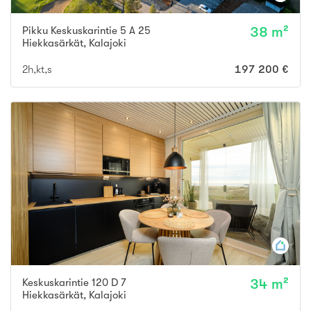
Pikku Keskuskarintie 5 A 25
38 m²
Hiekkasärkät
,
Kalajoki
2h,kt,s
197 200 €
Keskuskarintie 120 D 7
34 m²
Hiekkasärkät
,
Kalajoki