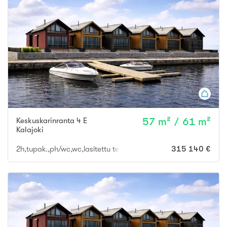
Keskuskarinranta 4 E
57 m² / 61 m²
Kalajoki
2h,tupak.,ph/wc,wc,lasitettu terassi ja parveke
315 140 €