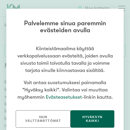
Hae kohteita
Palvelemme sinua paremmin
Myyntikohteet
HAE
evästeiden avulla
Huoneluku
Kiinteistömaailma käyttää
Lisää hakuehtoja
verkkopalvelussaan evästeitä, joiden avulla
1h
2h
3h
4h
5h+
sivusto toimii toivotulla tavalla ja voimme
Myytävät uudiskohteet Kalajoki
(
17
)
tarjota sinulle kiinnostavaa sisältöä.
Meiltä löydät myytävät uudiskohteet Kalajoki, kun
Voit antaa suostumuksesi painamalla
Asuntotyyppi
kaipaat muuttovalmista asuntoa ja helppoa asumista
"Hyväksy kaikki". Valintaa voi muuttaa
Kerros-/luhtitalo
vuosiksi. Lukuisat vaihtoehdot ja erittäin kattava
myöhemmin
Evästeasetukset
-linkin kautta.
Rivitalo/paritalo
kiinteistönvälittäjien verkosto varmistavat, että
löydämme sinulle unelmien uuden kodin. Katso alta
Omakoti-/erillistalo
VAIN
HYVÄKSYN
kaikki myytävät uudiskohteet Kalajoki ja valitse
Maa- tai metsätila
VÄLTTÄMÄTTÖMÄT
KAIKKI
mieleisesi. Meiltä löydät unelmiesi uudisasunnon!