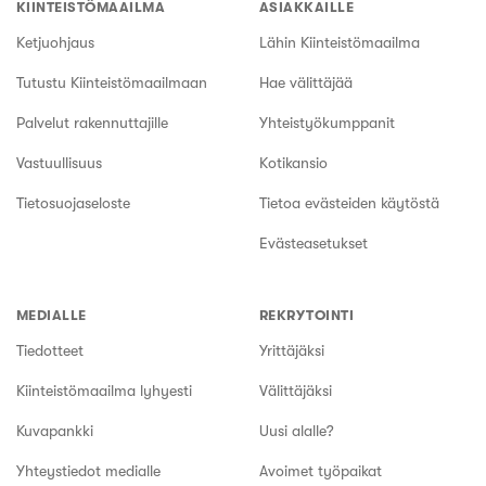
KIINTEISTÖMAAILMA
ASIAKKAILLE
Ketjuohjaus
Lähin Kiinteistömaailma
Tutustu Kiinteistömaailmaan
Hae välittäjää
Palvelut rakennuttajille
Yhteistyökumppanit
Vastuullisuus
Kotikansio
Tietosuojaseloste
Tietoa evästeiden käytöstä
Evästeasetukset
MEDIALLE
REKRYTOINTI
Tiedotteet
Yrittäjäksi
Kiinteistömaailma lyhyesti
Välittäjäksi
Kuvapankki
Uusi alalle?
Yhteystiedot medialle
Avoimet työpaikat