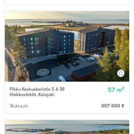
Pikku Keskuskarintie 5 A 38
57 m²
Hiekkasärkät
,
Kalajoki
3h,kt,s,vh
307 000 €