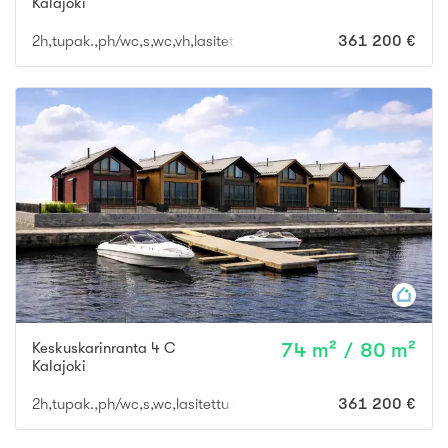
Kalajoki
2h,tupak.,ph/wc,s,wc,vh,lasitettu terassi ja parveke
361 200 €
Keskuskarinranta 4 C
74 m² / 80 m²
Kalajoki
2h,tupak.,ph/wc,s,wc,lasitettu terassi ja parveke
361 200 €