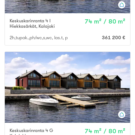
Keskuskarinranta 4 I
74 m² / 80 m²
Hiekkasärkät
,
Kalajoki
2h,tupak.,ph/wc,s,wc, las.t, p
361 200 €
Keskuskarinranta 4 G
74 m² / 80 m²