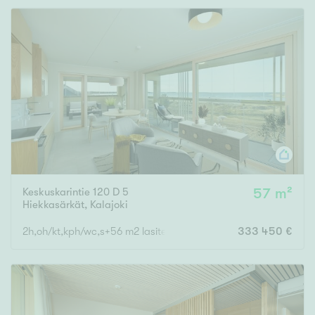
Rakennusvuosi
Uudiskohteet
Vain uudiskohteet
Ei uudiskohteita
Keskuskarintie 120 D 5
57 m²
Hiekkasärkät
,
Kalajoki
Arvokohteet
2h,oh/kt,kph/wc,s+56 m2 lasitettu parveke
333 450 €
Vain arvokohteet
Ei arvokohteita
Kunto
Hyvä