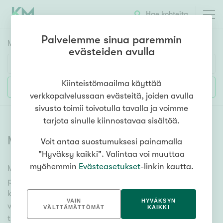
Hae kohteita
Palvelemme sinua paremmin
Myyntikohteet
HAE
evästeiden avulla
Huoneluku
Kiinteistömaailma käyttää
Lisää hakuehtoja
verkkopalvelussaan evästeitä, joiden avulla
1h
2h
3h
4h
5h+
sivusto toimii toivotulla tavalla ja voimme
tarjota sinulle kiinnostavaa sisältöä.
Myytävät tontit
(
470
)
Voit antaa suostumuksesi painamalla
Asuntotyyppi
"Hyväksy kaikki". Valintaa voi muuttaa
Kerros-/luhtitalo
myöhemmin
Evästeasetukset
-linkin kautta.
Meiltä löydät myytävät tontit, olitpa etsimässä
Rivitalo/paritalo
paikkaa uudelle talolle tai mökille. Ammattitaitoiset
Omakoti-/erillistalo
kiinteistönvälittäjämme auttavat sinua unelmatontin
VAIN
HYVÄKSYN
valitsemisessa. Katso alta kaikki myytävät tontit ja
Maa- tai metsätila
VÄLTTÄMÄTTÖMÄT
KAIKKI
tutustu vaihtoehtoihin. Meiltä löydät mieleisesi!