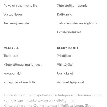
Palvelut rakennuttajille
Yhteistyökumppanit
Vastuullisuus
Kotikansio
Tietosuojaseloste
Tietoa evästeiden käytöstä
Evästeasetukset
MEDIALLE
REKRYTOINTI
Tiedotteet
Yrittäjäksi
Kiinteistömaailma lyhyesti
Välittäjäksi
Kuvapankki
Uusi alalle?
Yhteystiedot medialle
Avoimet työpaikat
Kiinteistomaailma.fi -palvelun tai tietojen käyttäminen muihin
kuin yksityisiin tarkoituksiin on kielletty ilman
Kiinteistömaailma Oy:n antamaa kirjallista lupaa.
Sivun