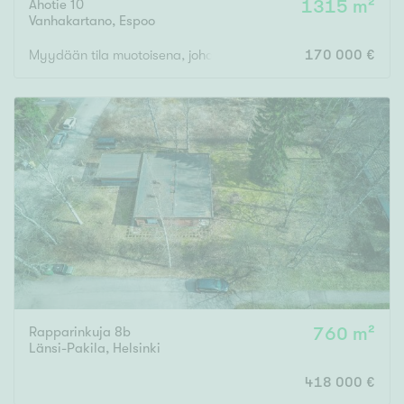
Ahotie 10
1315 m²
Vanhakartano
,
Espoo
Myydään tila muotoisena, johon poikkeamispäätöksella rakenn
170 000 €
Rapparinkuja 8b
760 m²
Länsi-Pakila
,
Helsinki
418 000 €