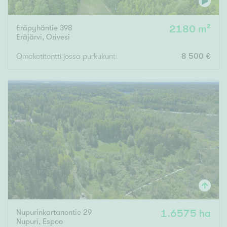
Eräpyhäntie 398
2180 m²
Eräjärvi
,
Orivesi
Omakotitontti jossa purkukuntoinen rakennus
8 500 €
Nupurinkartanontie 29
1.6575 ha
Nupuri
,
Espoo