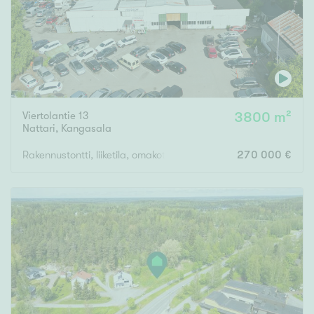
Viertolantie 13
3800 m²
Nattari
,
Kangasala
Rakennustontti, liiketila, omakotitalotontteja
270 000 €