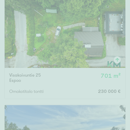
Rakennusvuosi
Uudiskohteet
Vain uudiskohteet
Ei uudiskohteita
Visakoivuntie 25
701 m²
Espoo
Arvokohteet
Omakotitalo tontti
230 000 €
Vain arvokohteet
Ei arvokohteita
Kunto
Hyvä