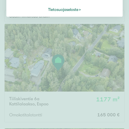
Tontti
Vapaa-ajan asunto
Tietosuojaseloste
Uusin ilmoitus ensin
Toimitila
Autotalli
Muut
Hinta
000
000 €
Pinta-ala
Tiiliskiventie 6a
1177 m²
Kattilalaakso
,
Espoo
Asuinpinta-ala
Kokonaispinta-ala
Omakotitalotontti
165 000 €
m²