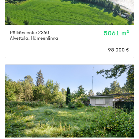
Pälkäneentie 2360
5061 m²
Alvettula
,
Hämeenlinna
98 000 €