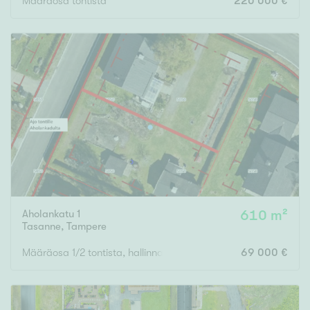
Määräosa tontista
220 000 €
Aholankatu 1
610 m²
Tasanne
,
Tampere
Määräosa 1/2 tontista, hallinnanjakosopimus
69 000 €