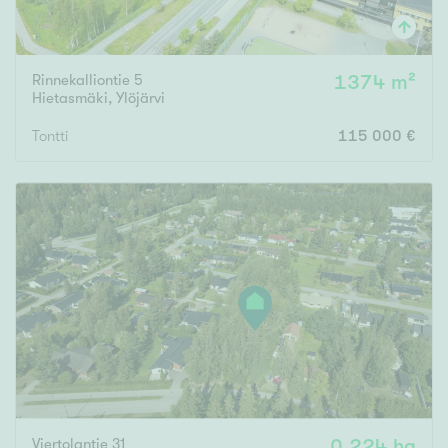
Rinnekalliontie 5
1374 m²
Hietasmäki
,
Ylöjärvi
Tontti
115 000 €
Viertolantie 31
0.224 ha