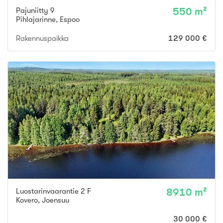
Pajuniitty 9
550 m²
Pihlajarinne
,
Espoo
Rakennuspaikka
129 000 €
Luostarinvaarantie 2 F
8910 m²
Kovero
,
Joensuu
30 000 €