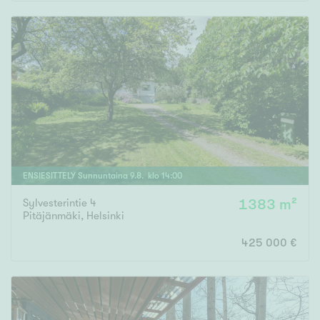
ENSIESITTELY
Sunnuntaina
9
.
8
. klo
14
:
00
Sylvesterintie 4
1383 m²
Pitäjänmäki
,
Helsinki
425 000 €