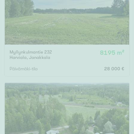
Tyydyttävä
Välttävä
Ominaisuudet
Hissi
Järvi- tai merinäköala
Myllynkulmantie 232
8195 m²
Harviala
,
Janakkala
Maalämpö
Oma ranta
Päivämäki-tila
28 000 €
Oma sauna
Parveke
Senioriasunto