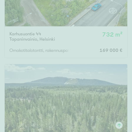
Karhusuontie 44
732 m²
Tapaninvainio
,
Helsinki
Omakotitalotontti, rakennuspaikka
169 000 €