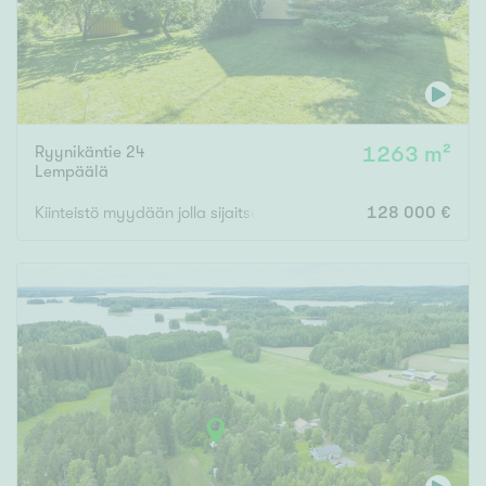
Ryynikäntie 24
1263 m²
Lempäälä
Kiinteistö myydään jolla sijaitsee purkukuntoisia rakennuksia.
128 000 €