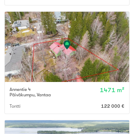
Annentie 4
1471 m²
Päiväkumpu
,
Vantaa
Tontti
122 000 €