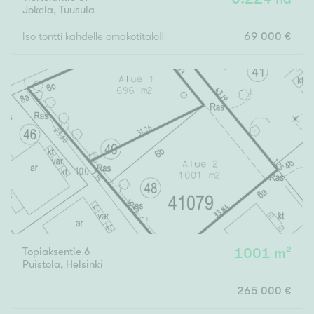
Jokela
,
Tuusula
Iso tontti kahdelle omakotitalolle.
69 000 €
Topiaksentie 6
1001 m²
Puistola
,
Helsinki
265 000 €