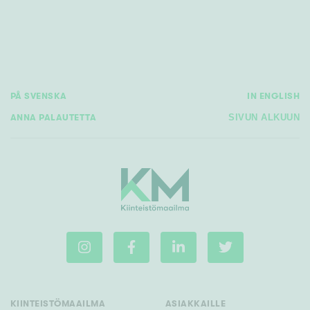
Rakennusvuosi
PÅ SVENSKA
IN ENGLISH
ANNA PALAUTETTA
SIVUN ALKUUN
Uudiskohteet
Vain uudiskohteet
Ei uudiskohteita
Arvokohteet
Vain arvokohteet
Ei arvokohteita
Kunto
Hyvä
KIINTEISTÖMAAILMA
ASIAKKAILLE