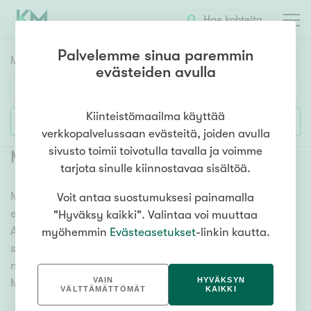
Hae kohteita
Palvelemme sinua paremmin
Myyntikohteet
HAE
evästeiden avulla
Huoneluku
Kiinteistömaailma käyttää
Lisää hakuehtoja
verkkopalvelussaan evästeitä, joiden avulla
1h
2h
3h
4h
5h+
sivusto toimii toivotulla tavalla ja voimme
Myytävät tontit Sumiainen
(
1
)
tarjota sinulle kiinnostavaa sisältöä.
Meiltä löydät myytävät tontit Sumiainen, olitpa
Voit antaa suostumuksesi painamalla
Asuntotyyppi
etsimässä paikkaa uudelle talolle tai mökille.
"Hyväksy kaikki". Valintaa voi muuttaa
Kerros-/luhtitalo
Ammattitaitoiset kiinteistönvälittäjämme auttavat
myöhemmin
Evästeasetukset
-linkin kautta.
Rivitalo/paritalo
sinua unelmatontin valitsemisessa. Katso alta kaikki
myytävät tontit Sumiainen ja tutustu vaihtoehtoihin.
Omakoti-/erillistalo
VAIN
HYVÄKSYN
Meiltä löydät mieleisesi!
Maa- tai metsätila
VÄLTTÄMÄTTÖMÄT
KAIKKI