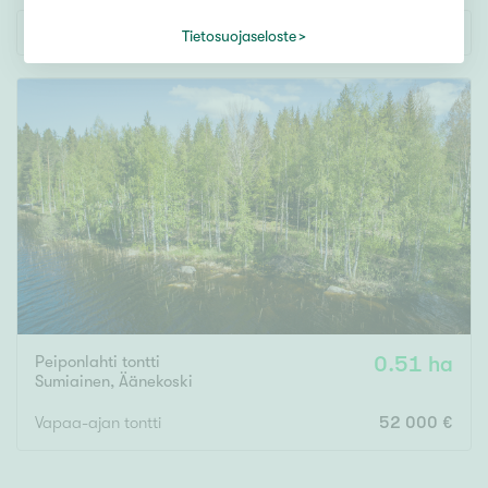
Tontti
Uusin ilmoitus ensin
Vapaa-ajan asunto
Tietosuojaseloste
Toimitila
Autotalli
Muut
Hinta
000
000 €
Pinta-ala
Peiponlahti tontti
0.51 ha
Sumiainen
,
Äänekoski
Asuinpinta-ala
Kokonaispinta-ala
Vapaa-ajan tontti
52 000 €
m²