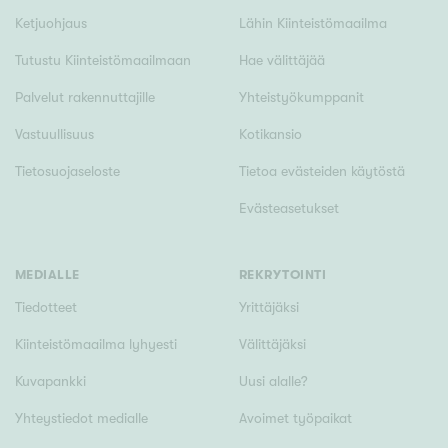
Tyydyttävä
Ketjuohjaus
Lähin Kiinteistömaailma
Välttävä
Tutustu Kiinteistömaailmaan
Hae välittäjää
Palvelut rakennuttajille
Yhteistyökumppanit
Ominaisuudet
Hissi
Vastuullisuus
Kotikansio
Järvi- tai merinäköala
Tietosuojaseloste
Tietoa evästeiden käytöstä
Maalämpö
Evästeasetukset
Oma ranta
Oma sauna
MEDIALLE
REKRYTOINTI
Parveke
Tiedotteet
Yrittäjäksi
Senioriasunto
Kiinteistömaailma lyhyesti
Välittäjäksi
Kuvapankki
Uusi alalle?
Yhteystiedot medialle
Avoimet työpaikat