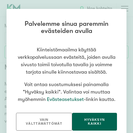
Hae kohteita
Palvelemme sinua paremmin
Myyntikohteet
HAE
evästeiden avulla
Huoneluku
Kiinteistömaailma käyttää
Lisää hakuehtoja
verkkopalvelussaan evästeitä, joiden avulla
1h
2h
3h
4h
5h+
sivusto toimii toivotulla tavalla ja voimme
Myytävät tontit Pornainen Halkia
tarjota sinulle kiinnostavaa sisältöä.
Meiltä löydät myytävät tontit Pornainen Halkia, olitpa
Voit antaa suostumuksesi painamalla
Asuntotyyppi
etsimässä paikkaa uudelle talolle tai mökille.
"Hyväksy kaikki". Valintaa voi muuttaa
Kerros-/luhtitalo
Ammattitaitoiset kiinteistönvälittäjämme auttavat
myöhemmin
Evästeasetukset
-linkin kautta.
Rivitalo/paritalo
sinua unelmatontin valitsemisessa. Katso alta kaikki
myytävät tontit Pornainen Halkia ja tutustu
Omakoti-/erillistalo
VAIN
HYVÄKSYN
vaihtoehtoihin. Meiltä löydät mieleisesi!
Maa- tai metsätila
VÄLTTÄMÄTTÖMÄT
KAIKKI