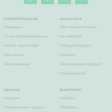
KIINTEISTÖMAAILMA
ASIAKKAILLE
Rakennusvuosi
Ketjuohjaus
Lähin Kiinteistömaailma
Tutustu Kiinteistömaailmaan
Hae välittäjää
Palvelut rakennuttajille
Yhteistyökumppanit
Uudiskohteet
Vastuullisuus
Kotikansio
Vain uudiskohteet
Ei uudiskohteita
Tietosuojaseloste
Tietoa evästeiden käytöstä
Arvokohteet
Evästeasetukset
Vain arvokohteet
Ei arvokohteita
MEDIALLE
REKRYTOINTI
Kunto
Tiedotteet
Yrittäjäksi
Hyvä
Kiinteistömaailma lyhyesti
Välittäjäksi