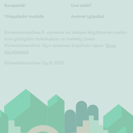
Tyydyttävä
Kuvapankki
Uusi alalle?
Välttävä
Yhteystiedot medialle
Avoimet työpaikat
Ominaisuudet
Kiinteistomaailma.fi -palvelun tai tietojen käyttäminen muihin
kuin yksityisiin tarkoituksiin on kielletty ilman
Hissi
Kiinteistömaailma Oy:n antamaa kirjallista lupaa.
Sivun
Järvi- tai merinäköala
käyttöehdot
Maalämpö
Kiinteistömaailma Oy ©
2026
Oma ranta
Oma sauna
Parveke
Senioriasunto