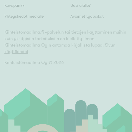
Tyydyttävä
Kuvapankki
Uusi alalle?
Välttävä
Yhteystiedot medialle
Avoimet työpaikat
Ominaisuudet
Kiinteistomaailma.fi -palvelun tai tietojen käyttäminen muihin
kuin yksityisiin tarkoituksiin on kielletty ilman
Hissi
Kiinteistömaailma Oy:n antamaa kirjallista lupaa.
Sivun
Järvi- tai merinäköala
käyttöehdot
Maalämpö
Kiinteistömaailma Oy ©
2026
Oma ranta
Oma sauna
Parveke
Senioriasunto