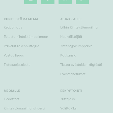
KIINTEISTÖMAAILMA
ASIAKKAILLE
Rakennusvuosi
Ketjuohjaus
Lähin Kiinteistömaailma
Tutustu Kiinteistömaailmaan
Hae välittäjää
Palvelut rakennuttajille
Yhteistyökumppanit
Uudiskohteet
Vastuullisuus
Kotikansio
Vain uudiskohteet
Ei uudiskohteita
Tietosuojaseloste
Tietoa evästeiden käytöstä
Arvokohteet
Evästeasetukset
Vain arvokohteet
Ei arvokohteita
MEDIALLE
REKRYTOINTI
Kunto
Tiedotteet
Yrittäjäksi
Hyvä
Kiinteistömaailma lyhyesti
Välittäjäksi