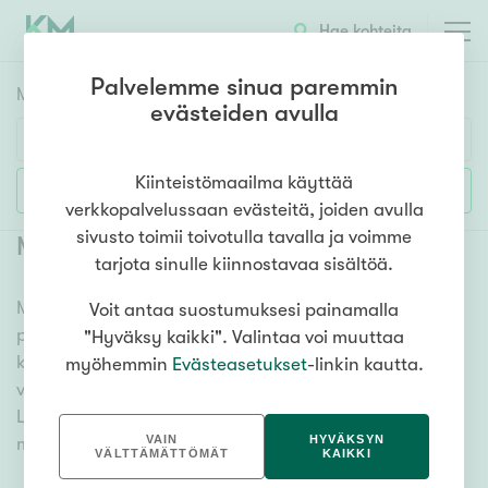
Hae kohteita
Palvelemme sinua paremmin
Myyntikohteet
HAE
evästeiden avulla
Huoneluku
Kiinteistömaailma käyttää
Lisää hakuehtoja
verkkopalvelussaan evästeitä, joiden avulla
1h
2h
3h
4h
5h+
sivusto toimii toivotulla tavalla ja voimme
Myytävät tontit Lahela
tarjota sinulle kiinnostavaa sisältöä.
Meiltä löydät myytävät tontit Lahela, olitpa etsimässä
Voit antaa suostumuksesi painamalla
Asuntotyyppi
paikkaa uudelle talolle tai mökille. Ammattitaitoiset
"Hyväksy kaikki". Valintaa voi muuttaa
Kerros-/luhtitalo
kiinteistönvälittäjämme auttavat sinua unelmatontin
myöhemmin
Evästeasetukset
-linkin kautta.
Rivitalo/paritalo
valitsemisessa. Katso alta kaikki myytävät tontit
Lahela ja tutustu vaihtoehtoihin. Meiltä löydät
Omakoti-/erillistalo
VAIN
HYVÄKSYN
mieleisesi!
Maa- tai metsätila
VÄLTTÄMÄTTÖMÄT
KAIKKI