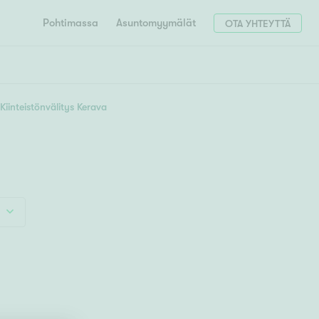
Pohtimassa
Asuntomyymälät
OTA YHTEYTTÄ
HAE
Hae postinumerosi perusteella
Kiinteistönvälitys Kerava
unnon ostajille
4h
5h+
 liittyvät
T
Tahko
Tampere
Tornio
Turku
totoimeksianto
Tuusula
V
 meidät
Vaasa
Valkeakoski
Vantaa
tys alueellasi
Varkaus
Y
vaniemi