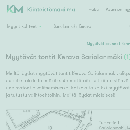
Haku
Asunnon myy
Myyntikohteet
Valitse lähin myymäläpaikkakunta
Myytävät asunnot Kera
Asun
Huoneluku
Myytävät tontit Kerava Sariolanmäki
(
1
E
K
Kiint
Tarj
Espoo
Ka
Meiltä löydät myytävät tontit Kerava Sariolanmäki, olit
Ka
Asuntotyyppi
Ki
uudelle talolle tai mökille. Ammattitaitoiset kiinteistön
Kiint
Ko
H
unelmatontin valitsemisessa. Katso alta kaikki myytävät
R
Digi
ja tutustu vaihtoehtoihin. Meiltä löydät mieleisesi!
Hamina
Helsinki
Hyvinkää
Avoi
L
Hämeenlinna
Lah
T
Lev
I
Tursontie 11
Päätök
Sariolanmäki
,
K