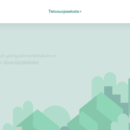
Kuvapankki
Uusi alalle?
Tietosuojaseloste
Yhteystiedot medialle
Avoimet työpaikat
Vain uudiskohteet
Vain arvokohteet
n yksityisiin tarkoituksiin on
a.
Sivun käyttöehdot
Hyvä
Tyydyttävä
Välttävä
issi