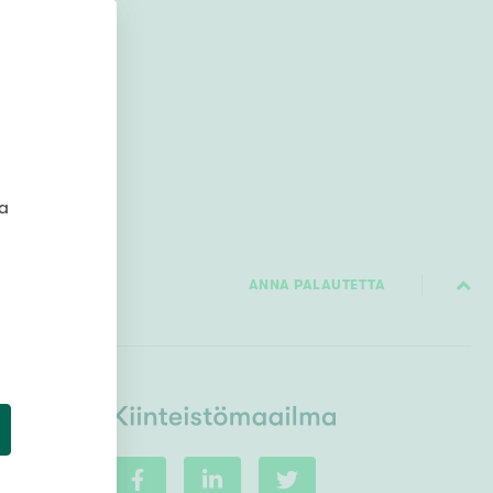
Ylivieska
Ylöjärvi
oki
rkulla
ta
ANNA PALAUTETTA
Kokonaispinta-ala