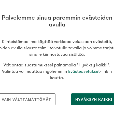
Senioriasuminen
jen hinnat
Valitse kiinteistönvälittäjä
oimitila
S
stönvälitys alueellasi
Arviointipalvelu
198 000 €
utotalli
keli
Mänttä
Palvelemme sinua paremmin evästeiden
Salo
Savonlinna
Seinäj
Muut
avulla
Siilinjärvi
Sotkamo
Söde
kia
Nummela
Kiinteistömaailma käyttää verkkopalvelussaan evästeitä,
oiden avulla sivusto toimii toivotulla tavalla ja voimme tarjo
000
000 €
sinulle kiinnostavaa sisältöä.
Voit antaa suostumuksesi painamalla "Hyväksy kaikki".
Asuinpinta-ala
Valintaa voi muuttaa myöhemmin
Evästeasetukset
-linkin
kautta.
m²
MEDIALLE
REKRYTOINTI
VAIN VÄLTTÄMÄTTÖMÄT
HYVÄKSYN KAIKKI
Tiedotteet
Yrittäjäksi
Kiinteistömaailma lyhyesti
Välittäjäksi