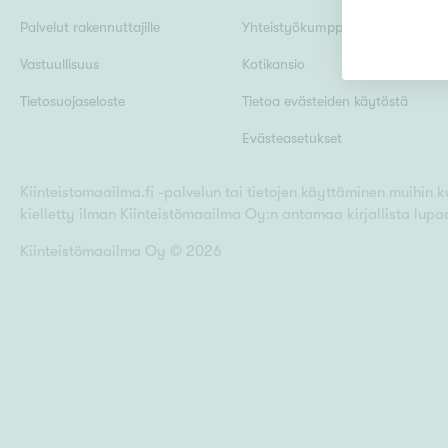
Palvelut rakennuttajille
Yhteistyökumppanit
Vastuullisuus
Kotikansio
Uudiskohteet
Tietosuojaseloste
Tietoa evästeiden käytöstä
Evästeasetukset
Arvokohteet
Kiinteistomaailma.fi -palvelun tai tietojen käyttäminen muihin kui
kielletty ilman Kiinteistömaailma Oy:n antamaa kirjallista lupa
Kiinteistömaailma Oy ©
2026
Kunto
Ominaisuudet
H