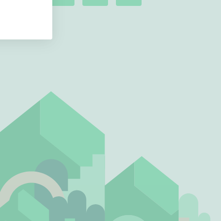
Ei uudiskohteita
Ei arvokohteita