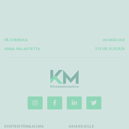
Rakennusvuosi
PÅ SVENSKA
IN ENGLISH
ANNA PALAUTETTA
SIVUN ALKUUN
Uudiskohteet
Vain uudiskohteet
Ei uudiskohteita
Arvokohteet
Vain arvokohteet
Ei arvokohteita
Kunto
Hyvä
KIINTEISTÖMAAILMA
ASIAKKAILLE