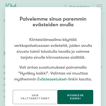
Hae kohteita
Palvelemme sinua paremmin
Myyntikohteet
HAE
evästeiden avulla
Huoneluku
Kiinteistömaailma käyttää
Lisää hakuehtoja
verkkopalvelussaan evästeitä, joiden avulla
1h
2h
3h
4h
5h+
sivusto toimii toivotulla tavalla ja voimme
Myytävät tontit Helsinki Laajasalo
(
1
)
tarjota sinulle kiinnostavaa sisältöä.
Meiltä löydät myytävät tontit Helsinki Laajasalo, olitpa
Voit antaa suostumuksesi painamalla
Asuntotyyppi
etsimässä paikkaa uudelle talolle tai mökille.
"Hyväksy kaikki". Valintaa voi muuttaa
Kerros-/luhtitalo
Ammattitaitoiset kiinteistönvälittäjämme auttavat
myöhemmin
Evästeasetukset
-linkin kautta.
Rivitalo/paritalo
sinua unelmatontin valitsemisessa. Katso alta kaikki
myytävät tontit Helsinki Laajasalo ja tutustu
Omakoti-/erillistalo
VAIN
HYVÄKSYN
vaihtoehtoihin. Meiltä löydät mieleisesi!
Maa- tai metsätila
VÄLTTÄMÄTTÖMÄT
KAIKKI