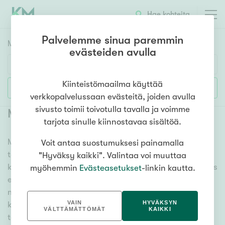
Hae kohteita
Palvelemme sinua paremmin
Myyntikohteet
HAE
evästeiden avulla
Huoneluku
Kiinteistömaailma käyttää
Lisää hakuehtoja
verkkopalvelussaan evästeitä, joiden avulla
1h
2h
3h
4h
5h+
sivusto toimii toivotulla tavalla ja voimme
Myytävät toimitilat Pirkkala Solja
(
1
)
tarjota sinulle kiinnostavaa sisältöä.
Meiltä löydät myytävät toimitilat Pirkkala Solja, oli
Voit antaa suostumuksesi painamalla
Asuntotyyppi
tarpeesi mikä vain! Tuhansien kohteiden ja satojen
"Hyväksy kaikki". Valintaa voi muuttaa
Kerros-/luhtitalo
kiinteistönvälittäjien verkostomme auttaa sinua kenties
myöhemmin
Evästeasetukset
-linkin kautta.
Rivitalo/paritalo
elämäsi tärkeimmässä päätöksessä. Katso alta kaikki
myytävät toimitilat Pirkkala Solja. Hyödynnä myös
Omakoti-/erillistalo
VAIN
HYVÄKSYN
kätevää hakutyökaluamme, jonka avulla löydät omien
Maa- tai metsätila
VÄLTTÄMÄTTÖMÄT
KAIKKI
toiveidesi mukaisen kodin.