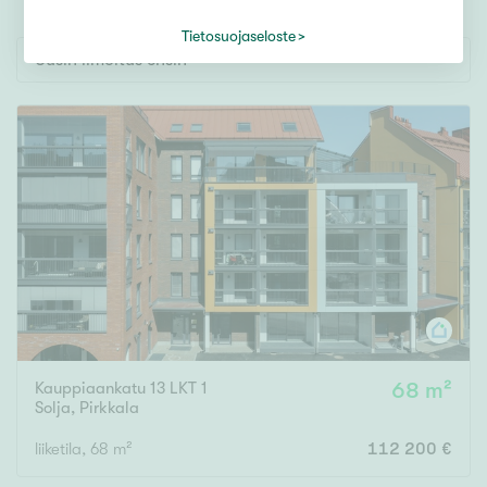
Tontti
Vapaa-ajan asunto
Tietosuojaseloste
Uusin ilmoitus ensin
Toimitila
Autotalli
Muut
Hinta
000
000 €
Pinta-ala
Kauppiaankatu 13 LKT 1
68 m²
Asuinpinta-ala
Kokonaispinta-ala
Solja
,
Pirkkala
liiketila, 68 m²
112 200 €
m²