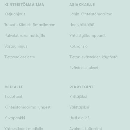
Tyydyttävä
KIINTEISTÖMAAILMA
ASIAKKAILLE
Välttävä
Ketjuohjaus
Lähin Kiinteistömaailma
Tutustu Kiinteistömaailmaan
Hae välittäjää
Ominaisuudet
Palvelut rakennuttajille
Yhteistyökumppanit
Hissi
Vastuullisuus
Kotikansio
Järvi- tai merinäköala
Maalämpö
Tietosuojaseloste
Tietoa evästeiden käytöstä
Oma ranta
Evästeasetukset
Oma sauna
Parveke
MEDIALLE
REKRYTOINTI
Senioriasunto
Tiedotteet
Yrittäjäksi
Kiinteistömaailma lyhyesti
Välittäjäksi
Kuvapankki
Uusi alalle?
Yhteystiedot medialle
Avoimet työpaikat