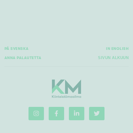
Rakennusvuosi
PÅ SVENSKA
IN ENGLISH
Uudiskohteet
ANNA PALAUTETTA
SIVUN ALKUUN
Vain uudiskohteet
Ei uudiskohteita
Arvokohteet
Vain arvokohteet
Ei arvokohteita
Kunto
Hyvä