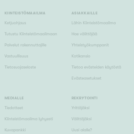
Tyydyttävä
Välttävä
KIINTEISTÖMAAILMA
ASIAKKAILLE
Ketjuohjaus
Lähin Kiinteistömaailma
Ominaisuudet
Tutustu Kiinteistömaailmaan
Hae välittäjää
Hissi
Palvelut rakennuttajille
Yhteistyökumppanit
Järvi- tai merinäköala
Vastuullisuus
Kotikansio
Maalämpö
Tietosuojaseloste
Tietoa evästeiden käytöstä
Oma ranta
Evästeasetukset
Oma sauna
Parveke
Senioriasunto
MEDIALLE
REKRYTOINTI
Tiedotteet
Yrittäjäksi
Kiinteistömaailma lyhyesti
Välittäjäksi
Kuvapankki
Uusi alalle?