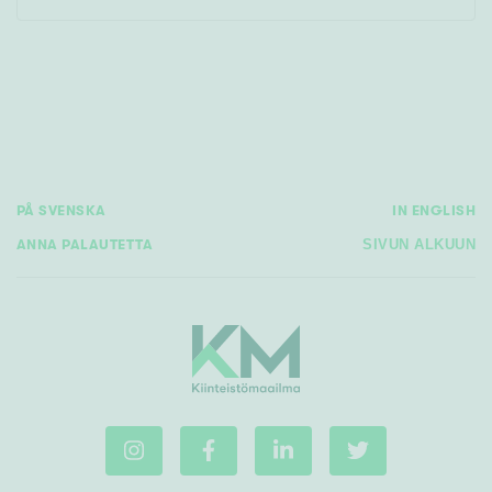
Rakennusvuosi
PÅ SVENSKA
IN ENGLISH
Uudiskohteet
ANNA PALAUTETTA
SIVUN ALKUUN
Vain uudiskohteet
Ei uudiskohteita
Arvokohteet
Vain arvokohteet
Ei arvokohteita
Kunto
Hyvä