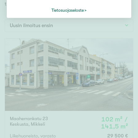
Tontti
toiveidesi mukaisen kodin.
Vapaa-ajan asunto
Tietosuojaseloste
Toimitila
Uusin ilmoitus ensin
Autotalli
Muut
Hinta
000
000 €
Pinta-ala
Asuinpinta-ala
Kokonaispinta-ala
Maaherrankatu 23
102 m² /
Keskusta
,
Mikkeli
141,5 m²
m²
Liikehuoneisto, varasto
29 500 €