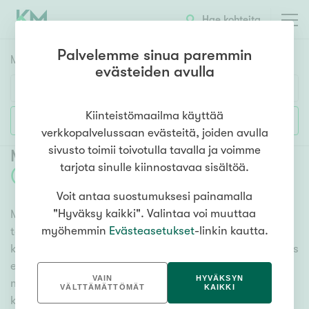
Hae kohteita
Palvelemme sinua paremmin
Myyntikohteet
HAE
evästeiden avulla
Huoneluku
Kiinteistömaailma käyttää
Lisää hakuehtoja
verkkopalvelussaan evästeitä, joiden avulla
1h
2h
3h
4h
5h+
sivusto toimii toivotulla tavalla ja voimme
Myytävät toimitilat Mikkeli Keskusta
tarjota sinulle kiinnostavaa sisältöä.
(
1
)
Voit antaa suostumuksesi painamalla
Asuntotyyppi
"Hyväksy kaikki". Valintaa voi muuttaa
Meiltä löydät myytävät toimitilat Mikkeli Keskusta, oli
Kerros-/luhtitalo
myöhemmin
Evästeasetukset
-linkin kautta.
tarpeesi mikä vain! Tuhansien kohteiden ja satojen
Rivitalo/paritalo
kiinteistönvälittäjien verkostomme auttaa sinua kenties
Omakoti-/erillistalo
elämäsi tärkeimmässä päätöksessä. Katso alta kaikki
VAIN
HYVÄKSYN
myytävät toimitilat Mikkeli Keskusta. Hyödynnä myös
Maa- tai metsätila
VÄLTTÄMÄTTÖMÄT
KAIKKI
kätevää hakutyökaluamme, jonka avulla löydät omien