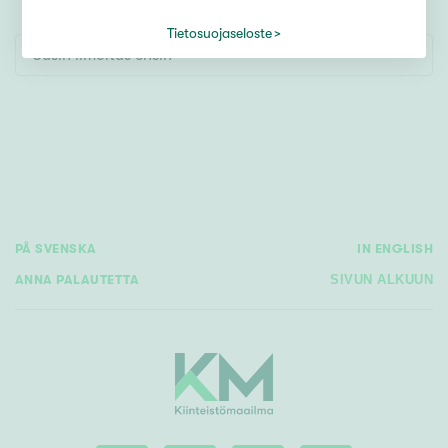
Tontti
Vapaa-ajan asunto
Tietosuojaseloste
Uusin ilmoitus ensin
Toimitila
Autotalli
Muut
Hinta
PÅ SVENSKA
IN ENGLISH
000
000 €
ANNA PALAUTETTA
SIVUN ALKUUN
Pinta-ala
Asuinpinta-ala
Kokonaispinta-ala
m²