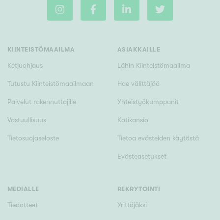
Rakennusvuosi
KIINTEISTÖMAAILMA
ASIAKKAILLE
Ketjuohjaus
Lähin Kiinteistömaailma
Tutustu Kiinteistömaailmaan
Hae välittäjää
Uudiskohteet
Palvelut rakennuttajille
Yhteistyökumppanit
Vain uudiskohteet
Ei uudiskohteita
Vastuullisuus
Kotikansio
Tietosuojaseloste
Tietoa evästeiden käytöstä
Arvokohteet
Evästeasetukset
Vain arvokohteet
Ei arvokohteita
MEDIALLE
REKRYTOINTI
Kunto
Tiedotteet
Yrittäjäksi
Hyvä