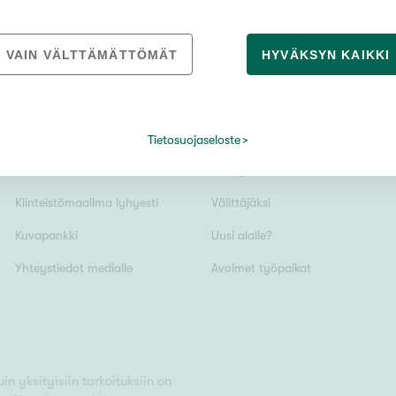
VAIN VÄLTTÄMÄTTÖMÄT
HYVÄKSYN KAIKKI
Vain uudiskohteet
Tietosuojaseloste
MEDIALLE
REKRYTOINTI
Vain arvokohteet
Tiedotteet
Yrittäjäksi
Kiinteistömaailma lyhyesti
Välittäjäksi
Hyvä
Kuvapankki
Uusi alalle?
Tyydyttävä
Yhteystiedot medialle
Avoimet työpaikat
Välttävä
issi
n yksityisiin tarkoituksiin on