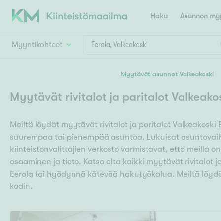
Haku
Asunnon myy
Myyntikohteet
Valitse lähin myymäläpaikkakunta
Myytävät asunnot Valkeakoski
Asun
Huoneluku
Myytävät rivitalot ja paritalot Valkeako
E
K
Kiint
Tarj
Espoo
Ka
Meiltä löydät myytävät rivitalot ja paritalot Valkeakoski 
Ka
Asuntotyyppi
Ki
suurempaa tai pienempää asuntoa. Lukuisat asuntovaiht
Kiint
Ko
H
kiinteistönvälittäjien verkosto varmistavat, että meillä o
R
Digi
osaaminen ja tieto. Katso alta kaikki myytävät rivitalot j
Hamina
Helsinki
Hyvinkää
Avoi
Eerola tai hyödynnä kätevää hakutyökalua. Meiltä löydä
L
Hämeenlinna
kodin.
Lah
T
Lev
I
Päätök