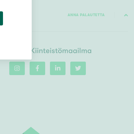
ANNA PALAUTETTA
Ei uudiskohteita
Ei arvokohteita