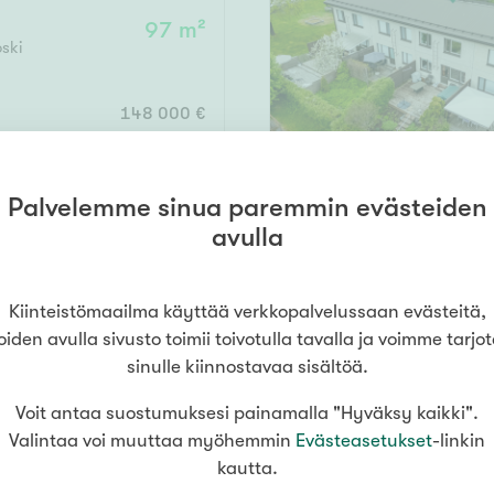
Senioriasuminen
jen hinnat
Valitse kiinteistönvälittäjä
oimitila
97 m²
ski
S
stönvälitys alueellasi
Arviointipalvelu
utotalli
keli
Mänttä
Salo
Savonlinna
Seinäj
Muut
148 000 €
Siilinjärvi
Sotkamo
Söde
kia
Nummela
Palvelemme sinua paremmin evästeiden
000
000 €
avulla
79,5 m²
ski
Asuinpinta-ala
Kiinteistömaailma käyttää verkkopalvelussaan evästeitä,
89 000 €
oiden avulla sivusto toimii toivotulla tavalla ja voimme tarjo
m²
sinulle kiinnostavaa sisältöä.
Voit antaa suostumuksesi painamalla "Hyväksy kaikki".
Valintaa voi muuttaa myöhemmin
Evästeasetukset
-linkin
kautta.