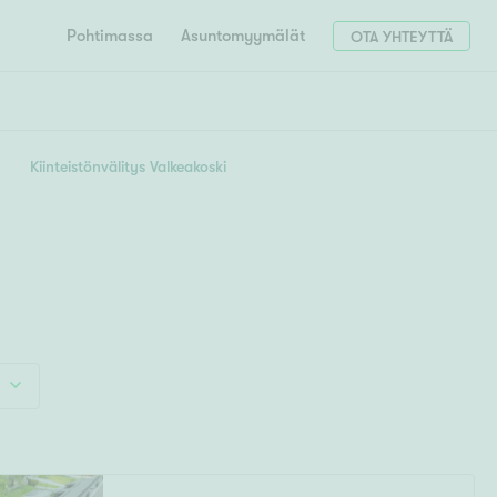
Pohtimassa
Asuntomyymälät
OTA YHTEYTTÄ
HAE
Hae postinumerosi perusteella
Kiinteistönvälitys Valkeakoski
unnon ostajille
4h
5h+
 liittyvät
T
Tahko
Tampere
Tornio
Turku
totoimeksianto
Tuusula
V
 meidät
Vaasa
Valkeakoski
Vantaa
tys alueellasi
Varkaus
Y
vaniemi