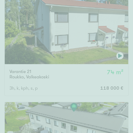
Tyydyttävä
Välttävä
Ominaisuudet
Hissi
Järvi- tai merinäköala
Maalämpö
Oma ranta
Varantie 21
74 m²
Roukko
,
Valkeakoski
Oma sauna
Parveke
3h, k, kph, s, p
118 000 €
Senioriasunto