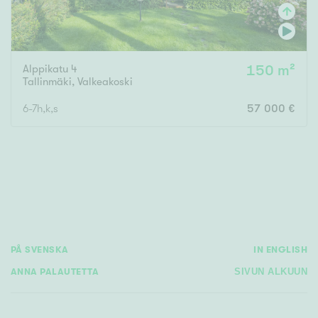
Alppikatu 4
150 m²
Tallinmäki
,
Valkeakoski
6-7h,k,s
57 000 €
PÅ SVENSKA
IN ENGLISH
ANNA PALAUTETTA
SIVUN ALKUUN