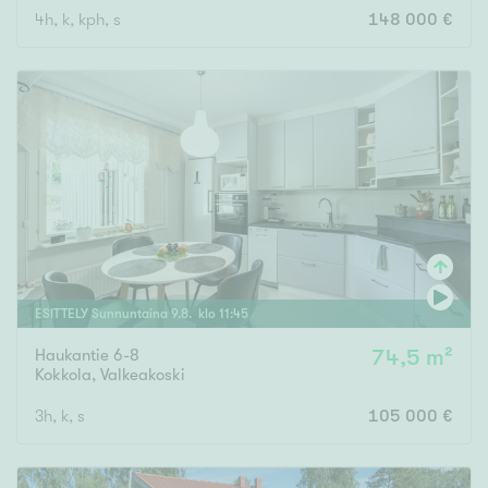
4h, k, kph, s
148 000 €
Rakennusvuosi
Uudiskohteet
Vain uudiskohteet
Ei uudiskohteita
ESITTELY
Sunnuntaina
9
.
8
. klo
11
:
45
Arvokohteet
Haukantie 6-8
74,5 m²
Vain arvokohteet
Ei arvokohteita
Kokkola
,
Valkeakoski
3h, k, s
105 000 €
Kunto
Hyvä