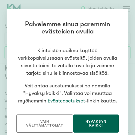
Hae kohteita
Palvelemme sinua paremmin
Myyntikohteet
HAE
evästeiden avulla
Huoneluku
Kiinteistömaailma käyttää
Lisää hakuehtoja
verkkopalvelussaan evästeitä, joiden avulla
1h
2h
3h
4h
5h+
sivusto toimii toivotulla tavalla ja voimme
Myytävät rivitalot ja paritalot
tarjota sinulle kiinnostavaa sisältöä.
Valkeakoski
(
10
)
Voit antaa suostumuksesi painamalla
Asuntotyyppi
"Hyväksy kaikki". Valintaa voi muuttaa
Meiltä löydät myytävät rivitalot ja paritalot
Kerros-/luhtitalo
myöhemmin
Evästeasetukset
-linkin kautta.
Valkeakoski, olitpa etsimässä suurempaa tai
Rivitalo/paritalo
pienempää asuntoa. Lukuisat asuntovaihtoehdot ja
Omakoti-/erillistalo
erittäin kattava kiinteistönvälittäjien verkosto
VAIN
HYVÄKSYN
varmistavat, että meillä on hyvä paikallinen
Maa- tai metsätila
VÄLTTÄMÄTTÖMÄT
KAIKKI
osaaminen ja tieto. Katso alta kaikki myytävät rivitalot