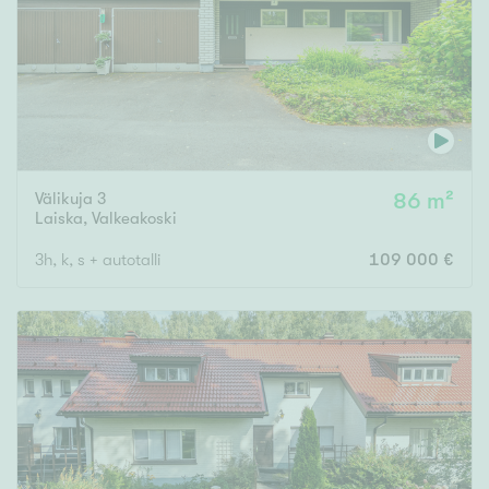
Välikuja 3
86 m²
Laiska
,
Valkeakoski
3h, k, s + autotalli
109 000 €