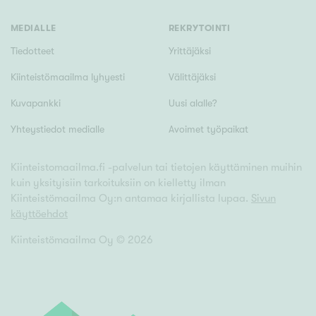
MEDIALLE
REKRYTOINTI
Tiedotteet
Yrittäjäksi
Kiinteistömaailma lyhyesti
Välittäjäksi
Kuvapankki
Uusi alalle?
Yhteystiedot medialle
Avoimet työpaikat
Kiinteistomaailma.fi -palvelun tai tietojen käyttäminen muihin
kuin yksityisiin tarkoituksiin on kielletty ilman
Kiinteistömaailma Oy:n antamaa kirjallista lupaa.
Sivun
käyttöehdot
Kiinteistömaailma Oy ©
2026