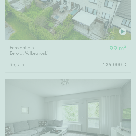
Eerolantie 5
99 m²
Eerola
,
Valkeakoski
4h, k, s
134 000 €