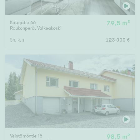
Katajatie 66
79,5 m²
Roukonperä
,
Valkeakoski
3h, k, s
123 000 €
Veistämöntie 15
98,5 m²