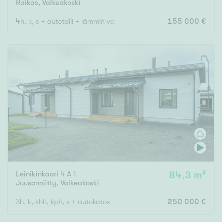
Raikas
,
Valkeakoski
4h, k, s + autotalli + lämmin varasto
155 000 €
Leinikinkaari 4 A 1
84,3 m²
Juusonniitty
,
Valkeakoski
3h, k, khh, kph, s + autokatos
250 000 €