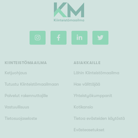
KIINTEISTÖMAAILMA
ASIAKKAILLE
Ketjuohjaus
Lähin Kiinteistömaailma
Tutustu Kiinteistömaailmaan
Hae välittäjää
Palvelut rakennuttajille
Yhteistyökumppanit
Vastuullisuus
Kotikansio
Tietosuojaseloste
Tietoa evästeiden käytöstä
Evästeasetukset