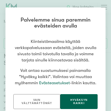
Hae kohteita
Palvelemme sinua paremmin
Myyntikohteet
HAE
evästeiden avulla
Huoneluku
Kiinteistömaailma käyttää
Lisää hakuehtoja
verkkopalvelussaan evästeitä, joiden avulla
1h
2h
3h
4h
5h+
sivusto toimii toivotulla tavalla ja voimme
Myytävät rivitalot ja paritalot
tarjota sinulle kiinnostavaa sisältöä.
Seinäjoki Pajuluoma
(
2
)
Voit antaa suostumuksesi painamalla
Asuntotyyppi
"Hyväksy kaikki". Valintaa voi muuttaa
Meiltä löydät myytävät rivitalot ja paritalot Seinäjoki
Kerros-/luhtitalo
myöhemmin
Evästeasetukset
-linkin kautta.
Pajuluoma, olitpa etsimässä suurempaa tai
Rivitalo/paritalo
pienempää asuntoa. Lukuisat asuntovaihtoehdot ja
Omakoti-/erillistalo
erittäin kattava kiinteistönvälittäjien verkosto
VAIN
HYVÄKSYN
varmistavat, että meillä on hyvä paikallinen
Maa- tai metsätila
VÄLTTÄMÄTTÖMÄT
KAIKKI
osaaminen ja tieto. Katso alta kaikki myytävät rivitalot