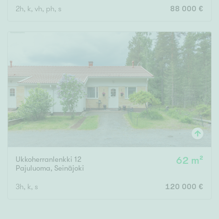
2h, k, vh, ph, s
88 000 €
Rakennusvuosi
Uudiskohteet
Vain uudiskohteet
Ei uudiskohteita
Arvokohteet
Ukkoherranlenkki 12
62 m²
Vain arvokohteet
Ei arvokohteita
Pajuluoma
,
Seinäjoki
3h, k, s
120 000 €
Kunto
Hyvä