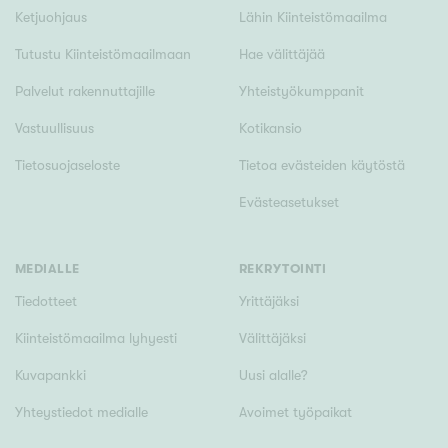
Ketjuohjaus
Lähin Kiinteistömaailma
Tutustu Kiinteistömaailmaan
Hae välittäjää
Palvelut rakennuttajille
Yhteistyökumppanit
Vastuullisuus
Kotikansio
Tietosuojaseloste
Tietoa evästeiden käytöstä
Evästeasetukset
MEDIALLE
REKRYTOINTI
Tiedotteet
Yrittäjäksi
Kiinteistömaailma lyhyesti
Välittäjäksi
Kuvapankki
Uusi alalle?
Yhteystiedot medialle
Avoimet työpaikat