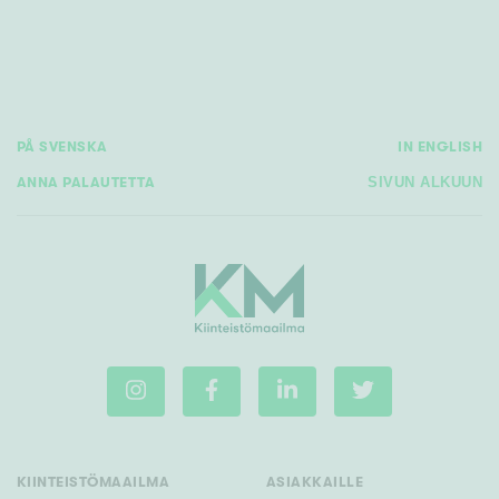
Tyydyttävä
Välttävä
Ominaisuudet
Hissi
PÅ SVENSKA
IN ENGLISH
Järvi- tai merinäköala
ANNA PALAUTETTA
SIVUN ALKUUN
Maalämpö
Oma ranta
Oma sauna
Parveke
Senioriasunto
KIINTEISTÖMAAILMA
ASIAKKAILLE