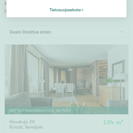
Tontti
Kivistö tai hyödynnä kätevää hakutyökalua. Meiltä
Vapaa-ajan asunto
Tietosuojaseloste
löydät varmasti unelmiesi kodin.
Toimitila
Autotalli
Uusin ilmoitus ensin
Muut
Hinta
000
000 €
Pinta-ala
Asuinpinta-ala
Kokonaispinta-ala
ESITTELY
Keskiviikkona
12
.
8
. klo
14
:
50
Havukuja 20
104 m²
m²
Kivistö
,
Seinäjoki