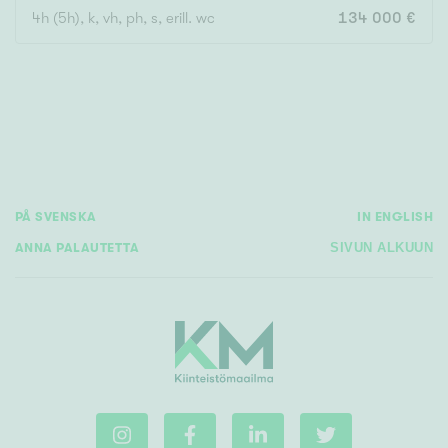
4h (5h), k, vh, ph, s, erill. wc
134 000 €
Rakennusvuosi
Uudiskohteet
PÅ SVENSKA
IN ENGLISH
Vain uudiskohteet
Ei uudiskohteita
ANNA PALAUTETTA
SIVUN ALKUUN
Arvokohteet
Vain arvokohteet
Ei arvokohteita
Kunto
Hyvä