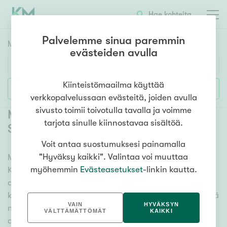
Hae kohteita
Palvelemme sinua paremmin
Myyntikohteet
HAE
evästeiden avulla
Huoneluku
Kiinteistömaailma käyttää
Lisää hakuehtoja
verkkopalvelussaan evästeitä, joiden avulla
1h
2h
3h
4h
5h+
sivusto toimii toivotulla tavalla ja voimme
Myytävät rivitalot ja paritalot
tarjota sinulle kiinnostavaa sisältöä.
Seinäjoki Kivistö
(
1
)
Voit antaa suostumuksesi painamalla
Asuntotyyppi
"Hyväksy kaikki". Valintaa voi muuttaa
Meiltä löydät myytävät rivitalot ja paritalot Seinäjoki
Kerros-/luhtitalo
myöhemmin
Evästeasetukset
-linkin kautta.
Kivistö, olitpa etsimässä suurempaa tai pienempää
Rivitalo/paritalo
asuntoa. Lukuisat asuntovaihtoehdot ja erittäin
Omakoti-/erillistalo
kattava kiinteistönvälittäjien verkosto varmistavat, että
VAIN
HYVÄKSYN
meillä on hyvä paikallinen osaaminen ja tieto. Katso
Maa- tai metsätila
VÄLTTÄMÄTTÖMÄT
KAIKKI
alta kaikki myytävät rivitalot ja paritalot Seinäjoki