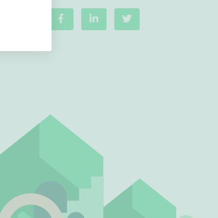
Ei uudiskohteita
Ei arvokohteita