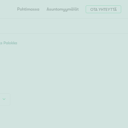
Pohtimassa
Asuntomyymälät
OTA YHTEYTTÄ
HAE
Hae postinumerosi perusteella
ys Palokka
unnon ostajille
4h
5h+
 liittyvät
T
Tahko
Tampere
Tornio
Turku
totoimeksianto
Tuusula
V
 meidät
Vaasa
Valkeakoski
Vantaa
tys alueellasi
Varkaus
Y
vaniemi