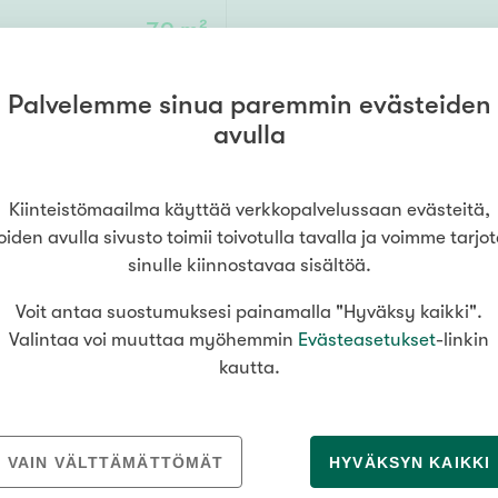
Senioriasuminen
jen hinnat
Valitse kiinteistönvälittäjä
oimitila
79 m²
S
stönvälitys alueellasi
Arviointipalvelu
utotalli
keli
Mänttä
Salo
Savonlinna
Seinäj
Muut
Palvelemme sinua paremmin evästeiden
179 000 €
Siilinjärvi
Sotkamo
Söde
avulla
kia
Nummela
Kiinteistömaailma käyttää verkkopalvelussaan evästeitä,
000
000 €
oiden avulla sivusto toimii toivotulla tavalla ja voimme tarjo
sinulle kiinnostavaa sisältöä.
Asuinpinta-ala
Voit antaa suostumuksesi painamalla "Hyväksy kaikki".
Valintaa voi muuttaa myöhemmin
Evästeasetukset
-linkin
m²
kautta.
VAIN VÄLTTÄMÄTTÖMÄT
HYVÄKSYN KAIKKI
MEDIALLE
REKRYTOINTI