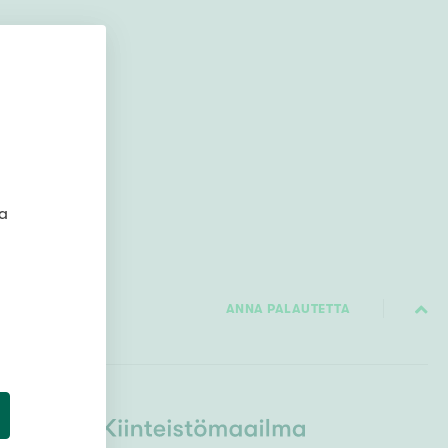
Ylivieska
Ylöjärvi
oki
rkulla
ta
Kokonaispinta-ala
ANNA PALAUTETTA