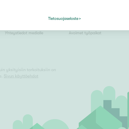
Tiedotteet
Yrittäjäksi
Kiinteistömaailma lyhyesti
Välittäjäksi
Tietosuojaseloste
Kuvapankki
Uusi alalle?
Vain uudiskohteet
Yhteystiedot medialle
Avoimet työpaikat
Vain arvokohteet
n yksityisiin tarkoituksiin on
a.
Sivun käyttöehdot
Hyvä
Tyydyttävä
Välttävä
issi