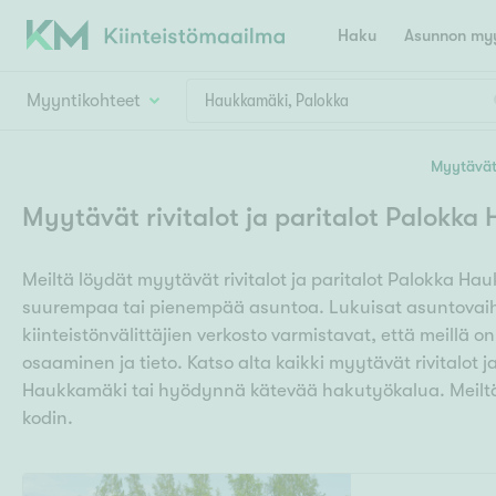
Haku
Asunnon myy
Myyntikohteet
Valitse lähin myymäläpaikkakunta
Myytävät
Asun
Huoneluku
Myytävät rivitalot ja paritalot Palokk
E
K
Kiint
Tarj
Espoo
Ka
Meiltä löydät myytävät rivitalot ja paritalot Palokka Ha
Ka
Asuntotyyppi
Ki
suurempaa tai pienempää asuntoa. Lukuisat asuntovaiht
Kiint
Ko
H
kiinteistönvälittäjien verkosto varmistavat, että meillä o
R
Digi
osaaminen ja tieto. Katso alta kaikki myytävät rivitalot j
Hamina
Helsinki
Hyvinkää
Avoi
Haukkamäki tai hyödynnä kätevää hakutyökalua. Meiltä
L
Hämeenlinna
kodin.
Lah
T
Lev
I
Päätök