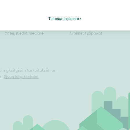
Tiedotteet
Yrittäjäksi
Kiinteistömaailma lyhyesti
Välittäjäksi
Tietosuojaseloste
Kuvapankki
Uusi alalle?
Vain uudiskohteet
Yhteystiedot medialle
Avoimet työpaikat
Vain arvokohteet
n yksityisiin tarkoituksiin on
a.
Sivun käyttöehdot
Hyvä
Tyydyttävä
Välttävä
issi