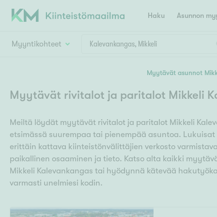
Haku
Asunnon myy
Myyntikohteet
Valitse lähin myymäläpaikkakunta
Myytävät asunnot Mikk
Asun
Huoneluku
Myytävät rivitalot ja paritalot Mikkeli
E
K
Kiint
Tarj
Espoo
Ka
Meiltä löydät myytävät rivitalot ja paritalot Mikkeli Kal
Ka
Asuntotyyppi
Ki
etsimässä suurempaa tai pienempää asuntoa. Lukuisat 
Kiint
Ko
H
erittäin kattava kiinteistönvälittäjien verkosto varmistav
R
Digi
paikallinen osaaminen ja tieto. Katso alta kaikki myytävät 
Hamina
Helsinki
Hyvinkää
Avoi
Mikkeli Kalevankangas tai hyödynnä kätevää hakutyökal
L
Hämeenlinna
varmasti unelmiesi kodin.
Lah
T
Lev
I
Päätök