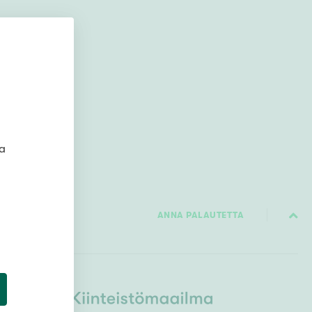
Ylivieska
Ylöjärvi
oki
rkulla
ta
Kokonaispinta-ala
ANNA PALAUTETTA