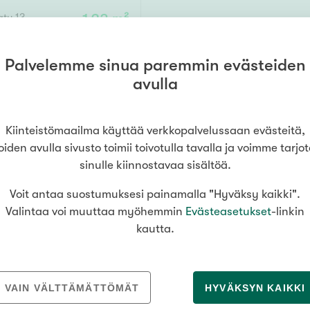
Senioriasuminen
jen hinnat
Valitse kiinteistönvälittäjä
oimitila
tu 13
123 m²
,
Mikkeli
S
stönvälitys alueellasi
Arviointipalvelu
utotalli
keli
Mänttä
Salo
Savonlinna
Seinäj
Muut
Palvelemme sinua paremmin evästeiden
2xwc, ph, s, autokatos
109 000 €
Siilinjärvi
Sotkamo
Söde
avulla
kia
Nummela
Kiinteistömaailma käyttää verkkopalvelussaan evästeitä,
000
000 €
oiden avulla sivusto toimii toivotulla tavalla ja voimme tarjo
sinulle kiinnostavaa sisältöä.
Asuinpinta-ala
Voit antaa suostumuksesi painamalla "Hyväksy kaikki".
Valintaa voi muuttaa myöhemmin
Evästeasetukset
-linkin
m²
kautta.
VAIN VÄLTTÄMÄTTÖMÄT
HYVÄKSYN KAIKKI
MEDIALLE
REKRYTOINTI