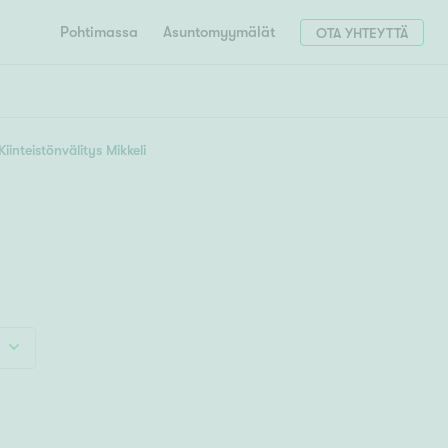
Pohtimassa
Asuntomyymälät
OTA YHTEYTTÄ
HAE
Hae postinumerosi perusteella
Kiinteistönvälitys Mikkeli
unnon ostajille
4h
5h+
 liittyvät
T
Tahko
Tampere
Tornio
Turku
totoimeksianto
Tuusula
V
 meidät
Vaasa
Valkeakoski
Vantaa
tys alueellasi
Varkaus
Y
vaniemi