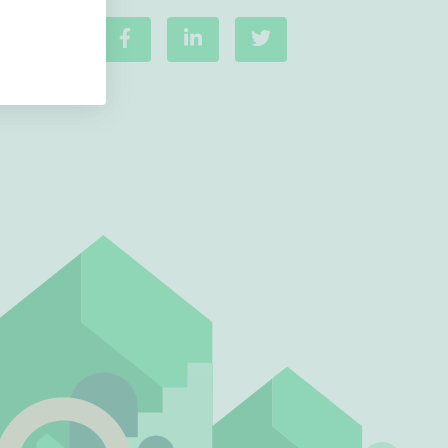
Ei uudiskohteita
Ei arvokohteita