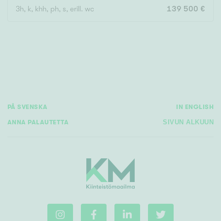
3h, k, khh, ph, s, erill. wc
139 500 €
Rakennusvuosi
Uudiskohteet
PÅ SVENSKA
IN ENGLISH
Vain uudiskohteet
Ei uudiskohteita
ANNA PALAUTETTA
SIVUN ALKUUN
Arvokohteet
Vain arvokohteet
Ei arvokohteita
Kunto
Hyvä