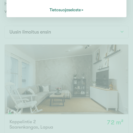
Tontti
hyödynnä kätevää hakutyökalua. Meiltä löydät
Vapaa-ajan asunto
Tietosuojaseloste
varmasti unelmiesi kodin.
Toimitila
Autotalli
Uusin ilmoitus ensin
Muut
Hinta
000
000 €
Pinta-ala
Asuinpinta-ala
Kokonaispinta-ala
Kappelintie 2
72 m²
m²
Saarenkangas
,
Lapua