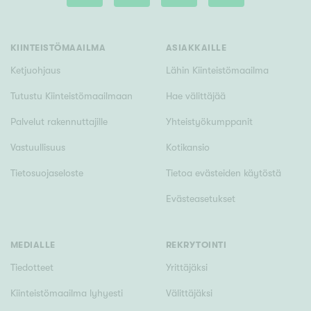
Tyydyttävä
Välttävä
KIINTEISTÖMAAILMA
ASIAKKAILLE
Ominaisuudet
Ketjuohjaus
Lähin Kiinteistömaailma
Hissi
Tutustu Kiinteistömaailmaan
Hae välittäjää
Järvi- tai merinäköala
Palvelut rakennuttajille
Yhteistyökumppanit
Maalämpö
Vastuullisuus
Kotikansio
Oma ranta
Tietosuojaseloste
Tietoa evästeiden käytöstä
Oma sauna
Evästeasetukset
Parveke
Senioriasunto
MEDIALLE
REKRYTOINTI
Tiedotteet
Yrittäjäksi
Kiinteistömaailma lyhyesti
Välittäjäksi