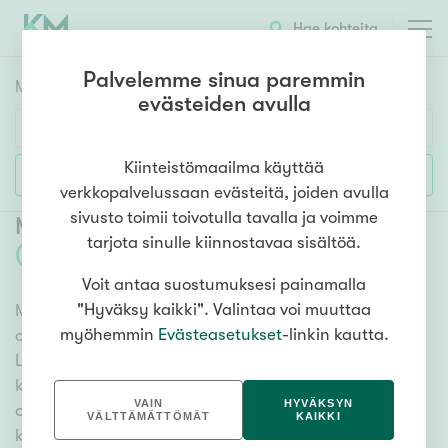
Hae kohteita
Palvelemme sinua paremmin
Myyntikohteet
HAE
evästeiden avulla
Huoneluku
Kiinteistömaailma käyttää
Lisää hakuehtoja
verkkopalvelussaan evästeitä, joiden avulla
1h
2h
3h
4h
5h+
sivusto toimii toivotulla tavalla ja voimme
Myytävät rivitalot ja paritalot Lapua
tarjota sinulle kiinnostavaa sisältöä.
(
1
)
Voit antaa suostumuksesi painamalla
Asuntotyyppi
"Hyväksy kaikki". Valintaa voi muuttaa
Meiltä löydät myytävät rivitalot ja paritalot Lapua,
Kerros-/luhtitalo
myöhemmin
Evästeasetukset
-linkin kautta.
olitpa etsimässä suurempaa tai pienempää asuntoa.
Rivitalo/paritalo
Lukuisat asuntovaihtoehdot ja erittäin kattava
Omakoti-/erillistalo
kiinteistönvälittäjien verkosto varmistavat, että meillä
VAIN
HYVÄKSYN
on hyvä paikallinen osaaminen ja tieto. Katso alta
Maa- tai metsätila
VÄLTTÄMÄTTÖMÄT
KAIKKI
kaikki myytävät rivitalot ja paritalot Lapua tai