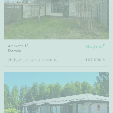
Alankotie 12
85,5 m²
Kouvola
3h, k, wc, vh, kph, s, autotalli, varasto
107 000 €