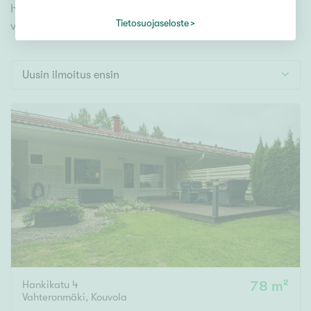
Tontti
hyödynnä kätevää hakutyökalua. Meiltä löydät
Vapaa-ajan asunto
Tietosuojaseloste
varmasti unelmiesi kodin.
Toimitila
Autotalli
Uusin ilmoitus ensin
Muut
Hinta
000
000 €
Pinta-ala
Asuinpinta-ala
Kokonaispinta-ala
Hankikatu 4
78 m²
m²
Vahteronmäki
,
Kouvola