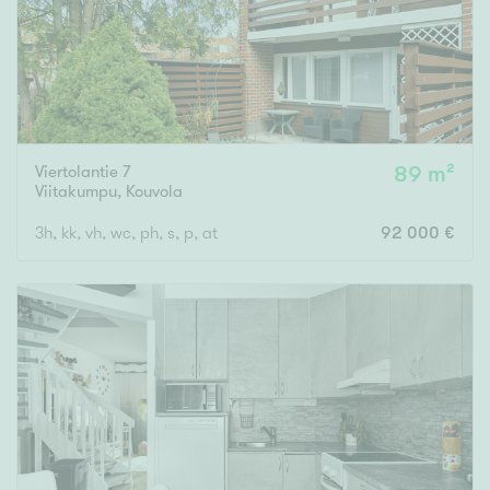
Viertolantie 7
89 m²
Viitakumpu
,
Kouvola
3h, kk, vh, wc, ph, s, p, at
92 000 €