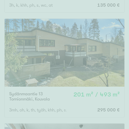
3h, k, khh, ph, s, wc, at
135 000 €
Rakennusvuosi
Uudiskohteet
Vain uudiskohteet
Ei uudiskohteita
Arvokohteet
Sydänmaantie 13
201 m² / 493 m²
Vain arvokohteet
Ei arvokohteita
Tornionmäki
,
Kouvola
3mh, oh, k, th, työh, khh, ph, s, 2 wc, at ja 2mh, oh, k, kph
295 000 €
Kunto
Hyvä