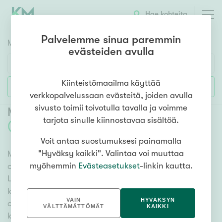
Hae kohteita
Palvelemme sinua paremmin
Myyntikohteet
HAE
evästeiden avulla
Huoneluku
Kiinteistömaailma käyttää
Lisää hakuehtoja
verkkopalvelussaan evästeitä, joiden avulla
1h
2h
3h
4h
5h+
sivusto toimii toivotulla tavalla ja voimme
Myytävät rivitalot ja paritalot Kouvola
tarjota sinulle kiinnostavaa sisältöä.
(
14
)
Voit antaa suostumuksesi painamalla
Asuntotyyppi
"Hyväksy kaikki". Valintaa voi muuttaa
Meiltä löydät myytävät rivitalot ja paritalot Kouvola,
Kerros-/luhtitalo
myöhemmin
Evästeasetukset
-linkin kautta.
olitpa etsimässä suurempaa tai pienempää asuntoa.
Rivitalo/paritalo
Lukuisat asuntovaihtoehdot ja erittäin kattava
Omakoti-/erillistalo
kiinteistönvälittäjien verkosto varmistavat, että meillä
VAIN
HYVÄKSYN
on hyvä paikallinen osaaminen ja tieto. Katso alta
Maa- tai metsätila
VÄLTTÄMÄTTÖMÄT
KAIKKI
kaikki myytävät rivitalot ja paritalot Kouvola tai