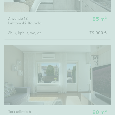
Ahventie 12
85 m²
Lehtomäki
,
Kouvola
3h, k, kph, s, wc, at
79 000 €
Torkkelintie 6
80 m²