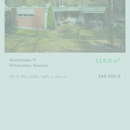
Viertolantie 11
119,5 m²
Viitakumpu
,
Kouvola
4h, k, tkh, askh., kph, s, wc, autotalli ja -katos
145 000 €