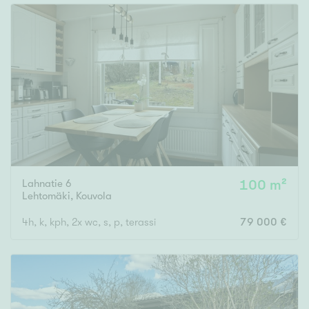
Lahnatie 6
100 m²
Lehtomäki
,
Kouvola
4h, k, kph, 2x wc, s, p, terassi
79 000 €