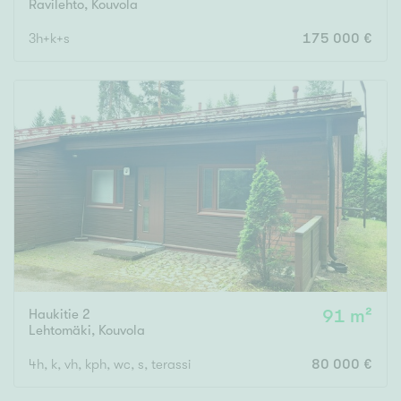
Ravilehto
,
Kouvola
3h+k+s
175 000 €
Haukitie 2
91 m²
Lehtomäki
,
Kouvola
4h, k, vh, kph, wc, s, terassi
80 000 €