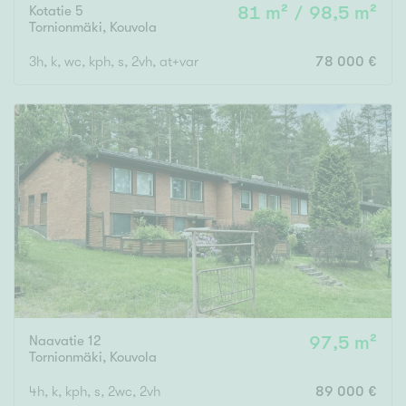
Kotatie 5
81 m² / 98,5 m²
Tornionmäki
,
Kouvola
3h, k, wc, kph, s, 2vh, at+var
78 000 €
Naavatie 12
97,5 m²
Tornionmäki
,
Kouvola
4h, k, kph, s, 2wc, 2vh
89 000 €