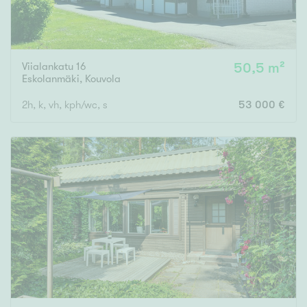
Viialankatu 16
50,5 m²
Eskolanmäki
,
Kouvola
2h, k, vh, kph/wc, s
53 000 €