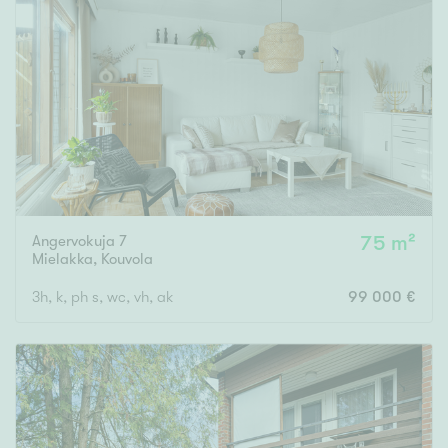
Tyydyttävä
Välttävä
Ominaisuudet
Hissi
Järvi- tai merinäköala
Maalämpö
Oma ranta
Angervokuja 7
75 m²
Mielakka
,
Kouvola
Oma sauna
Parveke
3h, k, ph s, wc, vh, ak
99 000 €
Senioriasunto