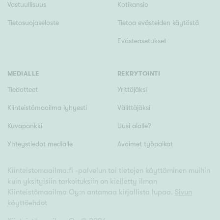
Vastuullisuus
Kotikansio
Tietosuojaseloste
Tietoa evästeiden käytöstä
Evästeasetukset
MEDIALLE
REKRYTOINTI
Tiedotteet
Yrittäjäksi
Kiinteistömaailma lyhyesti
Välittäjäksi
Kuvapankki
Uusi alalle?
Yhteystiedot medialle
Avoimet työpaikat
Kiinteistomaailma.fi -palvelun tai tietojen käyttäminen muihin
kuin yksityisiin tarkoituksiin on kielletty ilman
Kiinteistömaailma Oy:n antamaa kirjallista lupaa.
Sivun
käyttöehdot