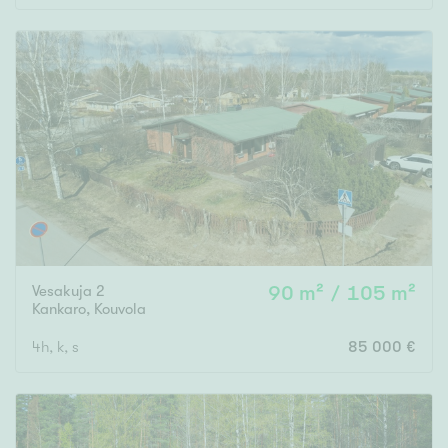
Vesakuja 2
90 m² / 105 m²
Kankaro
,
Kouvola
4h, k, s
85 000 €