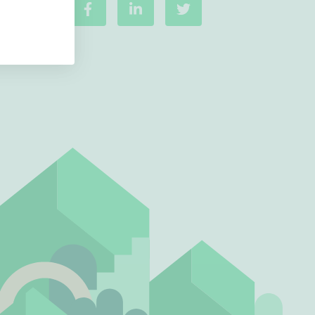
Ei uudiskohteita
Ei arvokohteita