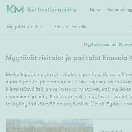
Haku
Asunnon myy
Myyntikohteet
Valitse lähin myymäläpaikkakunta
Myytävät asunnot Kouvol
Asun
Huoneluku
Myytävät rivitalot ja paritalot Kouvola
E
K
Kiint
Tarj
Espoo
Ka
Meiltä löydät myytävät rivitalot ja paritalot Kouvola Kan
Ka
Asuntotyyppi
Ki
suurempaa tai pienempää asuntoa. Lukuisat asuntovaiht
Kiint
Ko
H
kiinteistönvälittäjien verkosto varmistavat, että meillä o
R
Digi
osaaminen ja tieto. Katso alta kaikki myytävät rivitalot 
Hamina
Helsinki
Hyvinkää
Avoi
tai hyödynnä kätevää hakutyökalua. Meiltä löydät varma
L
Hämeenlinna
Lah
T
Lev
I
Päätök