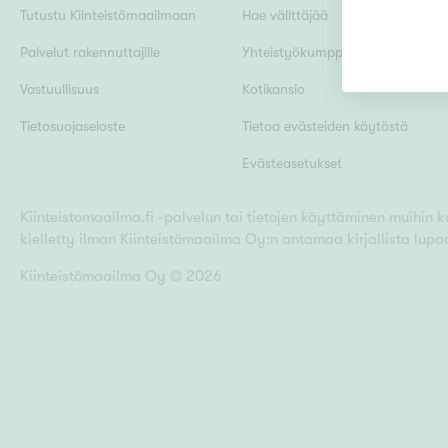
Tutustu Kiinteistömaailmaan
Hae välittäjää
Palvelut rakennuttajille
Yhteistyökumppanit
Uudiskohteet
Vastuullisuus
Kotikansio
Tietosuojaseloste
Tietoa evästeiden käytöstä
Evästeasetukset
Arvokohteet
Kiinteistomaailma.fi -palvelun tai tietojen käyttäminen muihin kui
kielletty ilman Kiinteistömaailma Oy:n antamaa kirjallista lupa
Kunto
Kiinteistömaailma Oy ©
2026
Ominaisuudet
H