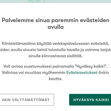
90 m² /
Senioriasuminen
a
jen hinnat
Valitse kiinteistönvälittäjä
oimitila
105 m²
S
stönvälitys alueellasi
Arviointipalvelu
utotalli
keli
Mänttä
Palvelemme sinua paremmin evästeiden
85 000 €
Salo
Savonlinna
Seinäj
Muut
avulla
Siilinjärvi
Sotkamo
Söde
kia
Nummela
Kiinteistömaailma käyttää verkkopalvelussaan evästeitä,
000
000 €
oiden avulla sivusto toimii toivotulla tavalla ja voimme tarjo
sinulle kiinnostavaa sisältöä.
Voit antaa suostumuksesi painamalla "Hyväksy kaikki".
Asuinpinta-ala
Valintaa voi muuttaa myöhemmin
Evästeasetukset
-linkin
kautta.
m²
MEDIALLE
REKRYTOINTI
VAIN VÄLTTÄMÄTTÖMÄT
HYVÄKSYN KAIKKI
Tiedotteet
Yrittäjäksi