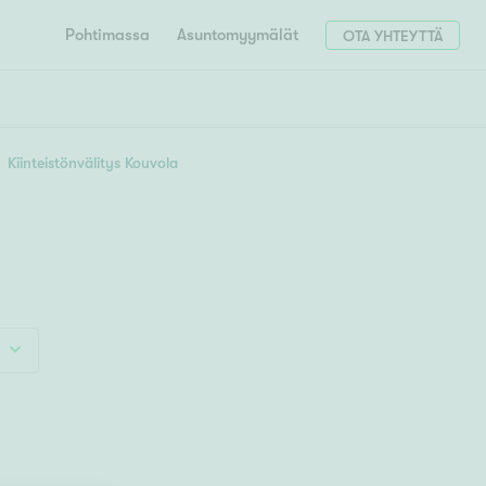
Pohtimassa
Asuntomyymälät
OTA YHTEYTTÄ
HAE
Hae postinumerosi perusteella
Kiinteistönvälitys Kouvola
unnon ostajille
4h
5h+
 liittyvät
T
Tahko
Tampere
Tornio
Turku
totoimeksianto
Tuusula
V
 meidät
Vaasa
Valkeakoski
Vantaa
tys alueellasi
Varkaus
Y
vaniemi