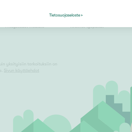
Kiinteistömaailma lyhyesti
Välittäjäksi
Tietosuojaseloste
Kuvapankki
Uusi alalle?
Vain uudiskohteet
Yhteystiedot medialle
Avoimet työpaikat
Vain arvokohteet
n yksityisiin tarkoituksiin on
a.
Sivun käyttöehdot
Hyvä
Tyydyttävä
Välttävä
issi