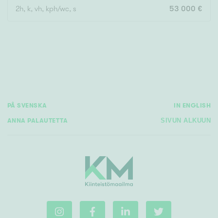
2h, k, vh, kph/wc, s
53 000 €
Rakennusvuosi
Uudiskohteet
PÅ SVENSKA
IN ENGLISH
Vain uudiskohteet
Ei uudiskohteita
ANNA PALAUTETTA
SIVUN ALKUUN
Arvokohteet
Vain arvokohteet
Ei arvokohteita
Kunto
Hyvä