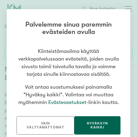
Hae kohteita
Palvelemme sinua paremmin
Myyntikohteet
HAE
evästeiden avulla
Huoneluku
Kiinteistömaailma käyttää
Lisää hakuehtoja
verkkopalvelussaan evästeitä, joiden avulla
1h
2h
3h
4h
5h+
sivusto toimii toivotulla tavalla ja voimme
Myytävät rivitalot ja paritalot Kouvola
tarjota sinulle kiinnostavaa sisältöä.
Eskolanmäki
(
1
)
Voit antaa suostumuksesi painamalla
Asuntotyyppi
"Hyväksy kaikki". Valintaa voi muuttaa
Meiltä löydät myytävät rivitalot ja paritalot Kouvola
Kerros-/luhtitalo
myöhemmin
Evästeasetukset
-linkin kautta.
Eskolanmäki, olitpa etsimässä suurempaa tai
Rivitalo/paritalo
pienempää asuntoa. Lukuisat asuntovaihtoehdot ja
Omakoti-/erillistalo
erittäin kattava kiinteistönvälittäjien verkosto
VAIN
HYVÄKSYN
varmistavat, että meillä on hyvä paikallinen
Maa- tai metsätila
VÄLTTÄMÄTTÖMÄT
KAIKKI
osaaminen ja tieto. Katso alta kaikki myytävät rivitalot