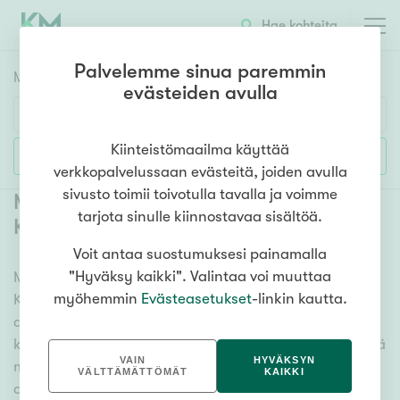
Hae kohteita
Palvelemme sinua paremmin
Myyntikohteet
HAE
evästeiden avulla
Huoneluku
Kiinteistömaailma käyttää
Lisää hakuehtoja
verkkopalvelussaan evästeitä, joiden avulla
1h
2h
3h
4h
5h+
sivusto toimii toivotulla tavalla ja voimme
Myytävät rivitalot ja paritalot Kokkola
tarjota sinulle kiinnostavaa sisältöä.
Kaustari
Voit antaa suostumuksesi painamalla
Asuntotyyppi
"Hyväksy kaikki". Valintaa voi muuttaa
Meiltä löydät myytävät rivitalot ja paritalot Kokkola
Kerros-/luhtitalo
myöhemmin
Evästeasetukset
-linkin kautta.
Kaustari, olitpa etsimässä suurempaa tai pienempää
Rivitalo/paritalo
asuntoa. Lukuisat asuntovaihtoehdot ja erittäin
Omakoti-/erillistalo
kattava kiinteistönvälittäjien verkosto varmistavat, että
VAIN
HYVÄKSYN
meillä on hyvä paikallinen osaaminen ja tieto. Katso
Maa- tai metsätila
VÄLTTÄMÄTTÖMÄT
KAIKKI
alta kaikki myytävät rivitalot ja paritalot Kokkola