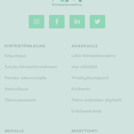
Rakennusvuosi
KIINTEISTÖMAAILMA
ASIAKKAILLE
Ketjuohjaus
Lähin Kiinteistömaailma
Uudiskohteet
Tutustu Kiinteistömaailmaan
Hae välittäjää
Vain uudiskohteet
Ei uudiskohteita
Palvelut rakennuttajille
Yhteistyökumppanit
Arvokohteet
Vastuullisuus
Kotikansio
Vain arvokohteet
Ei arvokohteita
Tietosuojaseloste
Tietoa evästeiden käytöstä
Evästeasetukset
Kunto
Hyvä
MEDIALLE
REKRYTOINTI