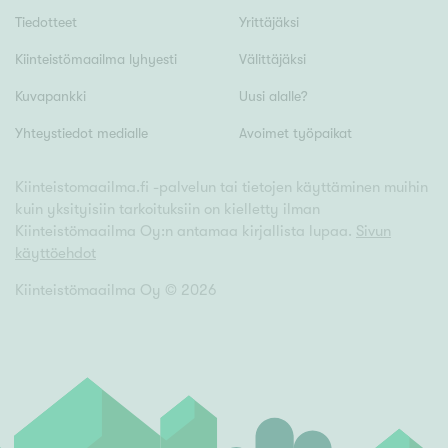
Tyydyttävä
Tiedotteet
Yrittäjäksi
Välttävä
Kiinteistömaailma lyhyesti
Välittäjäksi
Kuvapankki
Uusi alalle?
Ominaisuudet
Hissi
Yhteystiedot medialle
Avoimet työpaikat
Järvi- tai merinäköala
Kiinteistomaailma.fi -palvelun tai tietojen käyttäminen muihin
Maalämpö
kuin yksityisiin tarkoituksiin on kielletty ilman
Oma ranta
Kiinteistömaailma Oy:n antamaa kirjallista lupaa.
Sivun
käyttöehdot
Oma sauna
Kiinteistömaailma Oy ©
2026
Parveke
Senioriasunto