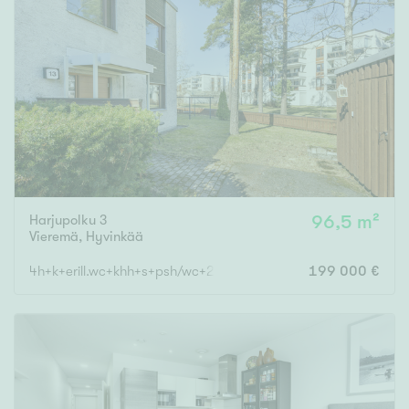
Tyydyttävä
Välttävä
Ominaisuudet
Hissi
Järvi- tai merinäköala
Maalämpö
Oma ranta
Harjupolku 3
96,5 m²
Vieremä
,
Hyvinkää
Oma sauna
Parveke
4h+k+erill.wc+khh+s+psh/wc+2xvh+lasitettu parveke+ulkovaras
199 000 €
Senioriasunto