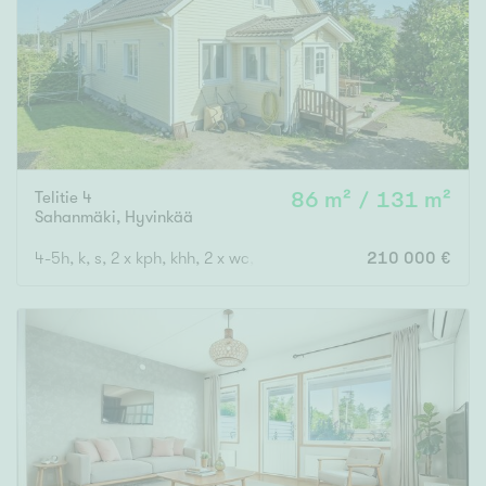
Telitie 4
86 m² / 131 m²
Sahanmäki
,
Hyvinkää
4-5h, k, s, 2 x kph, khh, 2 x wc, ak
210 000 €