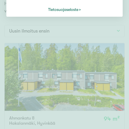
Tontti
hyödynnä kätevää hakutyökalua. Meiltä löydät
Vapaa-ajan asunto
Tietosuojaseloste
varmasti unelmiesi kodin.
Toimitila
Autotalli
Uusin ilmoitus ensin
Muut
Hinta
000
000 €
Pinta-ala
Asuinpinta-ala
Kokonaispinta-ala
Ahmankatu 8
94 m²
m²
Hakalanmäki
,
Hyvinkää