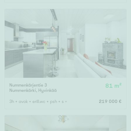
Nummenkärjentie 3
81 m²
Nummenkärki
,
Hyvinkää
3h + avok + erill.wc + psh + s + piha
219 000 €