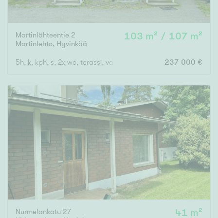
Martinlähteentie 2
103 m² / 107 m²
Martinlehto
,
Hyvinkää
5h, k, kph, s, 2x wc, terassi, var, ak
237 000 €
Nurmelankatu 27
41 m²