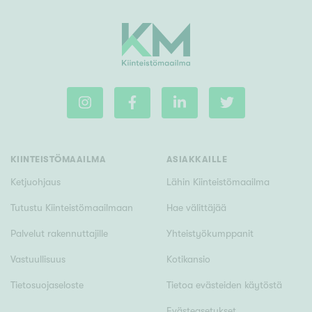
KIINTEISTÖMAAILMA
ASIAKKAILLE
Ketjuohjaus
Lähin Kiinteistömaailma
Tutustu Kiinteistömaailmaan
Hae välittäjää
Palvelut rakennuttajille
Yhteistyökumppanit
Vastuullisuus
Kotikansio
Tietosuojaseloste
Tietoa evästeiden käytöstä
Evästeasetukset