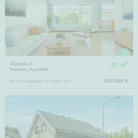
Viljakatu 2
61 m²
Paavola
,
Hyvinkää
2h + k + psh/wc + s + vh + varasto
109 000 €