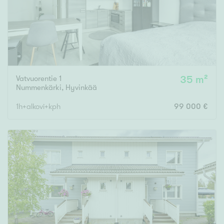
Vatvuorentie 1
35 m²
Nummenkärki
,
Hyvinkää
1h+alkovi+kph
99 000 €