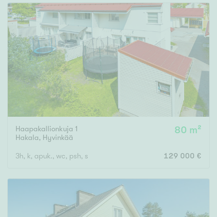
Haapakallionkuja 1
80 m²
Hakala
,
Hyvinkää
3h, k, apuk., wc, psh, s
129 000 €