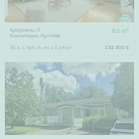
Kytäjänkatu 17
83 m²
Kirjavatolppa
,
Hyvinkää
3h, k, s, kph, vh, wc x 2, piha/terassi, var, las.p
132 800 €