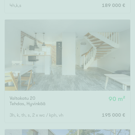
4h,k,s
189 000 €
Rakennusvuosi
Uudiskohteet
Vain uudiskohteet
Ei uudiskohteita
Arvokohteet
Valtakatu 20
90 m²
Vain arvokohteet
Ei arvokohteita
Tehdas
,
Hyvinkää
3h, k, th, s, 2 x wc / kph, vh
195 000 €
Kunto
Hyvä