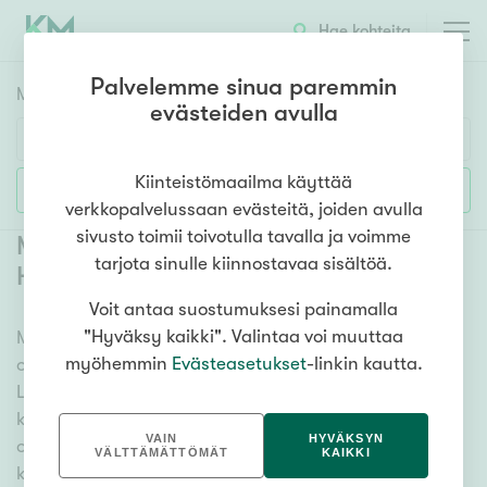
Hae kohteita
Palvelemme sinua paremmin
Myyntikohteet
HAE
evästeiden avulla
Huoneluku
Kiinteistömaailma käyttää
Lisää hakuehtoja
verkkopalvelussaan evästeitä, joiden avulla
1h
2h
3h
4h
5h+
sivusto toimii toivotulla tavalla ja voimme
Myytävät rivitalot ja paritalot
tarjota sinulle kiinnostavaa sisältöä.
Hyvinkää
(
15
)
Voit antaa suostumuksesi painamalla
Asuntotyyppi
"Hyväksy kaikki". Valintaa voi muuttaa
Meiltä löydät myytävät rivitalot ja paritalot Hyvinkää,
Kerros-/luhtitalo
myöhemmin
Evästeasetukset
-linkin kautta.
olitpa etsimässä suurempaa tai pienempää asuntoa.
Rivitalo/paritalo
Lukuisat asuntovaihtoehdot ja erittäin kattava
Omakoti-/erillistalo
kiinteistönvälittäjien verkosto varmistavat, että meillä
VAIN
HYVÄKSYN
on hyvä paikallinen osaaminen ja tieto. Katso alta
Maa- tai metsätila
VÄLTTÄMÄTTÖMÄT
KAIKKI
kaikki myytävät rivitalot ja paritalot Hyvinkää tai