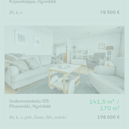
Kirjavatolppa
,
Hyvinkää
2h, k, s
78 500 €
Uudenmaankatu 105
141,5 m² /
Pilvenmäki
,
Hyvinkää
170 m²
6h, k, s, psh, 2xwc, tkh, autotalli
198 000 €