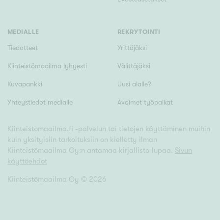
MEDIALLE
REKRYTOINTI
Tiedotteet
Yrittäjäksi
Kiinteistömaailma lyhyesti
Välittäjäksi
Kuvapankki
Uusi alalle?
Yhteystiedot medialle
Avoimet työpaikat
Kiinteistomaailma.fi -palvelun tai tietojen käyttäminen muihin
kuin yksityisiin tarkoituksiin on kielletty ilman
Kiinteistömaailma Oy:n antamaa kirjallista lupaa.
Sivun
käyttöehdot
Kiinteistömaailma Oy ©
2026