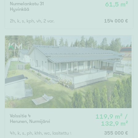
Nurmelankatu 31
61,5 m²
Hyvinkää
2h, k, s, kph, vh, 2 var.
154 000 €
Valssitie 4
119,9 m² /
Herunen
,
Nurmijärvi
132,9 m²
4h, k, s, ph, khh, wc, lasitettu terassi, varasto, autokatos
355 000 €