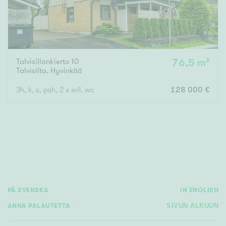
Talvisillankierto 10
76,5 m²
Talvisilta
,
Hyvinkää
3h, k, s, psh, 2 x eril. wc
128 000 €
PÅ SVENSKA
IN ENGLISH
ANNA PALAUTETTA
SIVUN ALKUUN