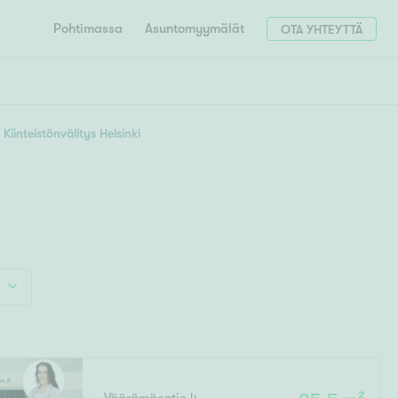
Pohtimassa
Asuntomyymälät
OTA YHTEYTTÄ
HAE
Hae postinumerosi perusteella
Kiinteistönvälitys Helsinki
unnon ostajille
4h
5h+
 liittyvät
T
Tahko
Tampere
Tornio
Turku
totoimeksianto
Tuusula
V
 meidät
Vaasa
Valkeakoski
Vantaa
tys alueellasi
Varkaus
Y
vaniemi