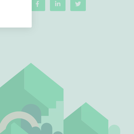
Ei uudiskohteita
Ei arvokohteita