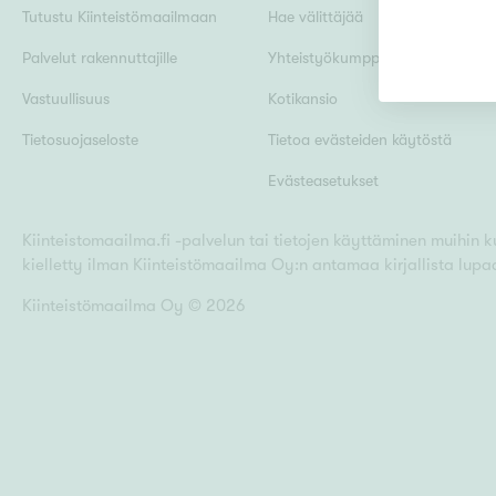
Tutustu Kiinteistömaailmaan
Hae välittäjää
Palvelut rakennuttajille
Yhteistyökumppanit
Uudiskohteet
Vastuullisuus
Kotikansio
Tietosuojaseloste
Tietoa evästeiden käytöstä
Evästeasetukset
Arvokohteet
Kiinteistomaailma.fi -palvelun tai tietojen käyttäminen muihin kui
kielletty ilman Kiinteistömaailma Oy:n antamaa kirjallista lupa
Kunto
Kiinteistömaailma Oy ©
2026
Ominaisuudet
H