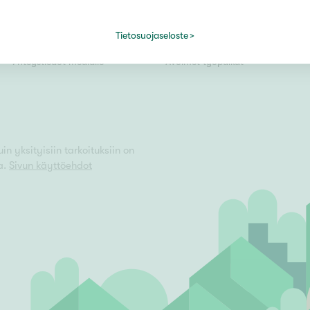
Kiinteistömaailma lyhyesti
Välittäjäksi
Tietosuojaseloste
Kuvapankki
Uusi alalle?
Vain uudiskohteet
Yhteystiedot medialle
Avoimet työpaikat
Vain arvokohteet
n yksityisiin tarkoituksiin on
a.
Sivun käyttöehdot
Hyvä
Tyydyttävä
Välttävä
issi