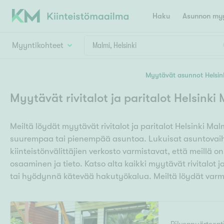
Haku
Asunnon myy
Myyntikohteet
Valitse lähin myymäläpaikkakunta
Myytävät asunnot Helsin
Asun
Huoneluku
Myytävät rivitalot ja paritalot Helsinki
E
K
Kiint
Tarj
Espoo
Ka
Meiltä löydät myytävät rivitalot ja paritalot Helsinki Mal
Ka
Asuntotyyppi
Ki
suurempaa tai pienempää asuntoa. Lukuisat asuntovaiht
Kiint
Ko
H
kiinteistönvälittäjien verkosto varmistavat, että meillä o
R
Digi
osaaminen ja tieto. Katso alta kaikki myytävät rivitalot j
Hamina
Helsinki
Hyvinkää
Avoi
tai hyödynnä kätevää hakutyökalua. Meiltä löydät varma
L
Hämeenlinna
Lah
T
Lev
I
Päätök