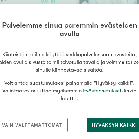
ie 7
90 m²
Senioriasuminen
jen hinnat
Valitse kiinteistönvälittäjä
oimitila
S
stönvälitys alueellasi
Arviointipalvelu
utotalli
keli
Mänttä
Palvelemme sinua paremmin evästeiden
 kph, s/ph, terassi, piha
329 000 €
Salo
Savonlinna
Seinäj
Muut
avulla
Siilinjärvi
Sotkamo
Söde
kia
Nummela
Kiinteistömaailma käyttää verkkopalvelussaan evästeitä,
000
000 €
oiden avulla sivusto toimii toivotulla tavalla ja voimme tarjo
sinulle kiinnostavaa sisältöä.
Voit antaa suostumuksesi painamalla "Hyväksy kaikki".
Asuinpinta-ala
Valintaa voi muuttaa myöhemmin
Evästeasetukset
-linkin
kautta.
m²
MEDIALLE
REKRYTOINTI
VAIN VÄLTTÄMÄTTÖMÄT
HYVÄKSYN KAIKKI
Tiedotteet
Yrittäjäksi