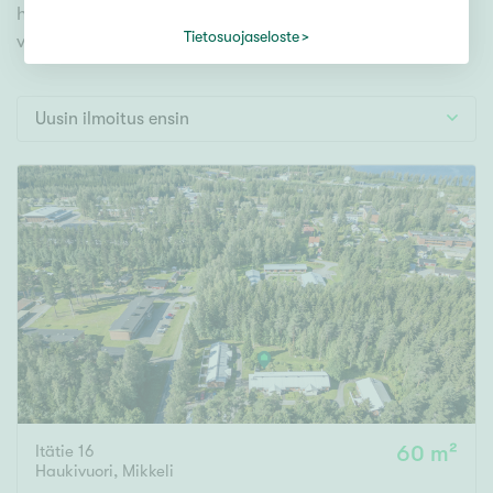
Tontti
hyödynnä kätevää hakutyökalua. Meiltä löydät
Vapaa-ajan asunto
Tietosuojaseloste
varmasti unelmiesi kodin.
Toimitila
Autotalli
Uusin ilmoitus ensin
Muut
Hinta
000
000 €
Pinta-ala
Asuinpinta-ala
Kokonaispinta-ala
Itätie 16
60 m²
m²
Haukivuori
,
Mikkeli