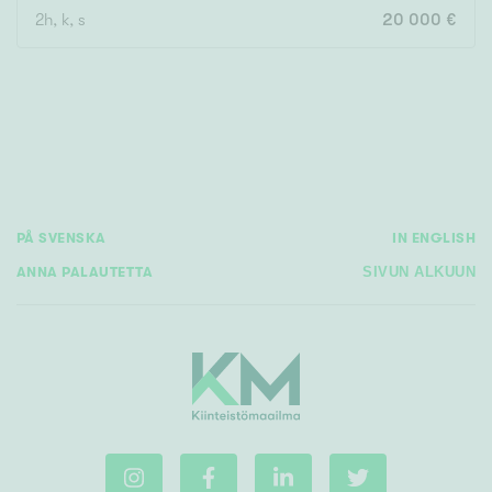
2h, k, s
20 000 €
Rakennusvuosi
Uudiskohteet
PÅ SVENSKA
IN ENGLISH
Vain uudiskohteet
Ei uudiskohteita
ANNA PALAUTETTA
SIVUN ALKUUN
Arvokohteet
Vain arvokohteet
Ei arvokohteita
Kunto
Hyvä