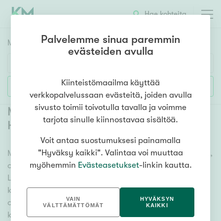
Hae kohteita
Palvelemme sinua paremmin
Myyntikohteet
HAE
evästeiden avulla
Huoneluku
Kiinteistömaailma käyttää
Lisää hakuehtoja
verkkopalvelussaan evästeitä, joiden avulla
1h
2h
3h
4h
5h+
sivusto toimii toivotulla tavalla ja voimme
Myytävät rivitalot ja paritalot
tarjota sinulle kiinnostavaa sisältöä.
Haukivuori
(
1
)
Voit antaa suostumuksesi painamalla
Asuntotyyppi
"Hyväksy kaikki". Valintaa voi muuttaa
Meiltä löydät myytävät rivitalot ja paritalot Haukivuori,
Kerros-/luhtitalo
myöhemmin
Evästeasetukset
-linkin kautta.
olitpa etsimässä suurempaa tai pienempää asuntoa.
Rivitalo/paritalo
Lukuisat asuntovaihtoehdot ja erittäin kattava
Omakoti-/erillistalo
kiinteistönvälittäjien verkosto varmistavat, että meillä
VAIN
HYVÄKSYN
on hyvä paikallinen osaaminen ja tieto. Katso alta
Maa- tai metsätila
VÄLTTÄMÄTTÖMÄT
KAIKKI
kaikki myytävät rivitalot ja paritalot Haukivuori tai