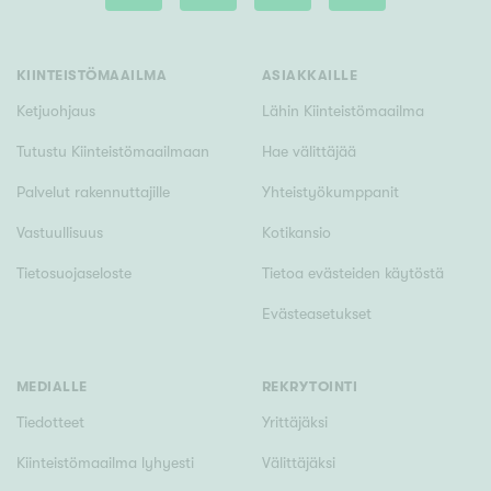
Tyydyttävä
Välttävä
KIINTEISTÖMAAILMA
ASIAKKAILLE
Ominaisuudet
Ketjuohjaus
Lähin Kiinteistömaailma
Hissi
Tutustu Kiinteistömaailmaan
Hae välittäjää
Järvi- tai merinäköala
Palvelut rakennuttajille
Yhteistyökumppanit
Maalämpö
Vastuullisuus
Kotikansio
Oma ranta
Tietosuojaseloste
Tietoa evästeiden käytöstä
Oma sauna
Evästeasetukset
Parveke
Senioriasunto
MEDIALLE
REKRYTOINTI
Tiedotteet
Yrittäjäksi
Kiinteistömaailma lyhyesti
Välittäjäksi