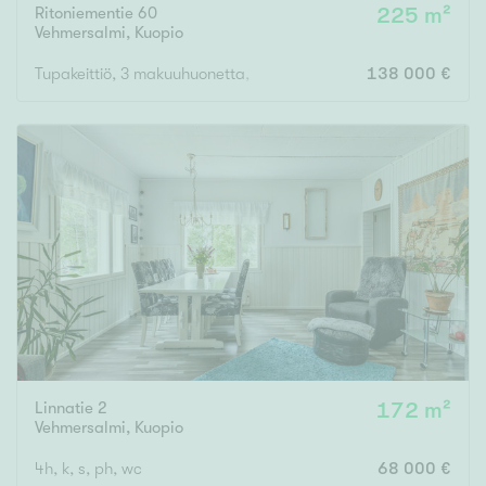
Ritoniementie 60
225 m²
Vehmersalmi
,
Kuopio
Tupakeittiö, 3 makuuhuonetta, sauna, pesuhuone, kodinhoitohuon
138 000 €
Rakennusvuosi
Uudiskohteet
Vain uudiskohteet
Ei uudiskohteita
Arvokohteet
Vain arvokohteet
Ei arvokohteita
Linnatie 2
172 m²
Kunto
Vehmersalmi
,
Kuopio
Hyvä
4h, k, s, ph, wc
68 000 €