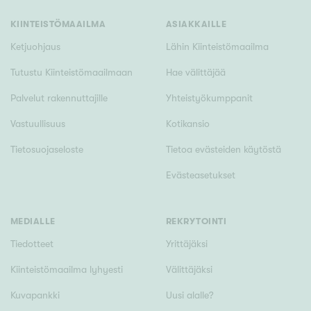
KIINTEISTÖMAAILMA
ASIAKKAILLE
Ketjuohjaus
Lähin Kiinteistömaailma
Tutustu Kiinteistömaailmaan
Hae välittäjää
Palvelut rakennuttajille
Yhteistyökumppanit
Vastuullisuus
Kotikansio
Tietosuojaseloste
Tietoa evästeiden käytöstä
Evästeasetukset
MEDIALLE
REKRYTOINTI
Tiedotteet
Yrittäjäksi
Kiinteistömaailma lyhyesti
Välittäjäksi
Kuvapankki
Uusi alalle?