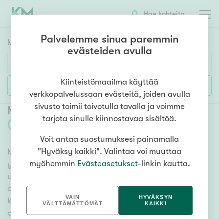
Hae kohteita
Palvelemme sinua paremmin
Myyntikohteet
HAE
evästeiden avulla
Huoneluku
Kiinteistömaailma käyttää
Lisää hakuehtoja
verkkopalvelussaan evästeitä, joiden avulla
1h
2h
3h
4h
5h+
sivusto toimii toivotulla tavalla ja voimme
Myytävät omakotitalot Vehmersalmi
tarjota sinulle kiinnostavaa sisältöä.
(
2
)
Voit antaa suostumuksesi painamalla
Asuntotyyppi
"Hyväksy kaikki". Valintaa voi muuttaa
Meiltä löydät myytävät omakotitalot Vehmersalmi niin
Kerros-/luhtitalo
myöhemmin
Evästeasetukset
-linkin kautta.
yhdessä tasossa olevista vaihtoehdoista isoihin
Rivitalo/paritalo
useamman kerroksen omakotitaloihin. Sadat
Omakoti-/erillistalo
omakotitalokohteet ja erittäin kattava
VAIN
HYVÄKSYN
kiinteistönvälittäjien verkosto varmistavat, että meillä
Maa- tai metsätila
VÄLTTÄMÄTTÖMÄT
KAIKKI
on hyvä paikallinen osaaminen ja tieto, mitä