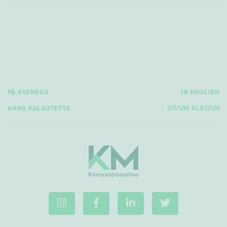
Tyydyttävä
Välttävä
Ominaisuudet
Hissi
Järvi- tai merinäköala
PÅ SVENSKA
IN ENGLISH
Maalämpö
ANNA PALAUTETTA
SIVUN ALKUUN
Oma ranta
Oma sauna
Parveke
Senioriasunto