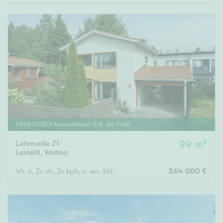
ENSIESITTELY
Keskiviikkona
12
.
8
. klo
14
:
00
Lehmustie 21
99 m²
Leinelä
,
Vantaa
4h, k, 2x vh, 2x kph, s, wc, khh, p, terassi, var
364 000 €