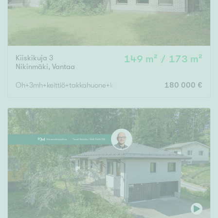
Kiiskikuja 3
149 m² / 173 m²
Nikinmäki
,
Vantaa
Oh+3mh+keittiö+takkahuone+kaksi kylpyhuonetta ja sauna+erill
180 000 €