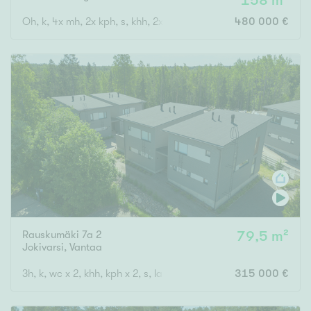
158 m²
Oh, k, 4x mh, 2x kph, s, khh, 2x vh, terassi
480 000 €
Rauskumäki 7a 2
79,5 m²
Jokivarsi
,
Vantaa
3h, k, wc x 2, khh, kph x 2, s, lasitettu parveke, lasitettu terassi,
315 000 €