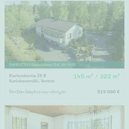
Tyydyttävä
Välttävä
Ominaisuudet
Hissi
Järvi- tai merinäköala
Maalämpö
ENSIESITTELY
Keskiviikkona
12
.
8
. klo
14
:
30
Oma ranta
Oma sauna
Kiertomäentie 28 B
145 m² / 322 m²
Kuninkaanmäki
,
Vantaa
Parveke
5h+2xk+3xkph+s+wc+vh+työh+khh+2xvarastoh.+autotalli
519 000 €
Senioriasunto