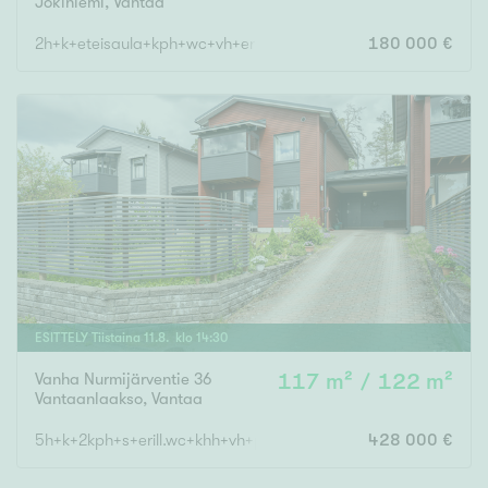
Jokiniemi
,
Vantaa
2h+k+eteisaula+kph+wc+vh+eristämätön ullakko+kellari+pihava
180 000 €
Rakennusvuosi
Uudiskohteet
Vain uudiskohteet
Ei uudiskohteita
Arvokohteet
ESITTELY
Tiistaina
11
.
8
. klo
14
:
30
Vain arvokohteet
Ei arvokohteita
Vanha Nurmijärventie 36
117 m² / 122 m²
Vantaanlaakso
,
Vantaa
Kunto
5h+k+2kph+s+erill.wc+khh+vh+p+2 terassia+varasto
428 000 €
Hyvä