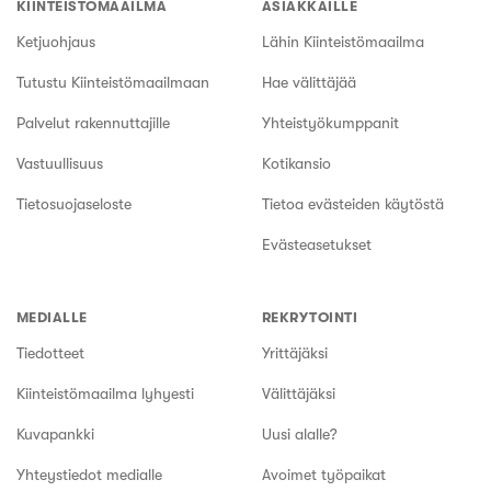
KIINTEISTÖMAAILMA
ASIAKKAILLE
Ketjuohjaus
Lähin Kiinteistömaailma
Tutustu Kiinteistömaailmaan
Hae välittäjää
Palvelut rakennuttajille
Yhteistyökumppanit
Vastuullisuus
Kotikansio
Tietosuojaseloste
Tietoa evästeiden käytöstä
Evästeasetukset
MEDIALLE
REKRYTOINTI
Tiedotteet
Yrittäjäksi
Kiinteistömaailma lyhyesti
Välittäjäksi
Kuvapankki
Uusi alalle?
Yhteystiedot medialle
Avoimet työpaikat