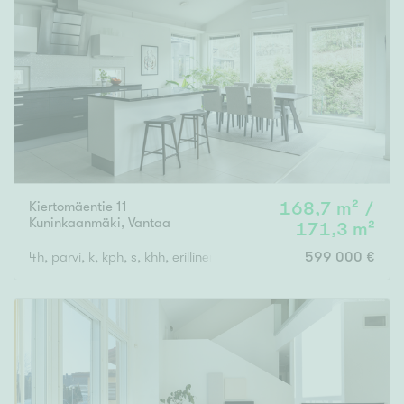
Kiertomäentie 11
168,7 m² /
Kuninkaanmäki
,
Vantaa
171,3 m²
4h, parvi, k, kph, s, khh, erillinen wc x 2
599 000 €