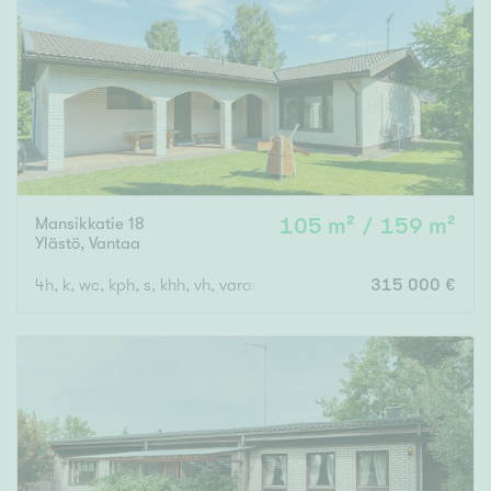
Mansikkatie 18
105 m² / 159 m²
Ylästö
,
Vantaa
4h, k, wc, kph, s, khh, vh, varasto, autotalli
315 000 €