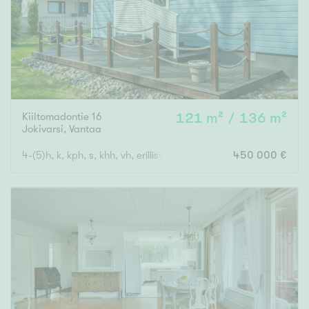
Kiiltomadontie 16
121 m² / 136 m²
Jokivarsi
,
Vantaa
4-(5)h, k, kph, s, khh, vh, erilliswc, terassi
450 000 €