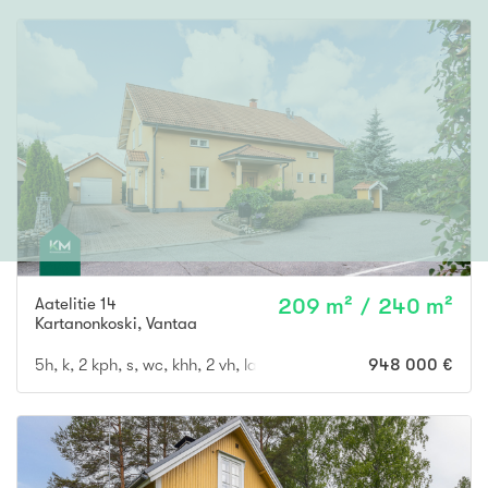
Aatelitie 14
209 m² / 240 m²
Kartanonkoski
,
Vantaa
5h, k, 2 kph, s, wc, khh, 2 vh, lasitettu terassi, parveke, autotal
948 000 €