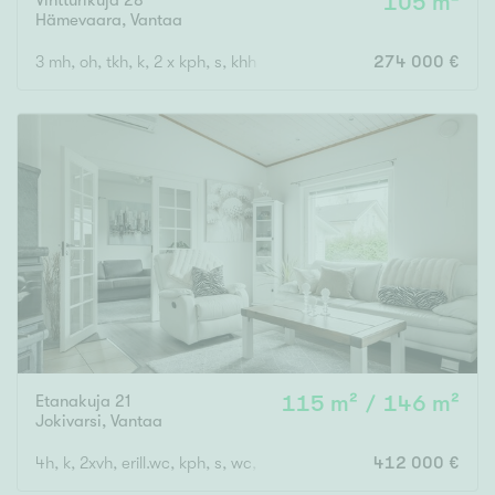
105 m²
Hämevaara
,
Vantaa
3 mh, oh, tkh, k, 2 x kph, s, khh
274 000 €
Etanakuja 21
115 m² / 146 m²
Jokivarsi
,
Vantaa
4h, k, 2xvh, erill.wc, kph, s, wc, khh, var., ulkovar.
412 000 €