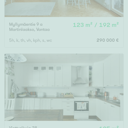
Myllymäentie 9 a
123 m² / 192 m²
Martinlaakso
,
Vantaa
5h, k, th, vh, kph, s, wc
290 000 €
Vintturikuja 28