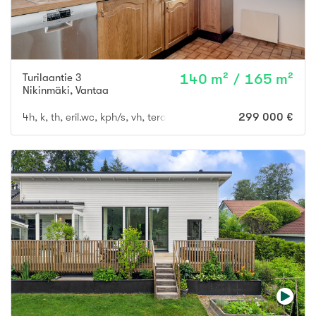
Turilaantie 3
140 m² / 165 m²
Nikinmäki
,
Vantaa
4h, k, th, eril.wc, kph/s, vh, terassi, läm.varasto, autokatos
299 000 €