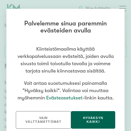
Hae kohteita
Palvelemme sinua paremmin
Myyntikohteet
HAE
evästeiden avulla
Huoneluku
Kiinteistömaailma käyttää
Lisää hakuehtoja
verkkopalvelussaan evästeitä, joiden avulla
1h
2h
3h
4h
5h+
sivusto toimii toivotulla tavalla ja voimme
Myytävät omakotitalot Vantaa
(
49
)
tarjota sinulle kiinnostavaa sisältöä.
Meiltä löydät myytävät omakotitalot Vantaa niin
Voit antaa suostumuksesi painamalla
Asuntotyyppi
yhdessä tasossa olevista vaihtoehdoista isoihin
"Hyväksy kaikki". Valintaa voi muuttaa
Kerros-/luhtitalo
useamman kerroksen omakotitaloihin. Sadat
myöhemmin
Evästeasetukset
-linkin kautta.
Rivitalo/paritalo
omakotitalokohteet ja erittäin kattava
kiinteistönvälittäjien verkosto varmistavat, että meillä
Omakoti-/erillistalo
VAIN
HYVÄKSYN
on hyvä paikallinen osaaminen ja tieto, mitä
Maa- tai metsätila
VÄLTTÄMÄTTÖMÄT
KAIKKI
omakotitalossa asuminen tarkoittaa. Katso alta kaikki