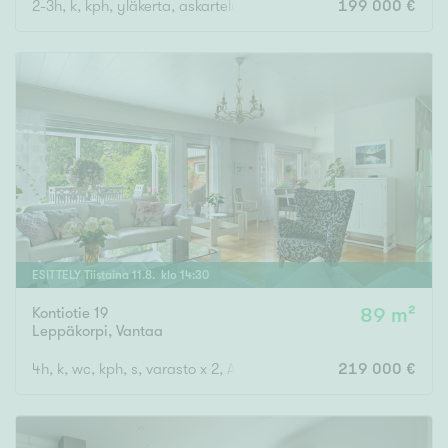
2-3h, k, kph, yläkerta, askarteluhuone, autotalli
199 000 €
ESITTELY
Tiistaina
11
.
8
. klo
14
:
30
Kontiotie 19
89 m²
Leppäkorpi
,
Vantaa
4h, k, wc, kph, s, varasto x 2, AT
219 000 €