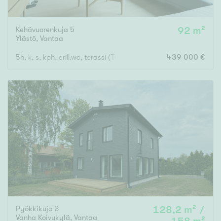
Kehävuorenkuja 5
92 m²
Ylästö
,
Vantaa
5h, k, s, kph, erill.wc, terassi (TONTTIOSUUS LUNASTETTU!)
439 000 €
Pyökkikuja 3
128,2 m² /
Vanha Koivukylä
,
Vantaa