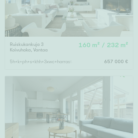
Ruiskukankuja 3
160 m² / 232 m²
Koivuhaka
,
Vantaa
5h+k+ph+s+khh+3xwc+harrastetila+autokatos
657 000 €