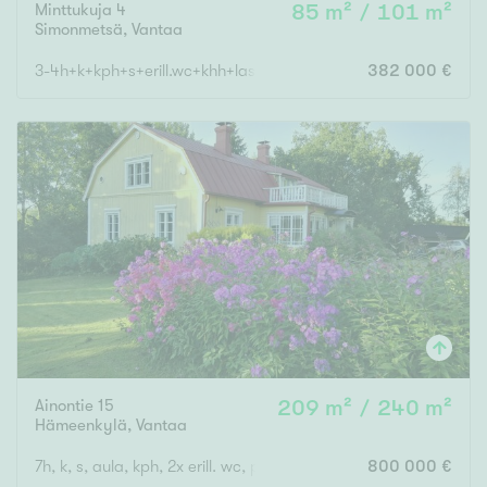
Minttukuja 4
85 m² / 101 m²
Simonmetsä
,
Vantaa
3-4h+k+kph+s+erill.wc+khh+lasitettu terassi+autokatos
382 000 €
Ainontie 15
209 m² / 240 m²
Hämeenkylä
,
Vantaa
7h, k, s, aula, kph, 2x erill. wc, parveke, lasikuisti
800 000 €