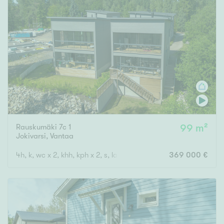
Rauskumäki 7c 1
99 m²
Jokivarsi
,
Vantaa
4h, k, wc x 2, khh, kph x 2, s, lasitettu parveke, lasitettu terassi,
369 000 €