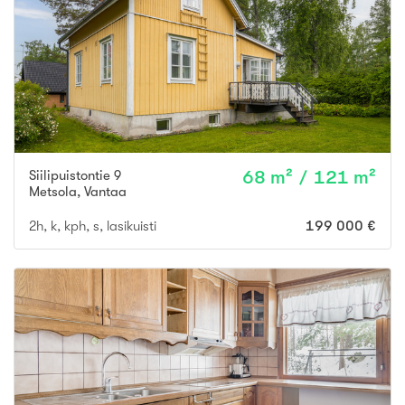
Siilipuistontie 9
68 m² / 121 m²
Metsola
,
Vantaa
2h, k, kph, s, lasikuisti
199 000 €