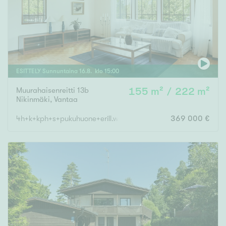
ESITTELY
Sunnuntaina
16
.
8
. klo
15
:
00
Muurahaisenreitti 13b
155 m² / 222 m²
Nikinmäki
,
Vantaa
4h+k+kph+s+pukuhuone+erill.wc+takkah+vh+khh+autotalli
369 000 €