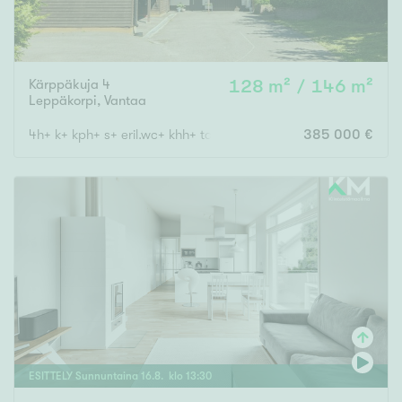
Kärppäkuja 4
128 m² / 146 m²
Leppäkorpi
,
Vantaa
4h+ k+ kph+ s+ eril.wc+ khh+ takkah.+ ask.h./th+ vh+ autokatos
385 000 €
ESITTELY
Sunnuntaina
16
.
8
. klo
13
:
30