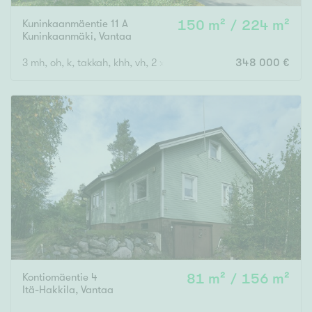
Kuninkaanmäentie 11 A
150 m² / 224 m²
Kuninkaanmäki
,
Vantaa
3 mh, oh, k, takkah, khh, vh, 2 x eril. wc, s, kph, autotalli
348 000 €
Kontiomäentie 4
81 m² / 156 m²
Itä-Hakkila
,
Vantaa