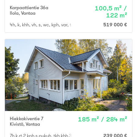
Karpaattientie 36a
100,5 m² /
Ilola
,
Vantaa
122 m²
4h, k, khh, vh, s, wc, kph, var, terassi
519 000 €
Hiekkakiventie 7
185 m² / 284 m²
Kivistö
,
Vantaa
7h,k,rt,2 kph,s,pukuh, tkh,khh,3 eril.wc:tä,vth
239 000 €