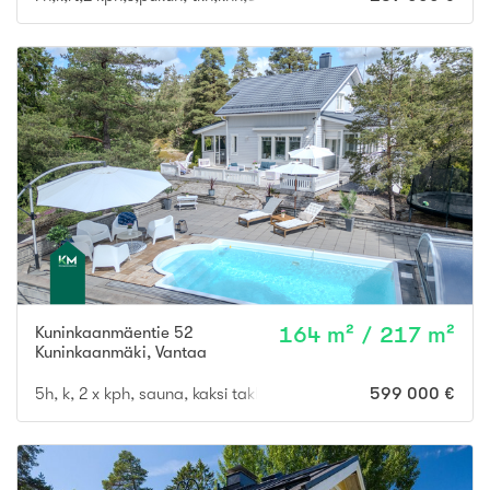
Kuninkaanmäentie 52
164 m² / 217 m²
Kuninkaanmäki
,
Vantaa
5h, k, 2 x kph, sauna, kaksi takkaa, khh, erillinen wc, autokato
599 000 €