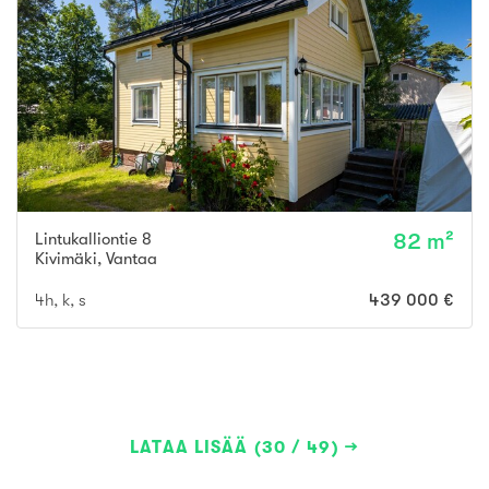
Lintukalliontie 8
82 m²
Kivimäki
,
Vantaa
4h, k, s
439 000 €
LATAA LISÄÄ (30 / 49)