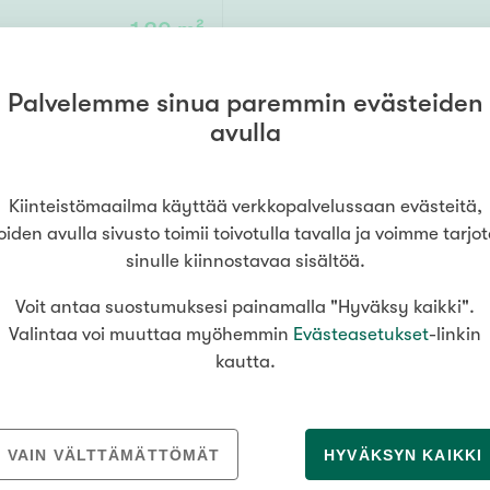
Senioriasuminen
jen hinnat
Valitse kiinteistönvälittäjä
oimitila
120 m²
alaidun
S
stönvälitys alueellasi
Arviointipalvelu
utotalli
keli
Mänttä
Salo
Savonlinna
Seinäj
Muut
Palvelemme sinua paremmin evästeiden
s,2vh,tekninen tila
19 000 €
Siilinjärvi
Sotkamo
Söde
avulla
kia
Nummela
Kiinteistömaailma käyttää verkkopalvelussaan evästeitä,
000
000 €
oiden avulla sivusto toimii toivotulla tavalla ja voimme tarjo
sinulle kiinnostavaa sisältöä.
Asuinpinta-ala
Voit antaa suostumuksesi painamalla "Hyväksy kaikki".
Valintaa voi muuttaa myöhemmin
Evästeasetukset
-linkin
m²
kautta.
VAIN VÄLTTÄMÄTTÖMÄT
HYVÄKSYN KAIKKI
MEDIALLE
REKRYTOINTI