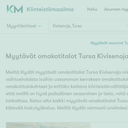
Haku
Asunnon myy
Myyntikohteet
Valitse lähin myymäläpaikkakunta
Myytävät asunnot Tu
Asun
Huoneluku
Myytävät omakotitalot Tursa Kivisenoj
E
K
Kiint
Tarj
Espoo
Ka
Meiltä löydät myytävät omakotitalot Tursa Kivisenoja ni
Ka
Asuntotyyppi
Ki
vaihtoehdoista isoihin useamman kerroksen omakotitaloi
Kiint
Ko
H
omakotitalokohteet ja erittäin kattava kiinteistönvälittäj
R
Digi
että meillä on hyvä paikallinen osaaminen ja tieto, mit
Hamina
Helsinki
Hyvinkää
Avoi
tarkoittaa. Katso alta kaikki myytävät omakotitalot Tur
L
Hämeenlinna
kätevää hakutyökalua. Meiltä löydät varmasti unelmiesi
Lah
T
Lev
I
Päätök