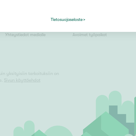
Tiedotteet
Yrittäjäksi
Kiinteistömaailma lyhyesti
Välittäjäksi
Tietosuojaseloste
Kuvapankki
Uusi alalle?
Vain uudiskohteet
Yhteystiedot medialle
Avoimet työpaikat
Vain arvokohteet
n yksityisiin tarkoituksiin on
a.
Sivun käyttöehdot
Hyvä
Tyydyttävä
Välttävä
issi