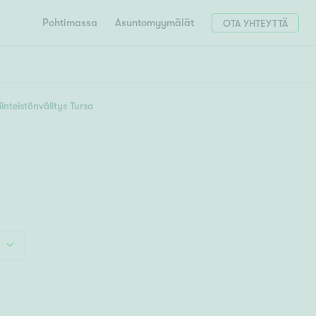
Pohtimassa
Asuntomyymälät
OTA YHTEYTTÄ
HAE
Hae postinumerosi perusteella
iinteistönvälitys Tursa
unnon ostajille
4h
5h+
 liittyvät
T
Tahko
Tampere
Tornio
Turku
totoimeksianto
Tuusula
V
 meidät
Vaasa
Valkeakoski
Vantaa
tys alueellasi
Varkaus
Y
vaniemi