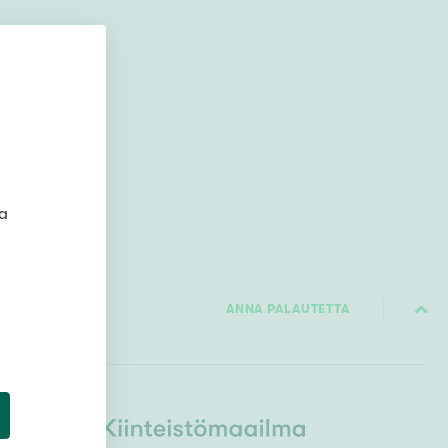
Ylivieska
Ylöjärvi
oki
rkulla
ta
Kokonaispinta-ala
ANNA PALAUTETTA