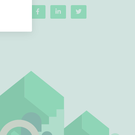
Ei uudiskohteita
Ei arvokohteita