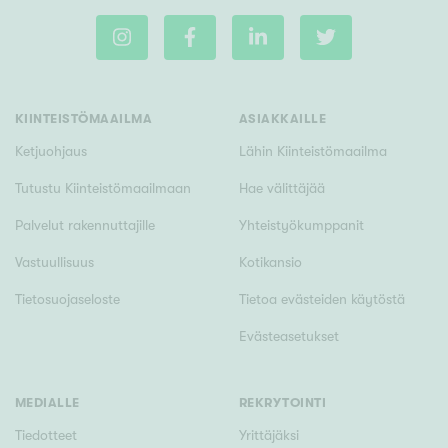
Tyydyttävä
Välttävä
Ominaisuudet
KIINTEISTÖMAAILMA
ASIAKKAILLE
Hissi
Ketjuohjaus
Lähin Kiinteistömaailma
Järvi- tai merinäköala
Tutustu Kiinteistömaailmaan
Hae välittäjää
Maalämpö
Palvelut rakennuttajille
Yhteistyökumppanit
Oma ranta
Oma sauna
Vastuullisuus
Kotikansio
Parveke
Tietosuojaseloste
Tietoa evästeiden käytöstä
Senioriasunto
Evästeasetukset
MEDIALLE
REKRYTOINTI
Tiedotteet
Yrittäjäksi