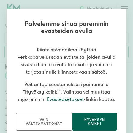
Hae kohteita
Palvelemme sinua paremmin
Myyntikohteet
HAE
evästeiden avulla
Huoneluku
Kiinteistömaailma käyttää
Lisää hakuehtoja
verkkopalvelussaan evästeitä, joiden avulla
1h
2h
3h
4h
5h+
sivusto toimii toivotulla tavalla ja voimme
Myytävät omakotitalot Tuovilanlahti
tarjota sinulle kiinnostavaa sisältöä.
(
1
)
Voit antaa suostumuksesi painamalla
Asuntotyyppi
"Hyväksy kaikki". Valintaa voi muuttaa
Meiltä löydät myytävät omakotitalot Tuovilanlahti niin
Kerros-/luhtitalo
myöhemmin
Evästeasetukset
-linkin kautta.
yhdessä tasossa olevista vaihtoehdoista isoihin
Rivitalo/paritalo
useamman kerroksen omakotitaloihin. Sadat
Omakoti-/erillistalo
omakotitalokohteet ja erittäin kattava
VAIN
HYVÄKSYN
kiinteistönvälittäjien verkosto varmistavat, että meillä
Maa- tai metsätila
VÄLTTÄMÄTTÖMÄT
KAIKKI
on hyvä paikallinen osaaminen ja tieto, mitä