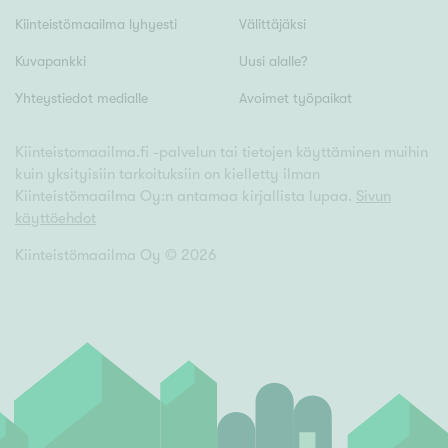
Kiinteistömaailma lyhyesti
Välittäjäksi
Kuvapankki
Uusi alalle?
Yhteystiedot medialle
Avoimet työpaikat
Kiinteistomaailma.fi -palvelun tai tietojen käyttäminen muihin
kuin yksityisiin tarkoituksiin on kielletty ilman
Kiinteistömaailma Oy:n antamaa kirjallista lupaa.
Sivun
käyttöehdot
Kiinteistömaailma Oy ©
2026