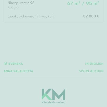
Niranpurontie 92
67 m² / 95 m²
Kuopio
tupak, olohuone, mh, wc, kph, s, ph/khh
39 000 €
Rakennusvuosi
Uudiskohteet
Vain uudiskohteet
Ei uudiskohteita
PÅ SVENSKA
IN ENGLISH
Arvokohteet
ANNA PALAUTETTA
SIVUN ALKUUN
Vain arvokohteet
Ei arvokohteita
Kunto
Hyvä