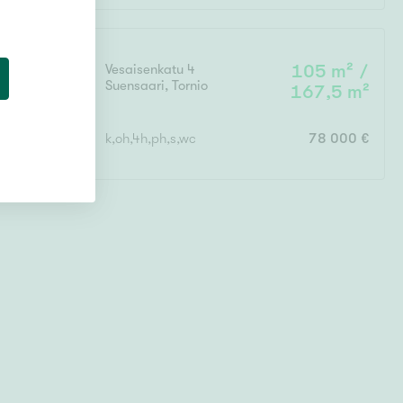
Vesaisenkatu 4
105 m² /
Suensaari
,
Tornio
167,5 m²
k,oh,4h,ph,s,wc
78 000 €