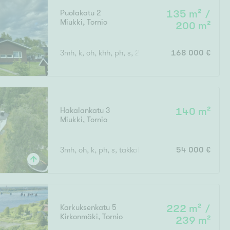
Ylivieska
Ylöjärvi
Puolakatu 2
135 m² /
Miukki
,
Tornio
200 m²
oki
3mh, k, oh, khh, ph, s, 2vh, wc, takkah.
168 000 €
rkulla
Hakalankatu 3
140 m²
Miukki
,
Tornio
Kokonaispinta-ala
3mh, oh, k, ph, s, takkah., aula, apuk.
54 000 €
Karkuksenkatu 5
222 m² /
Kirkonmäki
,
Tornio
239 m²