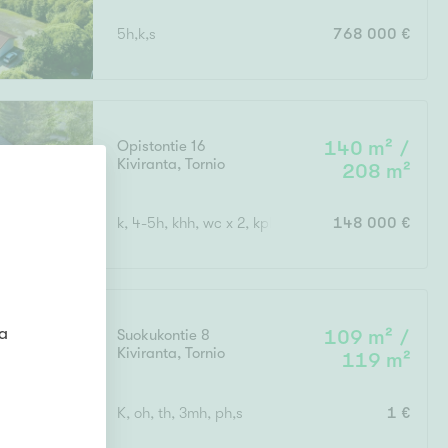
5h,k,s
768 000 €
Ei uudiskohteita
Opistontie 16
140 m² /
Kiviranta
,
Tornio
208 m²
Ei arvokohteita
k, 4-5h, khh, wc x 2, kph, s, takkahuone
148 000 €
ta
Suokukontie 8
109 m² /
Kiviranta
,
Tornio
119 m²
K, oh, th, 3mh, ph,s
1 €