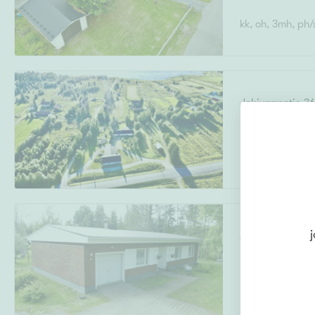
kk, oh, 3mh, ph/
Uudiskohteet
Jokivarrentie 3
Korpikylä
,
Torni
Arvokohteet
k,oh,4mh,khh,ph
Kunto
j
Annankuja 11
Kalliopudas
,
To
5h,k,khh,vaateh
Ominaisuudet
H