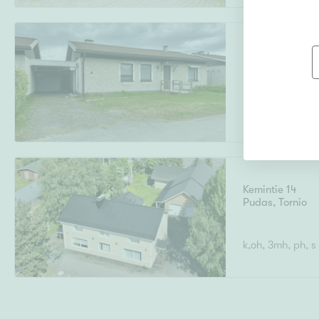
Isopalontie 30
Kiviranta
,
Torni
4h,k,ph,s,wc, te
Kemintie 14
Pudas
,
Tornio
k,oh, 3mh, ph, s