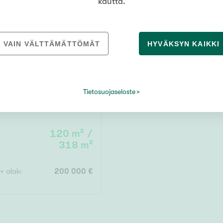
kautta.
Järvi- tai merinäköala
Maalämpö
Oma ranta
95 m²
VAIN VÄLTTÄMÄTTÖMÄT
HYVÄKSYN KAIKKI
o
Oma sauna
Parveke
rassi
74 000 €
Senioriasunto
Tietosuojaseloste
120 m² /
318 m²
 + alakerta 5h
200 000 €