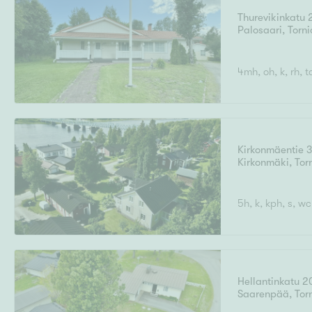
Ilmajoki
Ivalo
Asunto
M
T
Thurevikinkatu 
Palosaari
,
Torni
Kiintei
A
Mik
J
4mh, oh, k, rh, t
Joensuu
Jyväskylä
Järvenpää
N
No
Hinta
Kirkonmäentie 
Kirkonmäki
,
Tor
Pinta-ala
5h, k, kph, s, wc
Hellantinkatu 2
Saarenpää
,
Tor
Rakennusvuosi