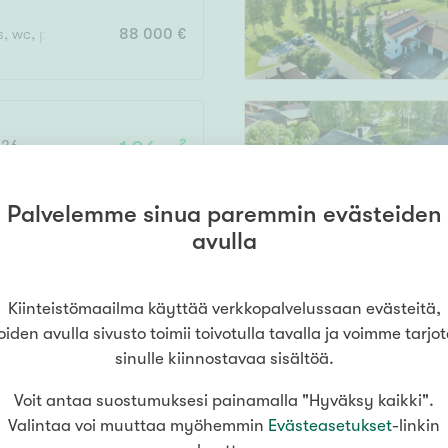
s, wc, pannuh,
88 000 €
Vain uudiskohteet
626
136 m²
o
Vain arvokohteet
Palvelemme sinua paremmin evästeiden
,s
120 000 €
avulla
Hyvä
Tyydyttävä
Kiinteistömaailma käyttää verkkopalvelussaan evästeitä,
Välttävä
oiden avulla sivusto toimii toivotulla tavalla ja voimme tarjo
162 m²
rnio
sinulle kiinnostavaa sisältöä.
Voit antaa suostumuksesi painamalla "Hyväksy kaikki".
uone,wc,ph,s
120 000 €
issi
Valintaa voi muuttaa myöhemmin
Evästeasetukset
-linkin