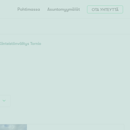
Pohtimassa
Asuntomyymälät
OTA YHTEYTTÄ
HAE
Hae postinumerosi perusteella
Kiinteistönvälitys Tornio
unnon ostajille
4h
5h+
 liittyvät
T
Tahko
Tampere
Tornio
Turku
totoimeksianto
Tuusula
V
 meidät
Vaasa
Valkeakoski
Vantaa
tys alueellasi
Varkaus
Y
vaniemi