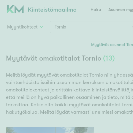
Haku
Asunnon myy
Myyntikohteet
Valitse lähin myymäläpaikkakunta
Myytävät asunnot Tor
Asun
Huoneluku
Myytävät omakotitalot Tornio
(
13
)
E
K
Kiint
Tarj
Espoo
Ka
Meiltä löydät myytävät omakotitalot Tornio niin yhdessä
Ka
Asuntotyyppi
Ki
vaihtoehdoista isoihin useamman kerroksen omakotitaloi
Kiint
Ko
H
omakotitalokohteet ja erittäin kattava kiinteistönvälittäj
R
Digi
että meillä on hyvä paikallinen osaaminen ja tieto, mit
Hamina
Helsinki
Hyvinkää
Avoi
tarkoittaa. Katso alta kaikki myytävät omakotitalot Tor
L
Hämeenlinna
hakutyökalua. Meiltä löydät varmasti unelmiesi omakoti
Lah
T
Lev
I
Päätök