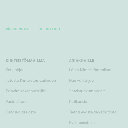
PÅ SVENSKA
IN ENGLISH
KIINTEISTÖMAAILMA
ASIAKKAILLE
Ketjuohjaus
Lähin Kiinteistömaailma
Tutustu Kiinteistömaailmaan
Hae välittäjää
Palvelut rakennuttajille
Yhteistyökumppanit
Vastuullisuus
Kotikansio
Tietosuojaseloste
Tietoa evästeiden käytöstä
Evästeasetukset