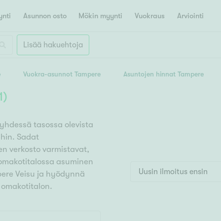
nti
Asunnon osto
Mökin myynti
Vuokraus
Arviointi
Lisää hakuehtoja
Päätöksenteon tueksi
e
Vuokra-asunnot Tampere
Asuntojen hinnat Tampere
Asunnon arviointi
non hinta-arvio
Myytävät asunnot
Digikotikäynti
Palvelut as
1h
2h
3h
1
)
Asunnon ostoon ja myyntiin
O
eistömaailman
24h asuntovahti
Palvelut asunnon myyjälle
Kotihaku
käytännöt
ouskauppa
jaani
Kalajoki
Kangasala
Orivesi
Oulu
Asunnon vaihto
 yhdessä tasossa olevista
Hae asuntolainaa
Asunnon os
uniainen
Kempele
Kerava
Kerros-/luhtitalo
rkkonummi
Klaukkala
Kokkola
hin. Sadat
eistömaailman
Palveluhinnasto
Asunto perintönä
tka
Kouvola
Kuopio
Kurikka
P
ien verkosto varmistavat,
ivitalo/paritalo
kauppa
Asuntojen hintakehitys
ä omakotitalossa asuminen
Päätöksenteon tueksi
Täältä löydät
Pietarsaari
Porvoo
Omakoti-/erillistalo
Uusin ilmoitus ensin
met ostotoimeksiannot
mpere Veisu ja hyödynnä
Asuntolaina
Maa- tai metsätila
Ensiasunnon osto
Kiinteistönväli
 omakotitalon.
Asuntosijoittaminen
ti
Lappeenranta
Lempäälä
R
ontti
Asunnon vaihto
i
Lohja
Ensiasunnon osto
senteon tueksi
Raasepori
Riihimäki
Ro
Vapaa-ajan asunto
Asuntosijoitus