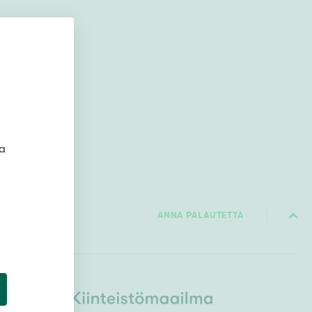
Ylivieska
Ylöjärvi
oki
rkulla
ta
Kokonaispinta-ala
ANNA PALAUTETTA