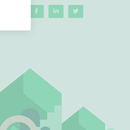
Ei uudiskohteita
Ei arvokohteita