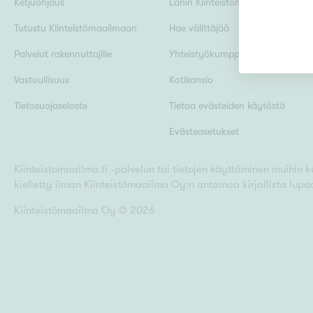
Ketjuohjaus
Lähin Kiinteistömaailma
Tutustu Kiinteistömaailmaan
Hae välittäjää
Uudiskohteet
Palvelut rakennuttajille
Yhteistyökumppanit
Vastuullisuus
Kotikansio
Tietosuojaseloste
Tietoa evästeiden käytöstä
Arvokohteet
Evästeasetukset
Kiinteistomaailma.fi -palvelun tai tietojen käyttäminen muihin kui
Kunto
kielletty ilman Kiinteistömaailma Oy:n antamaa kirjallista lupa
Kiinteistömaailma Oy ©
2026
Ominaisuudet
H