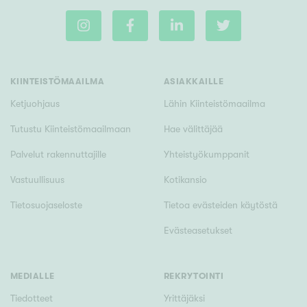
Tyydyttävä
Välttävä
Ominaisuudet
KIINTEISTÖMAAILMA
ASIAKKAILLE
Hissi
Ketjuohjaus
Lähin Kiinteistömaailma
Järvi- tai merinäköala
Tutustu Kiinteistömaailmaan
Hae välittäjää
Maalämpö
Palvelut rakennuttajille
Yhteistyökumppanit
Oma ranta
Oma sauna
Vastuullisuus
Kotikansio
Parveke
Tietosuojaseloste
Tietoa evästeiden käytöstä
Senioriasunto
Evästeasetukset
MEDIALLE
REKRYTOINTI
Tiedotteet
Yrittäjäksi