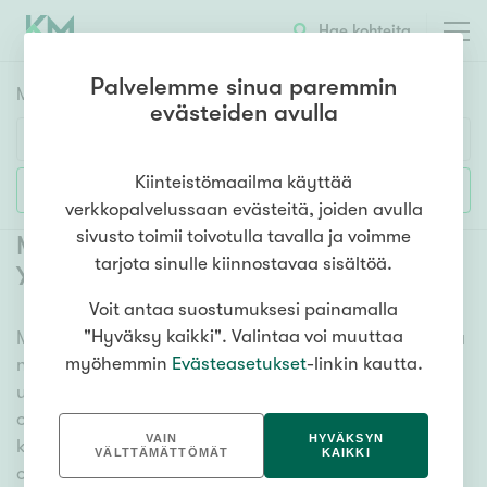
Hae kohteita
Palvelemme sinua paremmin
Myyntikohteet
HAE
evästeiden avulla
Huoneluku
Kiinteistömaailma käyttää
Lisää hakuehtoja
verkkopalvelussaan evästeitä, joiden avulla
1h
2h
3h
4h
5h+
sivusto toimii toivotulla tavalla ja voimme
Myytävät omakotitalot Rovaniemi
tarjota sinulle kiinnostavaa sisältöä.
Ylikylä
(
1
)
Voit antaa suostumuksesi painamalla
Asuntotyyppi
"Hyväksy kaikki". Valintaa voi muuttaa
Meiltä löydät myytävät omakotitalot Rovaniemi Ylikylä
Kerros-/luhtitalo
myöhemmin
Evästeasetukset
-linkin kautta.
niin yhdessä tasossa olevista vaihtoehdoista isoihin
Rivitalo/paritalo
useamman kerroksen omakotitaloihin. Sadat
Omakoti-/erillistalo
omakotitalokohteet ja erittäin kattava
VAIN
HYVÄKSYN
kiinteistönvälittäjien verkosto varmistavat, että meillä
Maa- tai metsätila
VÄLTTÄMÄTTÖMÄT
KAIKKI
on hyvä paikallinen osaaminen ja tieto, mitä