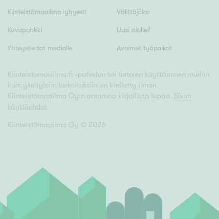
Kiinteistömaailma lyhyesti
Välittäjäksi
Kuvapankki
Uusi alalle?
Yhteystiedot medialle
Avoimet työpaikat
Kiinteistomaailma.fi -palvelun tai tietojen käyttäminen muihin
kuin yksityisiin tarkoituksiin on kielletty ilman
Kiinteistömaailma Oy:n antamaa kirjallista lupaa.
Sivun
käyttöehdot
Kiinteistömaailma Oy ©
2026