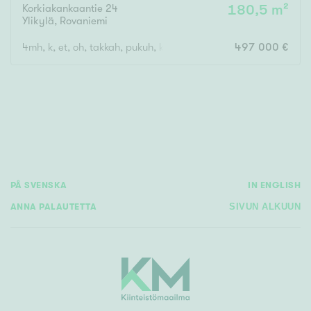
Korkiakankaantie 24
180,5 m²
Ylikylä
,
Rovaniemi
4mh, k, et, oh, takkah, pukuh, khh, kph, s, 3x erill. wc, 3x vh, 2x
497 000 €
Rakennusvuosi
Uudiskohteet
Vain uudiskohteet
Ei uudiskohteita
PÅ SVENSKA
IN ENGLISH
Arvokohteet
ANNA PALAUTETTA
SIVUN ALKUUN
Vain arvokohteet
Ei arvokohteita
Kunto
Hyvä