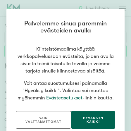
Hae kohteita
Palvelemme sinua paremmin
Myyntikohteet
HAE
evästeiden avulla
Huoneluku
Kiinteistömaailma käyttää
Lisää hakuehtoja
verkkopalvelussaan evästeitä, joiden avulla
1h
2h
3h
4h
5h+
sivusto toimii toivotulla tavalla ja voimme
Myytävät omakotitalot Reijola
(
1
)
tarjota sinulle kiinnostavaa sisältöä.
Meiltä löydät myytävät omakotitalot Reijola niin
Voit antaa suostumuksesi painamalla
Asuntotyyppi
yhdessä tasossa olevista vaihtoehdoista isoihin
"Hyväksy kaikki". Valintaa voi muuttaa
Kerros-/luhtitalo
useamman kerroksen omakotitaloihin. Sadat
myöhemmin
Evästeasetukset
-linkin kautta.
Rivitalo/paritalo
omakotitalokohteet ja erittäin kattava
kiinteistönvälittäjien verkosto varmistavat, että meillä
Omakoti-/erillistalo
VAIN
HYVÄKSYN
on hyvä paikallinen osaaminen ja tieto, mitä
Maa- tai metsätila
VÄLTTÄMÄTTÖMÄT
KAIKKI
omakotitalossa asuminen tarkoittaa. Katso alta kaikki