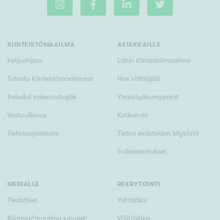
Tyydyttävä
Välttävä
KIINTEISTÖMAAILMA
ASIAKKAILLE
Ominaisuudet
Ketjuohjaus
Lähin Kiinteistömaailma
Hissi
Tutustu Kiinteistömaailmaan
Hae välittäjää
Järvi- tai merinäköala
Maalämpö
Palvelut rakennuttajille
Yhteistyökumppanit
Oma ranta
Vastuullisuus
Kotikansio
Oma sauna
Tietosuojaseloste
Tietoa evästeiden käytöstä
Parveke
Evästeasetukset
Senioriasunto
MEDIALLE
REKRYTOINTI
Tiedotteet
Yrittäjäksi
Kiinteistömaailma lyhyesti
Välittäjäksi