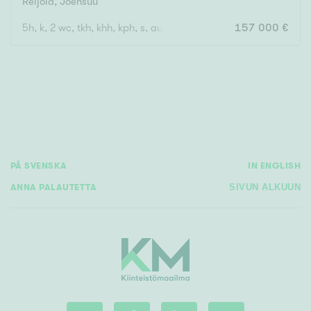
Reijola
,
Joensuu
5h, k, 2 wc, tkh, khh, kph, s, autokatos kahdelle autolle
157 000 €
Rakennusvuosi
Uudiskohteet
Vain uudiskohteet
Ei uudiskohteita
PÅ SVENSKA
IN ENGLISH
ANNA PALAUTETTA
SIVUN ALKUUN
Arvokohteet
Vain arvokohteet
Ei arvokohteita
Kunto
Hyvä