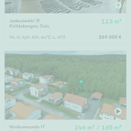
Juoksulenkki 31
113 m²
Kivikkokangas
,
Oulu
4h, kt, kph, khh, wc*2, s, vh*2
269 000 €
Hirvikummuntie 17
146 m² / 165 m²