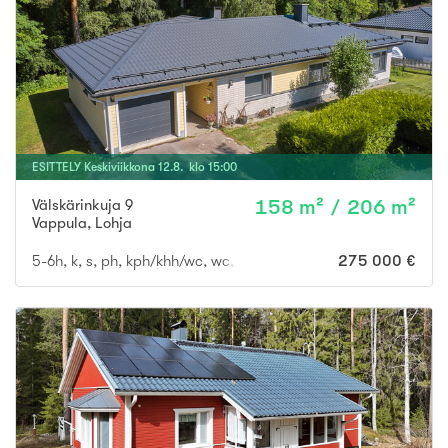
ESITTELY
Keskiviikkona
12
.
8
. klo
15
:
00
Välskärinkuja 9
158 m² / 206 m²
Vappula
,
Lohja
5-6h, k, s, ph, kph/khh/wc, wc, at., var.
275 000 €