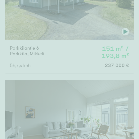
Parkkilantie 6
151 m² /
Parkkila
,
Mikkeli
193,8 m²
5h,k,s khh
237 000 €