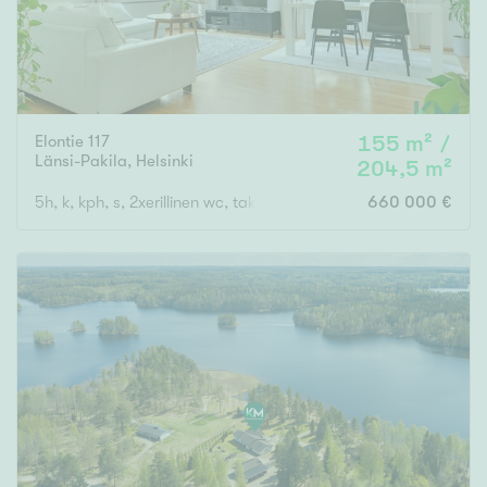
Elontie 117
155 m² /
Länsi-Pakila
,
Helsinki
204,5 m²
5h, k, kph, s, 2xerillinen wc, takkahuone, askartelutila ja pukuhu
660 000 €