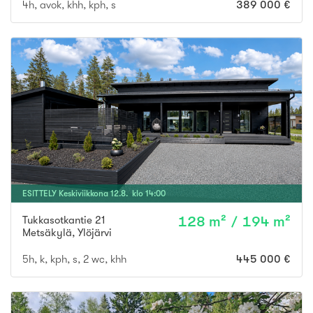
4h, avok, khh, kph, s
389 000 €
ESITTELY
Keskiviikkona
12
.
8
. klo
14
:
00
Tukkasotkantie 21
128 m² / 194 m²
Metsäkylä
,
Ylöjärvi
5h, k, kph, s, 2 wc, khh
445 000 €