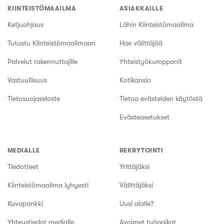
KIINTEISTÖMAAILMA
ASIAKKAILLE
Ketjuohjaus
Lähin Kiinteistömaailma
Tutustu Kiinteistömaailmaan
Hae välittäjää
Palvelut rakennuttajille
Yhteistyökumppanit
Vastuullisuus
Kotikansio
Tietosuojaseloste
Tietoa evästeiden käytöstä
Evästeasetukset
MEDIALLE
REKRYTOINTI
Tiedotteet
Yrittäjäksi
Kiinteistömaailma lyhyesti
Välittäjäksi
Kuvapankki
Uusi alalle?
Yhteystiedot medialle
Avoimet työpaikat