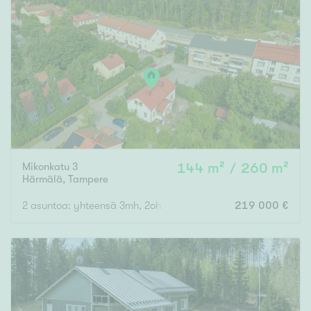
Mikonkatu 3
144 m² / 260 m²
Härmälä
,
Tampere
2 asuntoa: yhteensä 3mh, 2oh, 2k, 3wc, ph, s, varastoja, ullakoit
219 000 €