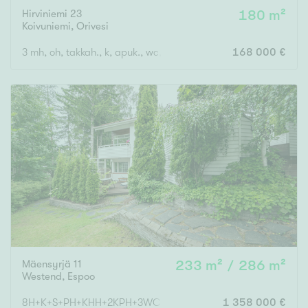
Hirviniemi 23
180 m²
Koivuniemi
,
Orivesi
3 mh, oh, takkah., k, apuk., wc, kph, s, eteinen x 2, kuisti
168 000 €
Mäensyrjä 11
233 m² / 286 m²
Westend
,
Espoo
8H+K+S+PH+KHH+2KPH+3WC+AUTOTALLI+VAR
1 358 000 €