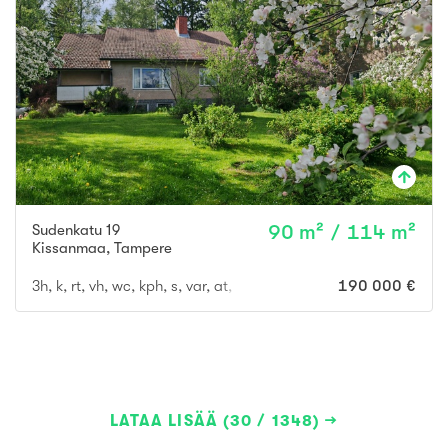
Sudenkatu 19
90 m² / 114 m²
Kissanmaa
,
Tampere
3h, k, rt, vh, wc, kph, s, var, at, tekninen tila, iso ullakko
190 000 €
LATAA LISÄÄ (30 / 1348)