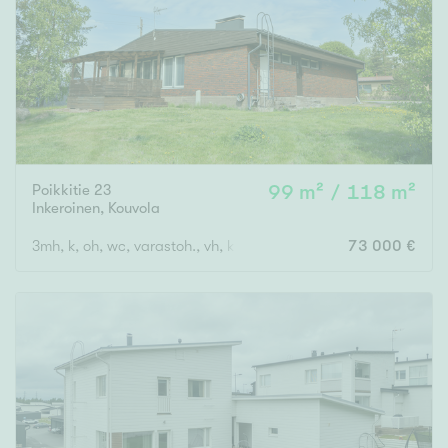
Poikkitie 23
99 m² / 118 m²
Inkeroinen
,
Kouvola
3mh, k, oh, wc, varastoh., vh, kph, s, autotalli
73 000 €