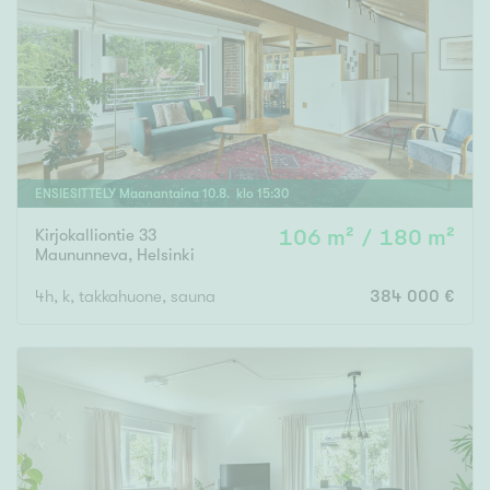
ENSIESITTELY
Maanantaina
10
.
8
. klo
15
:
30
Kirjokalliontie 33
106 m² / 180 m²
Maununneva
,
Helsinki
4h, k, takkahuone, sauna
384 000 €