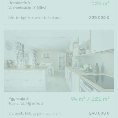
Hatolantie 41
126 m²
Vuorentausta
,
Ylöjärvi
5h+ k+ kph/s + wc + kellari,autotalli+pihasauna
225 000 €
Pyynkuja 6
94 m² / 121 m²
Talvisilta
,
Hyvinkää
3h, avok, khh, s, psh, wc, vh, harrastetila, autotalli, varastotilat
248 000 €