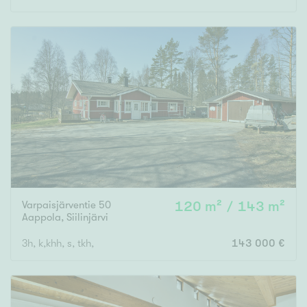
Varpaisjärventie 50
120 m² / 143 m²
Aappola
,
Siilinjärvi
3h, k,khh, s, tkh,
143 000 €