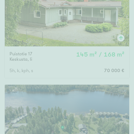
Puistotie 17
145 m² / 168 m²
Keskusta
,
Ii
5h, k, kph, s
70 000 €