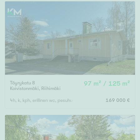
Töyrykatu 8
97 m² / 125 m²
Koivistonmäki
,
Riihimäki
4h, k, kph, erillinen wc, pesuhuone, s, pannuhuone, varasto (3 k
169 000 €