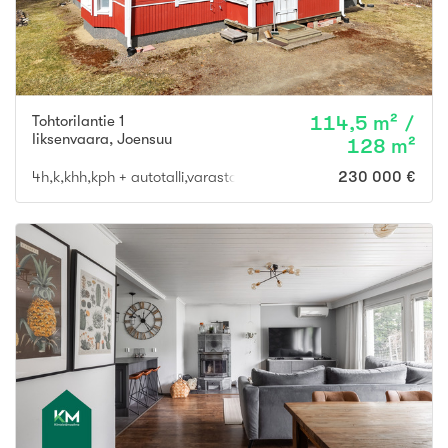
Tohtorilantie 1
114,5 m² /
Iiksenvaara
,
Joensuu
128 m²
4h,k,khh,kph + autotalli,varasto ja lämmin askateluhone
230 000 €