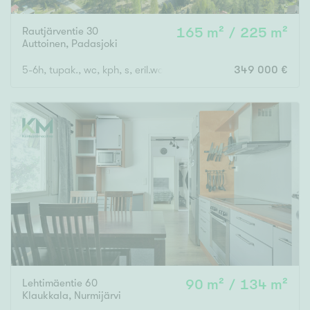
Rautjärventie 30
165 m² / 225 m²
Auttoinen
,
Padasjoki
5-6h, tupak., wc, kph, s, eril.wc, khh, 2 v, 2xautotalli autokatos
349 000 €
Lehtimäentie 60
90 m² / 134 m²
Klaukkala
,
Nurmijärvi