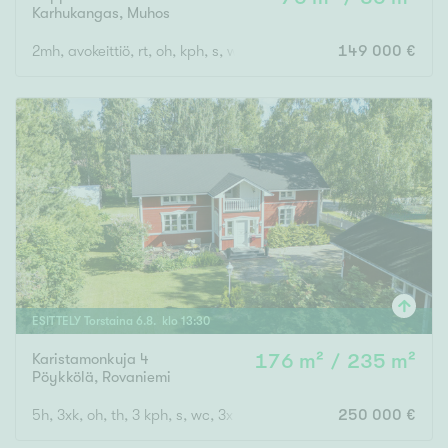
Karhukangas
,
Muhos
2mh, avokeittiö, rt, oh, kph, s, wc, pihasauna
149 000 €
Rakennusvuosi
Uudiskohteet
Vain uudiskohteet
Ei uudiskohteita
Arvokohteet
ESITTELY
Torstaina
6
.
8
. klo
13
:
30
Vain arvokohteet
Ei arvokohteita
Karistamonkuja 4
176 m² / 235 m²
Pöykkölä
,
Rovaniemi
Kunto
5h, 3xk, oh, th, 3 kph, s, wc, 3x vh
250 000 €
Hyvä