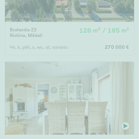
Brahentie 23
128 m² / 185 m²
Ristiina
,
Mikkeli
4h, k, pkh, s, wc, at, varasto
270 000 €