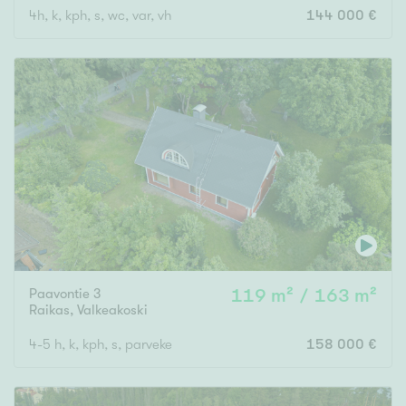
4h, k, kph, s, wc, var, vh
144 000 €
Paavontie 3
119 m² / 163 m²
Raikas
,
Valkeakoski
4-5 h, k, kph, s, parveke
158 000 €