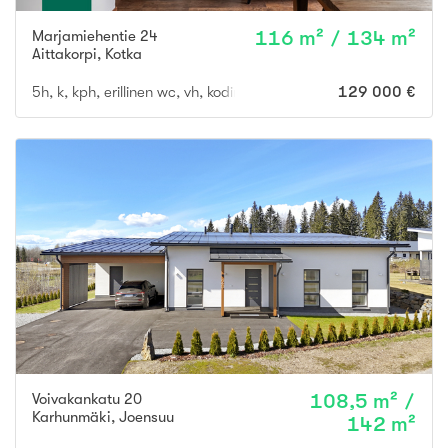
Marjamiehentie 24
116 m² / 134 m²
Aittakorpi
,
Kotka
5h, k, kph, erillinen wc, vh, kodinhoitotila kylpyhuoneen yhteyd
129 000 €
Voivakankatu 20
108,5 m² /
Karhunmäki
,
Joensuu
142 m²