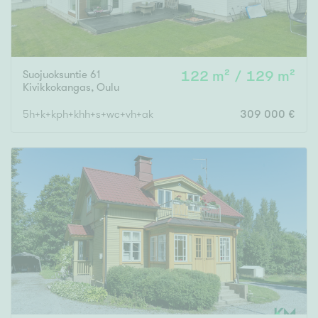
Suojuoksuntie 61
122 m² / 129 m²
Kivikkokangas
,
Oulu
5h+k+kph+khh+s+wc+vh+ak
309 000 €