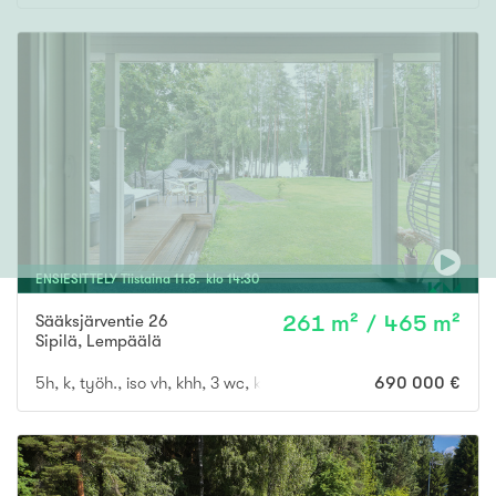
ENSIESITTELY
Tiistaina
11
.
8
. klo
14
:
30
Sääksjärventie 26
261 m² / 465 m²
Sipilä
,
Lempäälä
5h, k, työh., iso vh, khh, 3 wc, kph, s, iso autotalli, var., pihasa
690 000 €