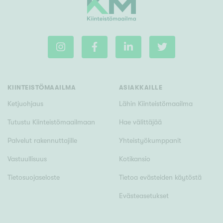
Rakennusvuosi
KIINTEISTÖMAAILMA
ASIAKKAILLE
Uudiskohteet
Ketjuohjaus
Lähin Kiinteistömaailma
Vain uudiskohteet
Ei uudiskohteita
Tutustu Kiinteistömaailmaan
Hae välittäjää
Palvelut rakennuttajille
Yhteistyökumppanit
Arvokohteet
Vastuullisuus
Kotikansio
Vain arvokohteet
Ei arvokohteita
Tietosuojaseloste
Tietoa evästeiden käytöstä
Kunto
Evästeasetukset
Hyvä