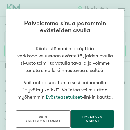
Hae kohteita
Palvelemme sinua paremmin
Myyntikohteet
HAE
evästeiden avulla
Huoneluku
Kiinteistömaailma käyttää
Lisää hakuehtoja
verkkopalvelussaan evästeitä, joiden avulla
1h
2h
3h
4h
5h+
sivusto toimii toivotulla tavalla ja voimme
Myytävät omakotitalot Mikkeli Otava
tarjota sinulle kiinnostavaa sisältöä.
Meiltä löydät myytävät omakotitalot Mikkeli Otava niin
Voit antaa suostumuksesi painamalla
Asuntotyyppi
yhdessä tasossa olevista vaihtoehdoista isoihin
"Hyväksy kaikki". Valintaa voi muuttaa
Kerros-/luhtitalo
useamman kerroksen omakotitaloihin. Sadat
myöhemmin
Evästeasetukset
-linkin kautta.
Rivitalo/paritalo
omakotitalokohteet ja erittäin kattava
kiinteistönvälittäjien verkosto varmistavat, että meillä
Omakoti-/erillistalo
VAIN
HYVÄKSYN
on hyvä paikallinen osaaminen ja tieto, mitä
Maa- tai metsätila
VÄLTTÄMÄTTÖMÄT
KAIKKI
omakotitalossa asuminen tarkoittaa. Katso alta kaikki