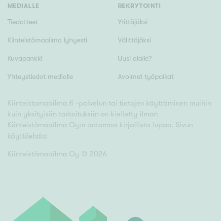
Tyydyttävä
MEDIALLE
REKRYTOINTI
Välttävä
Tiedotteet
Yrittäjäksi
Kiinteistömaailma lyhyesti
Välittäjäksi
Ominaisuudet
Kuvapankki
Uusi alalle?
Hissi
Yhteystiedot medialle
Avoimet työpaikat
Järvi- tai merinäköala
Maalämpö
Kiinteistomaailma.fi -palvelun tai tietojen käyttäminen muihin
Oma ranta
kuin yksityisiin tarkoituksiin on kielletty ilman
Kiinteistömaailma Oy:n antamaa kirjallista lupaa.
Sivun
Oma sauna
käyttöehdot
Parveke
Kiinteistömaailma Oy ©
2026
Senioriasunto