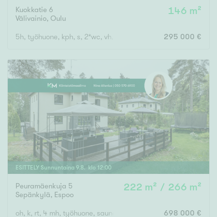
Kuokkatie 6
146 m²
Välivainio
,
Oulu
5h, työhuone, kph, s, 2*wc, vh, khh, aula
295 000 €
ESITTELY
Sunnuntaina
9
.
8
. klo
12
:
00
Peuramäenkuja 5
222 m² / 266 m²
Sepänkylä
,
Espoo
oh, k, rt, 4 mh, työhuone, saunaosasto, th, varasto, at/varas
698 000 €