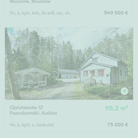
Muurame
,
Muurame
5h, k, kph, khh, 2x erill. wc, vh, lasitettu lämmin terassi
549 000 €
Ojaluhdantie 12
95,2 m²
Paavolanmäki
,
Kurikka
4h, k, kph, s, lasikuisti
75 000 €