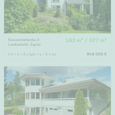
Kaivosmiehentie 3
183 m² / 377 m²
Laaksolahti
,
Espoo
6 h + k + 2 x kph + s + 5 x wc
848 000 €