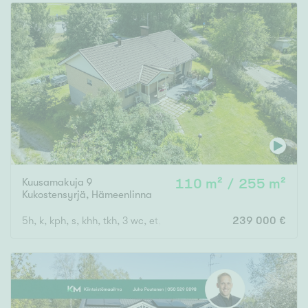
Kuusamakuja 9
110 m² / 255 m²
Kukostensyrjä
,
Hämeenlinna
5h, k, kph, s, khh, tkh, 3 wc, et, parv, vh, 2 var, kylmäkellari, at
239 000 €