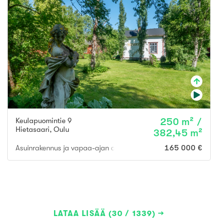
Keulapuomintie 9
250 m² /
Hietasaari
,
Oulu
382,45 m²
Asuinrakennus ja vapaa-ajan asuinrakennukset ja talousrakenn
165 000 €
LATAA LISÄÄ (30 / 1339)