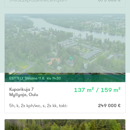
5-6h,k,2kph,s,erill.wc,khh,parveke,terassi+varasto 35m2
675 000 €
ESITTELY
Tiistaina
11
.
8
. klo
14
:
30
Kuparikuja 7
137 m² / 159 m²
Myllyoja
,
Oulu
5h, k, 2x kph/wc, s, 2x kk, takkah., vh, var., at
249 000 €