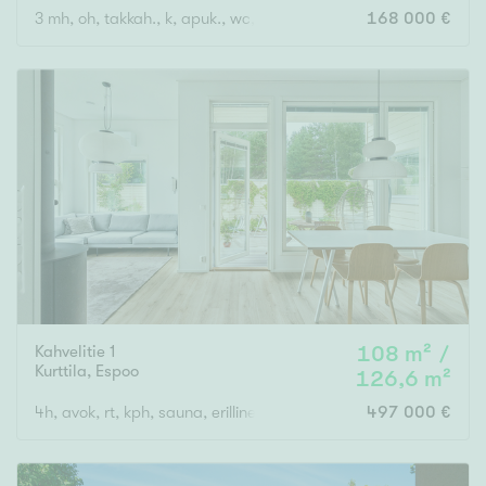
3 mh, oh, takkah., k, apuk., wc, kph, s, eteinen x 2, kuisti
168 000 €
Kahvelitie 1
108 m² /
Kurttila
,
Espoo
126,6 m²
4h, avok, rt, kph, sauna, erillinen wc, khh, autotalli ja autopaikk
497 000 €