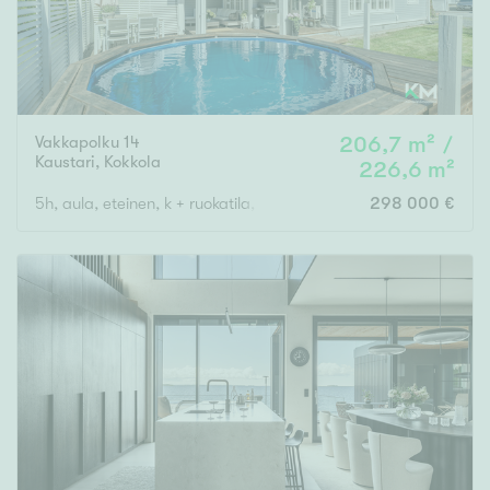
Vakkapolku 14
206,7 m² /
Kaustari
,
Kokkola
226,6 m²
5h, aula, eteinen, k + ruokatila, 3 wc , s, kph, 2 vaatehuonetta, 
298 000 €