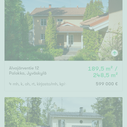
Alvajärventie 12
189,5 m² /
Palokka
,
Jyväskylä
248,5 m²
4 mh, k, oh, rt, kirjasto/mh, kph x 2, s, khh, 2x erill. wc, 3x vh
599 000 €