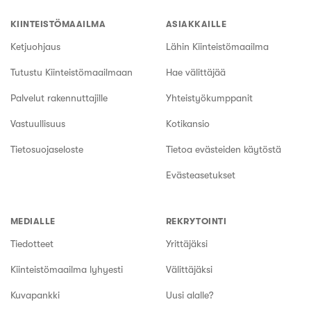
KIINTEISTÖMAAILMA
ASIAKKAILLE
Ketjuohjaus
Lähin Kiinteistömaailma
Tutustu Kiinteistömaailmaan
Hae välittäjää
Palvelut rakennuttajille
Yhteistyökumppanit
Vastuullisuus
Kotikansio
Tietosuojaseloste
Tietoa evästeiden käytöstä
Evästeasetukset
MEDIALLE
REKRYTOINTI
Tiedotteet
Yrittäjäksi
Kiinteistömaailma lyhyesti
Välittäjäksi
Kuvapankki
Uusi alalle?