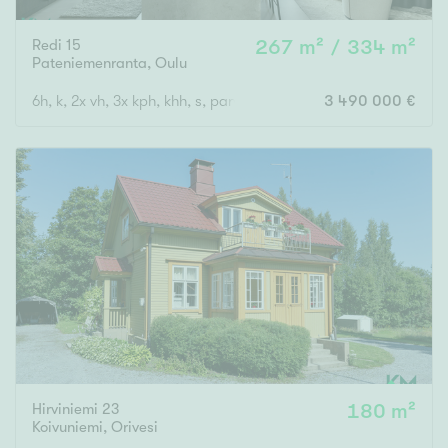
Redi 15
267 m² / 334 m²
Pateniemenranta
,
Oulu
6h, k, 2x vh, 3x kph, khh, s, parveke, terassi + ulkosauna
3 490 000 €
Hirviniemi 23
180 m²
Koivuniemi
,
Orivesi