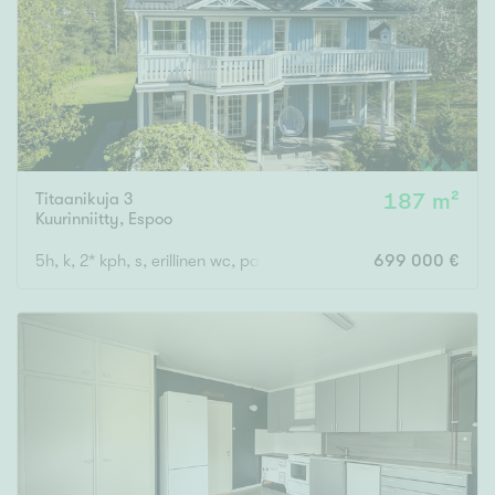
Titaanikuja 3
187 m²
Kuurinniitty
,
Espoo
5h, k, 2* kph, s, erillinen wc, parveke, terassi
699 000 €