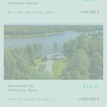
Paloheinä
,
Helsinki
6h, k, 2wc, kph, s, vsto, yms noin 162 m2 + kellaritilat + ulkovaras
498 000 €
Rakennusvuosi
Uudiskohteet
Vain uudiskohteet
Ei uudiskohteita
Arvokohteet
Vain arvokohteet
Ei arvokohteita
Sivermaantie 32
213 m²
Kalkkiranta
,
Sipoo
Kunto
4 mh, oh, rt, avok., 2 x kph, s, khh, 3 x wc, terassi
1 350 000 €
Hyvä