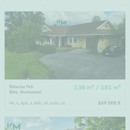
Bölentie 146
138 m² / 181 m²
Böle
,
Mustasaari
4h, k, kph, s, khh, vh, aula, at
269 000 €