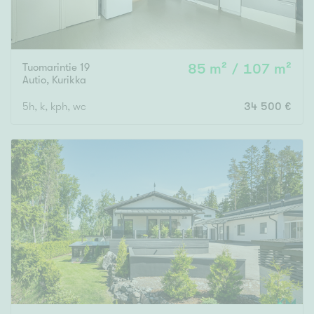
Tuomarintie 19
85 m² / 107 m²
Autio
,
Kurikka
5h, k, kph, wc
34 500 €