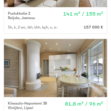
Puolukkatie 2
141 m² / 155 m²
Reijola
,
Joensuu
5h, k, 2 wc, tkh, khh, kph, s, autokatos kahdelle autolle
157 000 €
Kiiessalo-Heponiemi 38
81,8 m² / 96 m²
Viinijärvi
,
Liperi