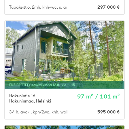
Tupakeittiö, 2mh, khh+wc, s, arkieteinen/tekn. tila, rantasauna,
297 000 €
ENSIESITTELY
Keskiviikkona
12
.
8
. klo
14
:
15
Hakunintie 16
97 m² / 101 m²
Hakuninmaa
,
Helsinki
3-4h, avok., kph/2wc, khh, walk-in vaatehuone, sisävsto + lasit
595 000 €