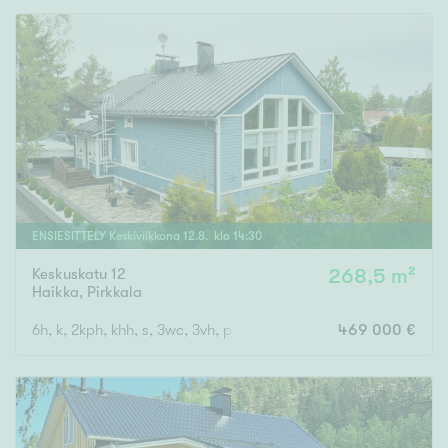
Tyydyttävä
Välttävä
Ominaisuudet
Hissi
Järvi- tai merinäköala
Maalämpö
Oma ranta
ENSIESITTELY
Keskiviikkona
12
.
8
. klo
14
:
30
Oma sauna
Keskuskatu 12
268,5 m²
Haikka
,
Pirkkala
Parveke
Senioriasunto
6h, k, 2kph, khh, s, 3wc, 3vh, p, terassi, läm.var, ak
469 000 €