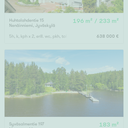
Huhtalahdentie 15
196 m² / 233 m²
Nenäinniemi
,
Jyväskylä
5h, k, kph x 2, erill. wc, pkh, takkah., aula, autotalli ja -katos, l
638 000 €
Syväsalmentie 197
183 m²