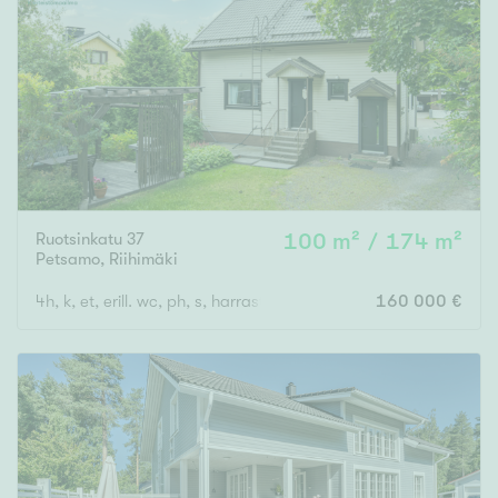
Ruotsinkatu 37
100 m² / 174 m²
Petsamo
,
Riihimäki
4h, k, et, erill. wc, ph, s, harrastetila, erillinen autotalli + varasto
160 000 €