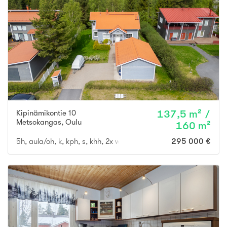
Kipinämikontie 10
137,5 m² /
Metsokangas
,
Oulu
160 m²
5h, aula/oh, k, kph, s, khh, 2x wc, ter., parv., vh, var, ak
295 000 €