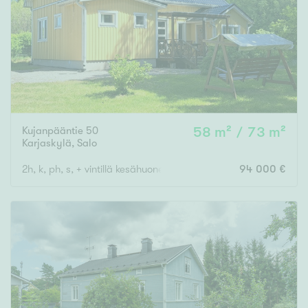
Kujanpääntie 50
58 m² / 73 m²
Karjaskylä
,
Salo
2h, k, ph, s, + vintillä kesähuone + 23 m2:n huone tal.rakennuks
94 000 €