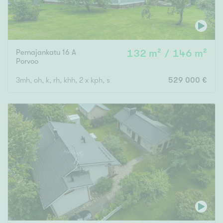
Pernajankatu 16 A
132 m² / 146 m²
Porvoo
3mh, oh, k, rh, khh, 2 x kph, s
529 000 €