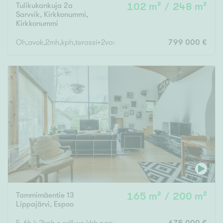
Tulikukankuja 2a
102 m² / 248 m²
Sarvvik, Kirkkonummi
,
Kirkkonummi
Oh,avok,2mh,kph,terassi+2var,saunaos,khh,vh,erill.wc,tekn.tila,
799 000 €
Tammimäentie 13
165 m² / 200 m²
Lippajärvi
,
Espoo