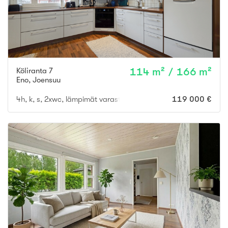
Köliranta 7
114 m² / 166 m²
Eno
,
Joensuu
4h, k, s, 2xwc, lämpimät varastot, autokatos kahdelle autolle
119 000 €