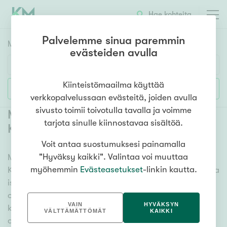
Hae kohteita
Palvelemme sinua paremmin
Myyntikohteet
HAE
evästeiden avulla
Huoneluku
Kiinteistömaailma käyttää
Lisää hakuehtoja
verkkopalvelussaan evästeitä, joiden avulla
1h
2h
3h
4h
5h+
sivusto toimii toivotulla tavalla ja voimme
Myytävät omakotitalot Lepsämä
tarjota sinulle kiinnostavaa sisältöä.
Klaukkala
Voit antaa suostumuksesi painamalla
Asuntotyyppi
"Hyväksy kaikki". Valintaa voi muuttaa
Meiltä löydät myytävät omakotitalot Lepsämä
Kerros-/luhtitalo
myöhemmin
Evästeasetukset
-linkin kautta.
Klaukkala niin yhdessä tasossa olevista vaihtoehdoista
Rivitalo/paritalo
isoihin useamman kerroksen omakotitaloihin. Sadat
Omakoti-/erillistalo
omakotitalokohteet ja erittäin kattava
VAIN
HYVÄKSYN
kiinteistönvälittäjien verkosto varmistavat, että meillä
Maa- tai metsätila
VÄLTTÄMÄTTÖMÄT
KAIKKI
on hyvä paikallinen osaaminen ja tieto, mitä