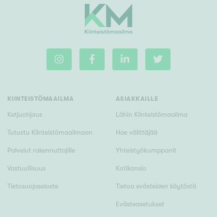
Rakennusvuosi
Uudiskohteet
KIINTEISTÖMAAILMA
ASIAKKAILLE
Vain uudiskohteet
Ei uudiskohteita
Ketjuohjaus
Lähin Kiinteistömaailma
Tutustu Kiinteistömaailmaan
Hae välittäjää
Arvokohteet
Palvelut rakennuttajille
Yhteistyökumppanit
Vain arvokohteet
Ei arvokohteita
Vastuullisuus
Kotikansio
Tietosuojaseloste
Tietoa evästeiden käytöstä
Kunto
Hyvä
Evästeasetukset