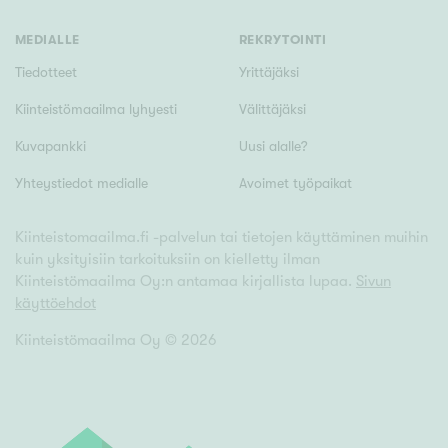
Tyydyttävä
Välttävä
MEDIALLE
REKRYTOINTI
Tiedotteet
Yrittäjäksi
Ominaisuudet
Kiinteistömaailma lyhyesti
Välittäjäksi
Hissi
Kuvapankki
Uusi alalle?
Järvi- tai merinäköala
Yhteystiedot medialle
Avoimet työpaikat
Maalämpö
Oma ranta
Kiinteistomaailma.fi -palvelun tai tietojen käyttäminen muihin
kuin yksityisiin tarkoituksiin on kielletty ilman
Oma sauna
Kiinteistömaailma Oy:n antamaa kirjallista lupaa.
Sivun
Parveke
käyttöehdot
Senioriasunto
Kiinteistömaailma Oy ©
2026