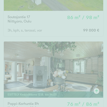
Soutajantie 17
86 m² / 98 m²
Niittyaro
,
Oulu
3h, kph, s, terassi, var
99 000 €
ESITTELY
Keskiviikkona
12
.
8
. klo
14
:
00
Pappi-Karhuntie 84
76 m² / 86 m²