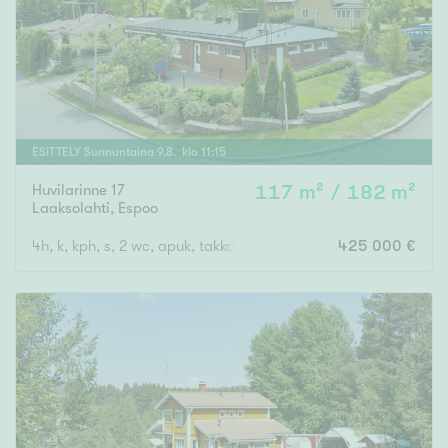
ESITTELY
Sunnuntaina
9
.
8
. klo
11
:
15
Huvilarinne 17
117 m² / 182 m²
Laaksolahti
,
Espoo
4h, k, kph, s, 2 wc, apuk, takkah/askartelut, var, at
425 000 €