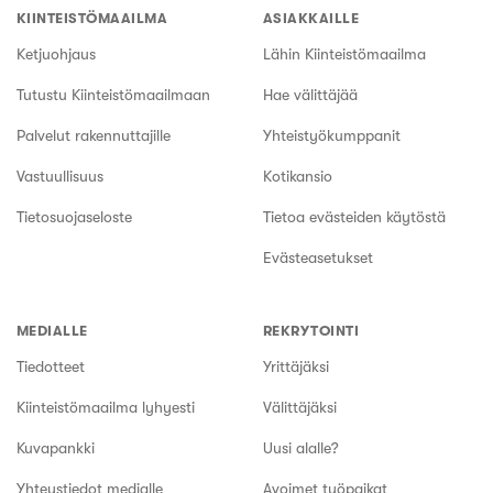
KIINTEISTÖMAAILMA
ASIAKKAILLE
Ketjuohjaus
Lähin Kiinteistömaailma
Tutustu Kiinteistömaailmaan
Hae välittäjää
Palvelut rakennuttajille
Yhteistyökumppanit
Vastuullisuus
Kotikansio
Tietosuojaseloste
Tietoa evästeiden käytöstä
Evästeasetukset
MEDIALLE
REKRYTOINTI
Tiedotteet
Yrittäjäksi
Kiinteistömaailma lyhyesti
Välittäjäksi
Kuvapankki
Uusi alalle?
Yhteystiedot medialle
Avoimet työpaikat