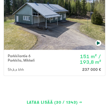
Parkkilantie 6
151 m² /
Parkkila
,
Mikkeli
193,8 m²
5h,k,s khh
237 000 €
LATAA LISÄÄ (30 / 1343)