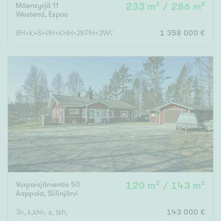
Mäensyrjä 11
233 m² / 286 m²
Westend
,
Espoo
8H+K+S+PH+KHH+2KPH+3WC+AUTOTALLI+VAR
1 358 000 €
Varpaisjärventie 50
120 m² / 143 m²
Aappola
,
Siilinjärvi
3h, k,khh, s, tkh,
143 000 €