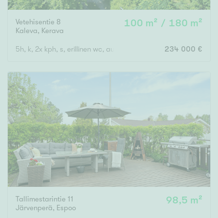
Vetehisentie 8
100 m² / 180 m²
Kaleva
,
Kerava
5h, k, 2x kph, s, erillinen wc, autotalli
234 000 €
Tallimestarintie 11
98,5 m²
Järvenperä
,
Espoo