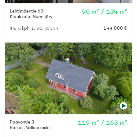
Lehtimäentie 60
90 m² / 134 m²
Klaukkala
,
Nurmijärvi
4h, k, kph, s, wc, var, vh
144 000 €
Paavontie 3
119 m² / 163 m²
Raikas
,
Valkeakoski