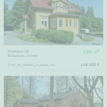
Hirviniemi 23
180 m²
Koivuniemi
,
Orivesi
3 mh, oh, takkah., k, apuk., wc, kph, s, eteinen x 2, kuisti
168 000 €