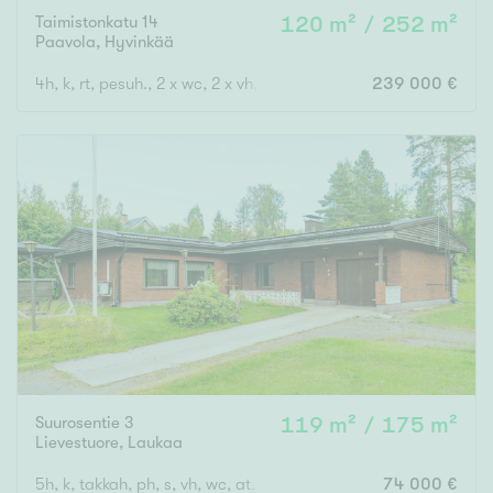
Taimistonkatu 14
120 m² / 252 m²
Paavola
,
Hyvinkää
4h, k, rt, pesuh., 2 x wc, 2 x vh, pukuh., kph, s, autotalli
239 000 €
Suurosentie 3
119 m² / 175 m²
Lievestuore
,
Laukaa
5h, k, takkah, ph, s, vh, wc, at, varasto
74 000 €