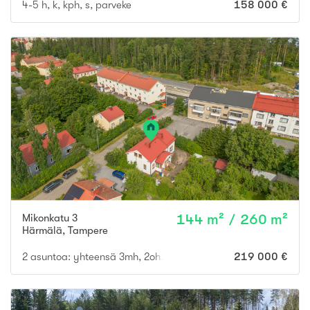
4-5 h, k, kph, s, parveke
158 000 €
Mikonkatu 3
144 m² / 260 m²
Härmälä
,
Tampere
2 asuntoa: yhteensä 3mh, 2oh, 2k, 3wc, ph, s, varastoja, ullakoit
219 000 €