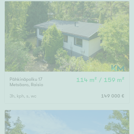
Pähkinäpolku 17
114 m² / 159 m²
Metsäaro
,
Raisio
3h, kph, s, wc
149 000 €