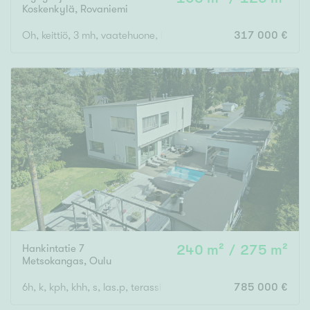
Koskenkylä
,
Rovaniemi
Oh, keittiö, 3 mh, vaatehuone, kodinhoitohuone, wc, kylpyhuone,
317 000 €
Rakennusvuosi
Uudiskohteet
Vain uudiskohteet
Ei uudiskohteita
Arvokohteet
Vain arvokohteet
Ei arvokohteita
Hankintatie 7
240 m² / 275 m²
Metsokangas
,
Oulu
Kunto
6h, k, kph, khh, s, las.p, terassi + autotalli
785 000 €
Hyvä