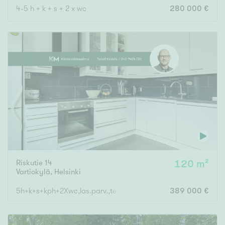
4-5 h + k + s + 2 x wc
280 000 €
Riskutie 14
120 m²
Vartiokylä
,
Helsinki
5h+k+s+kph+2Xwc,las.parv.,terassi,varasto
389 000 €