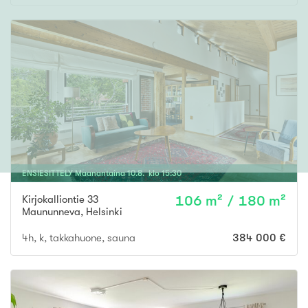
ENSIESITTELY
Maanantaina
10
.
8
. klo
15
:
30
Kirjokalliontie 33
106 m² / 180 m²
Maununneva
,
Helsinki
4h, k, takkahuone, sauna
384 000 €