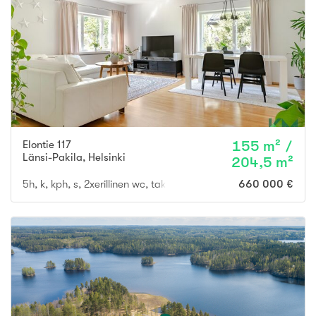
Elontie 117
155 m² /
Länsi-Pakila
,
Helsinki
204,5 m²
5h, k, kph, s, 2xerillinen wc, takkahuone, askartelutila ja pukuhu
660 000 €