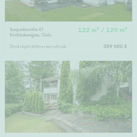
Suojuoksuntie 61
122 m² / 129 m²
Kivikkokangas
,
Oulu
5h+k+kph+khh+s+wc+vh+ak
309 000 €