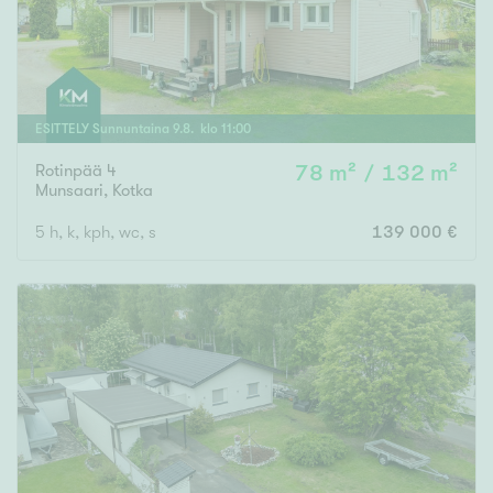
ESITTELY
Sunnuntaina
9
.
8
. klo
11
:
00
Rotinpää 4
78 m² / 132 m²
Munsaari
,
Kotka
5 h, k, kph, wc, s
139 000 €