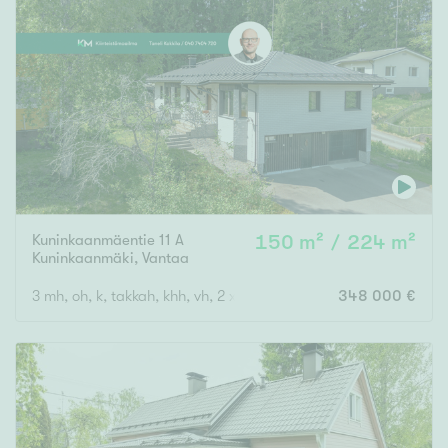
Kuninkaanmäentie 11 A
150 m² / 224 m²
Kuninkaanmäki
,
Vantaa
3 mh, oh, k, takkah, khh, vh, 2 x eril. wc, s, kph, autotalli
348 000 €