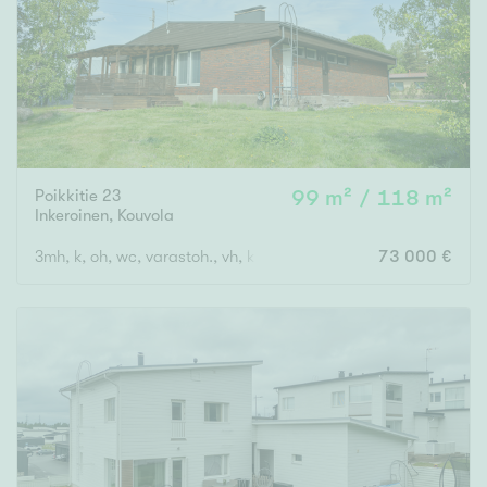
Poikkitie 23
99 m² / 118 m²
Inkeroinen
,
Kouvola
3mh, k, oh, wc, varastoh., vh, kph, s, autotalli
73 000 €