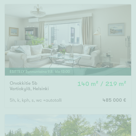
Tyydyttävä
Välttävä
Ominaisuudet
Hissi
Järvi- tai merinäköala
Maalämpö
Oma ranta
ESITTELY
Sunnuntaina
9
.
8
. klo
13
:
00
Oma sauna
Orvokkitie 5b
140 m² / 219 m²
Vartiokylä
,
Helsinki
Parveke
Senioriasunto
5h, k, kph, s, wc +autotalli
485 000 €