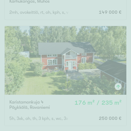
Karhukangas
,
Muhos
2mh, avokeittiö, rt, oh, kph, s, wc, pihasauna
149 000 €
Karistamonkuja 4
176 m² / 235 m²
Pöykkölä
,
Rovaniemi
5h, 3xk, oh, th, 3 kph, s, wc, 3x vh
250 000 €