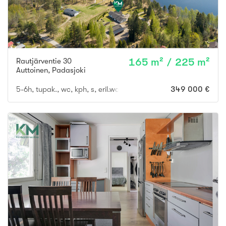
Rautjärventie 30
165 m² / 225 m²
Auttoinen
,
Padasjoki
5-6h, tupak., wc, kph, s, eril.wc, khh, 2 v, 2xautotalli autokatos
349 000 €