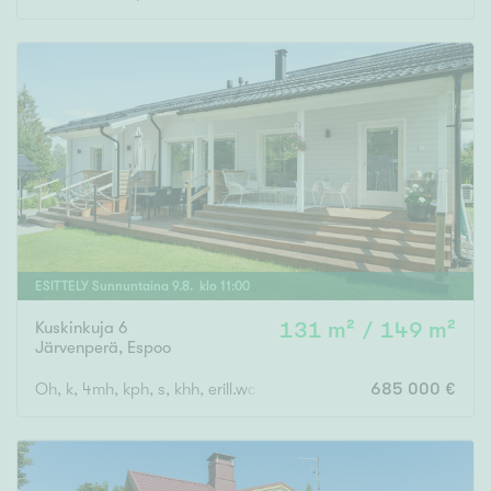
ESITTELY
Sunnuntaina
9
.
8
. klo
11
:
00
Kuskinkuja 6
131 m² / 149 m²
Järvenperä
,
Espoo
Oh, k, 4mh, kph, s, khh, erill.wc, vh
685 000 €