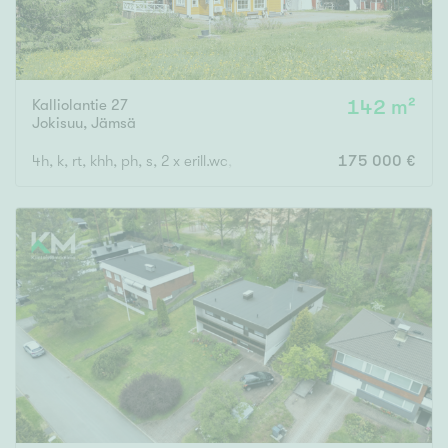
Kalliolantie 27
142 m²
Jokisuu
,
Jämsä
4h, k, rt, khh, ph, s, 2 x erill.wc, vh, lasikuisti, ter., parv.
175 000 €