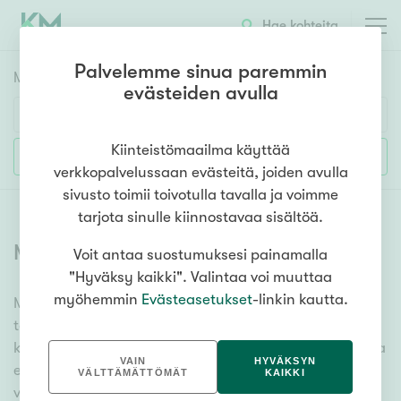
Hae kohteita
Palvelemme sinua paremmin
Myyntikohteet
HAE
evästeiden avulla
Huoneluku
Kiinteistömaailma käyttää
Lisää hakuehtoja
verkkopalvelussaan evästeitä, joiden avulla
1h
2h
3h
4h
5h+
sivusto toimii toivotulla tavalla ja voimme
tarjota sinulle kiinnostavaa sisältöä.
Myytävät omakotitalot
(
1343
)
Voit antaa suostumuksesi painamalla
Asuntotyyppi
"Hyväksy kaikki". Valintaa voi muuttaa
Kerros-/luhtitalo
myöhemmin
Evästeasetukset
-linkin kautta.
Meiltä löydät myytävät omakotitalot niin yhdessä
Rivitalo/paritalo
tasossa olevista vaihtoehdoista isoihin useamman
Omakoti-/erillistalo
kerroksen omakotitaloihin. Sadat omakotitalokohteet ja
VAIN
HYVÄKSYN
erittäin kattava kiinteistönvälittäjien verkosto
Maa- tai metsätila
VÄLTTÄMÄTTÖMÄT
KAIKKI
varmistavat, että meillä on hyvä paikallinen