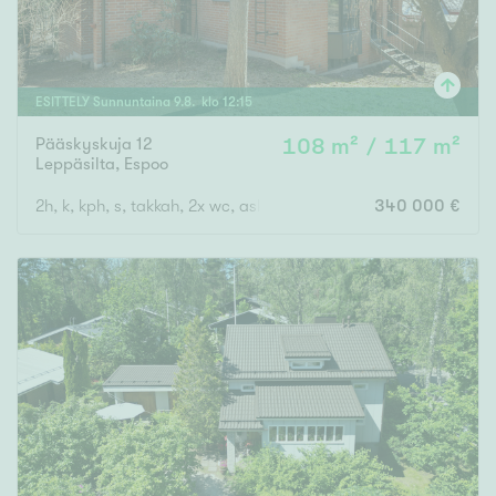
ESITTELY
Sunnuntaina
9
.
8
. klo
12
:
15
Pääskyskuja 12
108 m² / 117 m²
Leppäsilta
,
Espoo
2h, k, kph, s, takkah, 2x wc, askartelutila, varastohuone, khh, p
340 000 €