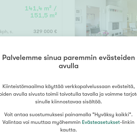
Senioriasuminen
jen hinnat
Valitse kiinteistönvälittäjä
oimitila
141,4 m² /
151,5 m²
S
stönvälitys alueellasi
Arviointipalvelu
utotalli
keli
Mänttä
Salo
Savonlinna
Seinäj
Muut
kph, s, erill. wc*2, vh
329 000 €
Siilinjärvi
Sotkamo
Söde
kia
Nummela
Palvelemme sinua paremmin evästeiden
000
000 €
avulla
5
130 m² /
201 m²
Asuinpinta-ala
Kiinteistömaailma käyttää verkkopalvelussaan evästeitä,
s, 2x wc, vh, p, terassi
489 000 €
oiden avulla sivusto toimii toivotulla tavalla ja voimme tarjo
m²
sinulle kiinnostavaa sisältöä.
Voit antaa suostumuksesi painamalla "Hyväksy kaikki".
Valintaa voi muuttaa myöhemmin
Evästeasetukset
-linkin
kautta.