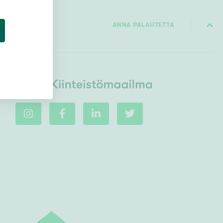
ANNA PALAUTETTA
Ei uudiskohteita
Ei arvokohteita