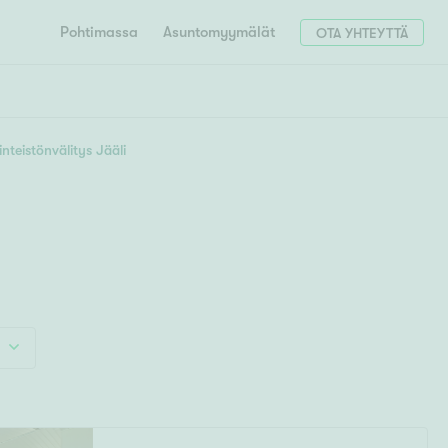
Pohtimassa
Asuntomyymälät
OTA YHTEYTTÄ
HAE
Hae postinumerosi perusteella
inteistönvälitys Jääli
unnon ostajille
4h
5h+
 liittyvät
T
Tahko
Tampere
Tornio
Turku
totoimeksianto
Tuusula
V
 meidät
Vaasa
Valkeakoski
Vantaa
tys alueellasi
Varkaus
Y
vaniemi