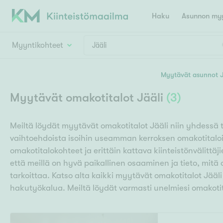
Haku
Asunnon myy
Myyntikohteet
Valitse lähin myymäläpaikkakunta
Myytävät asunnot J
Asun
Huoneluku
Myytävät omakotitalot Jääli
(
3
)
E
K
Kiint
Tarj
Espoo
Ka
Meiltä löydät myytävät omakotitalot Jääli niin yhdessä 
Ka
Asuntotyyppi
Ki
vaihtoehdoista isoihin useamman kerroksen omakotitaloi
Kiint
Ko
H
omakotitalokohteet ja erittäin kattava kiinteistönvälittäj
R
Digi
että meillä on hyvä paikallinen osaaminen ja tieto, mit
Hamina
Helsinki
Hyvinkää
Avoi
tarkoittaa. Katso alta kaikki myytävät omakotitalot Jää
L
Hämeenlinna
hakutyökalua. Meiltä löydät varmasti unelmiesi omakoti
Lah
T
Lev
I
Päätök