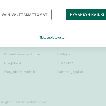
VAIN VÄLTTÄMÄTTÖMÄT
HYVÄKSYN KAIKKI
Vain uudiskohteet
Tietosuojaseloste
MEDIALLE
REKRYTOINTI
Vain arvokohteet
Tiedotteet
Yrittäjäksi
Kiinteistömaailma lyhyesti
Välittäjäksi
Hyvä
Kuvapankki
Uusi alalle?
Tyydyttävä
Yhteystiedot medialle
Avoimet työpaikat
Välttävä
issi
n yksityisiin tarkoituksiin on