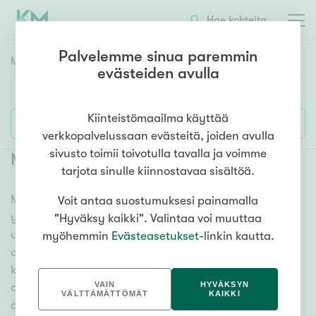
Hae kohteita
Palvelemme sinua paremmin
Myyntikohteet
HAE
evästeiden avulla
Huoneluku
Kiinteistömaailma käyttää
Lisää hakuehtoja
verkkopalvelussaan evästeitä, joiden avulla
1h
2h
3h
4h
5h+
sivusto toimii toivotulla tavalla ja voimme
Myytävät omakotitalot Ilmajoki
(
13
)
tarjota sinulle kiinnostavaa sisältöä.
Meiltä löydät myytävät omakotitalot Ilmajoki niin
Voit antaa suostumuksesi painamalla
Asuntotyyppi
yhdessä tasossa olevista vaihtoehdoista isoihin
"Hyväksy kaikki". Valintaa voi muuttaa
Kerros-/luhtitalo
useamman kerroksen omakotitaloihin. Sadat
myöhemmin
Evästeasetukset
-linkin kautta.
Rivitalo/paritalo
omakotitalokohteet ja erittäin kattava
kiinteistönvälittäjien verkosto varmistavat, että meillä
Omakoti-/erillistalo
VAIN
HYVÄKSYN
on hyvä paikallinen osaaminen ja tieto, mitä
Maa- tai metsätila
VÄLTTÄMÄTTÖMÄT
KAIKKI
omakotitalossa asuminen tarkoittaa. Katso alta kaikki