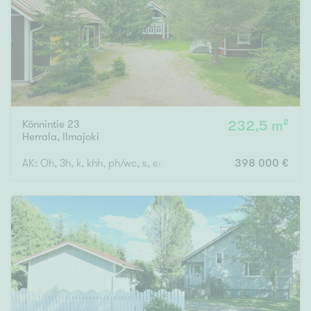
Könnintie 23
232,5 m²
Herrala
,
Ilmajoki
AK: Oh, 3h, k, khh, ph/wc, s, erill.wc, kuisti YK: 3h, aulatila, ph/
398 000 €