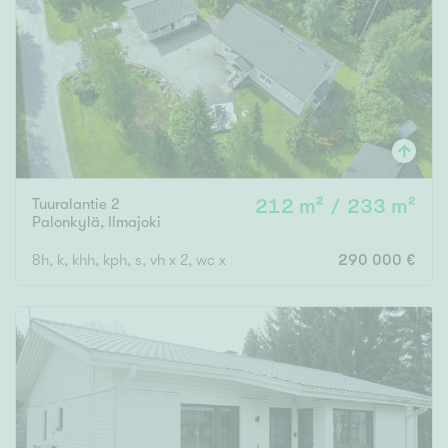
Tuuralantie 2
212 m² / 233 m²
Palonkylä
,
Ilmajoki
8h, k, khh, kph, s, vh x 2, wc x 3, autotalli, autokatos
290 000 €