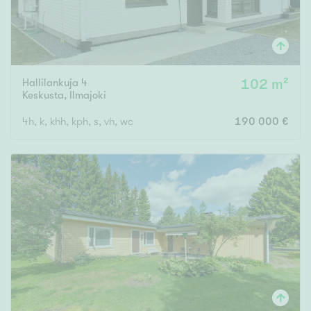
Hallilankuja 4
102 m²
Keskusta
,
Ilmajoki
4h, k, khh, kph, s, vh, wc
190 000 €