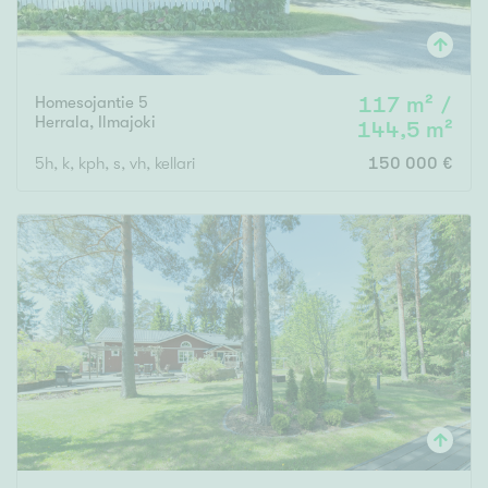
Homesojantie 5
117 m² /
Herrala
,
Ilmajoki
144,5 m²
5h, k, kph, s, vh, kellari
150 000 €