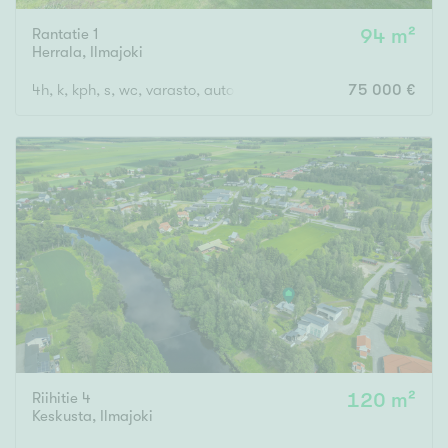
Rantatie 1
94 m²
Herrala
,
Ilmajoki
4h, k, kph, s, wc, varasto, autokatos
75 000 €
Riihitie 4
120 m²
Keskusta
,
Ilmajoki