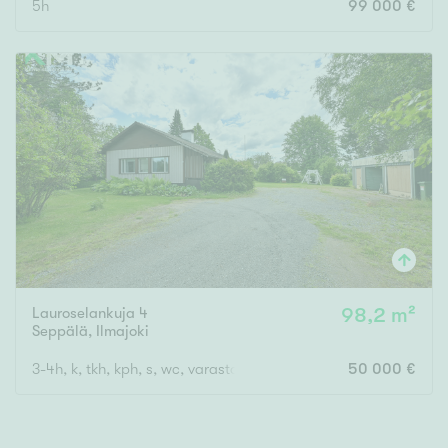
5h
99 000 €
Lauroselankuja 4
98,2 m²
Seppälä
,
Ilmajoki
3-4h, k, tkh, kph, s, wc, varastotilat, talousrakennus
50 000 €