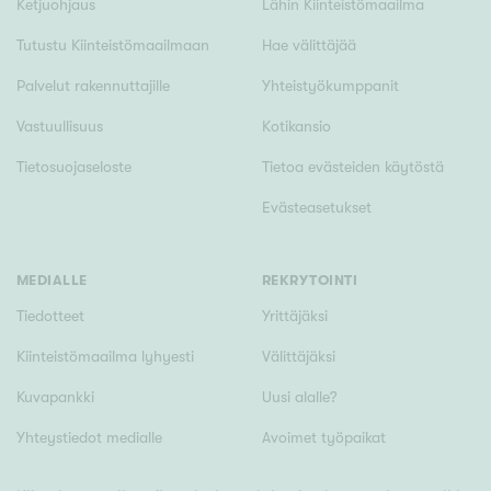
Ketjuohjaus
Lähin Kiinteistömaailma
Tutustu Kiinteistömaailmaan
Hae välittäjää
Palvelut rakennuttajille
Yhteistyökumppanit
Vastuullisuus
Kotikansio
Tietosuojaseloste
Tietoa evästeiden käytöstä
Evästeasetukset
MEDIALLE
REKRYTOINTI
Tiedotteet
Yrittäjäksi
Kiinteistömaailma lyhyesti
Välittäjäksi
Kuvapankki
Uusi alalle?
Yhteystiedot medialle
Avoimet työpaikat