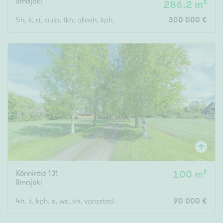
Ilmajoki
286,2 m²
5h, k, rt, aula, tkh, allash, kph, s, khh, 5vh, 3wc, at
300 000 €
Rakennusvuosi
Uudiskohteet
Vain uudiskohteet
Ei uudiskohteita
Arvokohteet
Vain arvokohteet
Ei arvokohteita
Könnintie 131
100 m²
Ilmajoki
Kunto
4h, k, kph, s, wc, vh, varastotilat, autotalli
90 000 €
Hyvä