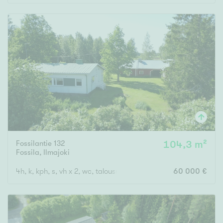
Fossilantie 132
104,3 m²
Fossila
,
Ilmajoki
4h, k, kph, s, vh x 2, wc, talousrakennus
60 000 €