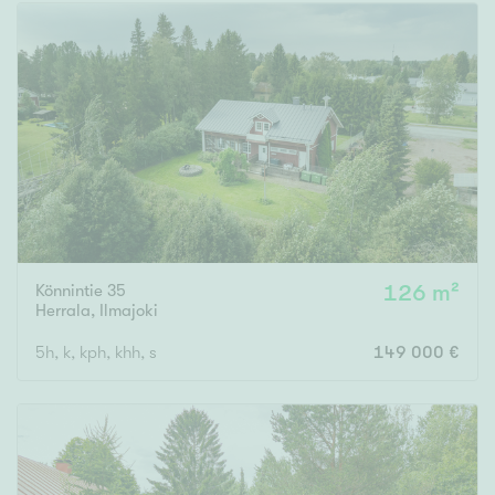
Tyydyttävä
Välttävä
Ominaisuudet
Hissi
Järvi- tai merinäköala
Maalämpö
Oma ranta
Oma sauna
Könnintie 35
126 m²
Herrala
,
Ilmajoki
Parveke
5h, k, kph, khh, s
149 000 €
Senioriasunto