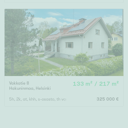
Tyydyttävä
Välttävä
Ominaisuudet
Hissi
Järvi- tai merinäköala
Maalämpö
Oma ranta
Oma sauna
Vakkatie 8
133 m² / 217 m²
Parveke
Hakuninmaa
,
Helsinki
Senioriasunto
5h, 2k, at, khh, s-osasto, th varastot
325 000 €