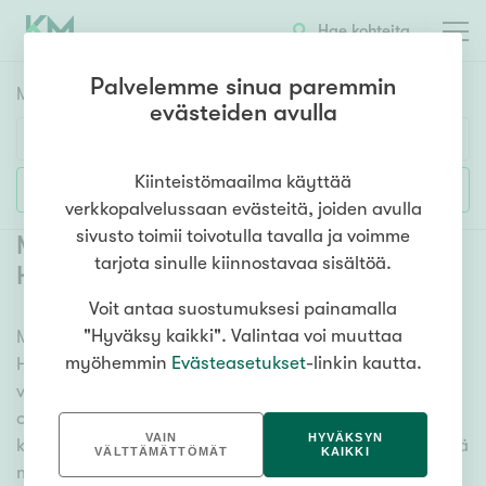
Hae kohteita
Palvelemme sinua paremmin
Myyntikohteet
HAE
evästeiden avulla
Huoneluku
Kiinteistömaailma käyttää
Lisää hakuehtoja
verkkopalvelussaan evästeitä, joiden avulla
1h
2h
3h
4h
5h+
sivusto toimii toivotulla tavalla ja voimme
Myytävät omakotitalot Helsinki
tarjota sinulle kiinnostavaa sisältöä.
Hakuninmaa
(
3
)
Voit antaa suostumuksesi painamalla
Asuntotyyppi
"Hyväksy kaikki". Valintaa voi muuttaa
Meiltä löydät myytävät omakotitalot Helsinki
Kerros-/luhtitalo
myöhemmin
Evästeasetukset
-linkin kautta.
Hakuninmaa niin yhdessä tasossa olevista
Rivitalo/paritalo
vaihtoehdoista isoihin useamman kerroksen
Omakoti-/erillistalo
omakotitaloihin. Sadat omakotitalokohteet ja erittäin
VAIN
HYVÄKSYN
kattava kiinteistönvälittäjien verkosto varmistavat, että
Maa- tai metsätila
VÄLTTÄMÄTTÖMÄT
KAIKKI
meillä on hyvä paikallinen osaaminen ja tieto, mitä