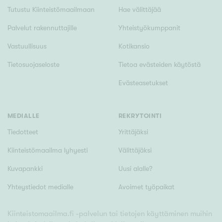
Tutustu Kiinteistömaailmaan
Hae välittäjää
Palvelut rakennuttajille
Yhteistyökumppanit
Vastuullisuus
Kotikansio
Tietosuojaseloste
Tietoa evästeiden käytöstä
Evästeasetukset
MEDIALLE
REKRYTOINTI
Tiedotteet
Yrittäjäksi
Kiinteistömaailma lyhyesti
Välittäjäksi
Kuvapankki
Uusi alalle?
Yhteystiedot medialle
Avoimet työpaikat
Kiinteistomaailma.fi -palvelun tai tietojen käyttäminen muihin