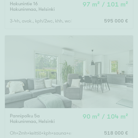
Hakunintie 16
97 m² / 101 m²
Hakuninmaa
,
Helsinki
3-4h, avok., kph/2wc, khh, walk-in vaatehuone, sisävsto + lasit
595 000 €
Rakennusvuosi
Uudiskohteet
Vain uudiskohteet
Ei uudiskohteita
Arvokohteet
Vain arvokohteet
Ei arvokohteita
Pannipolku 5a
90 m² / 104 m²
Kunto
Hakuninmaa
,
Helsinki
Hyvä
Oh+2mh+keittiö+kph+sauna+erillinen wc+khh+tekninen tila
518 000 €