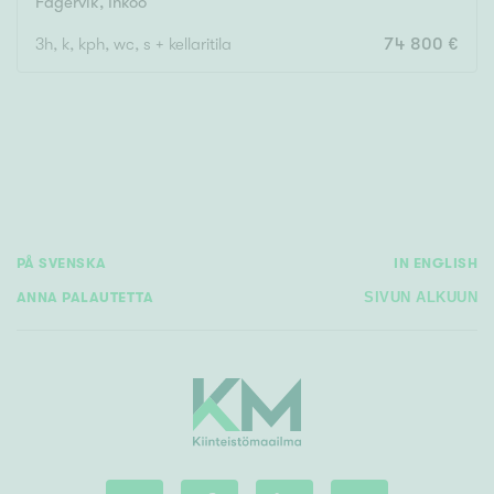
Fagervik
,
Inkoo
3h, k, kph, wc, s + kellaritila
74 800 €
Rakennusvuosi
Uudiskohteet
Vain uudiskohteet
Ei uudiskohteita
PÅ SVENSKA
IN ENGLISH
ANNA PALAUTETTA
SIVUN ALKUUN
Arvokohteet
Vain arvokohteet
Ei arvokohteita
Kunto
Hyvä