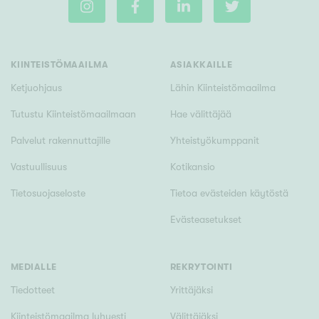
Tyydyttävä
Välttävä
KIINTEISTÖMAAILMA
ASIAKKAILLE
Ominaisuudet
Ketjuohjaus
Lähin Kiinteistömaailma
Hissi
Tutustu Kiinteistömaailmaan
Hae välittäjää
Järvi- tai merinäköala
Maalämpö
Palvelut rakennuttajille
Yhteistyökumppanit
Oma ranta
Vastuullisuus
Kotikansio
Oma sauna
Tietosuojaseloste
Tietoa evästeiden käytöstä
Parveke
Evästeasetukset
Senioriasunto
MEDIALLE
REKRYTOINTI
Tiedotteet
Yrittäjäksi
Kiinteistömaailma lyhyesti
Välittäjäksi