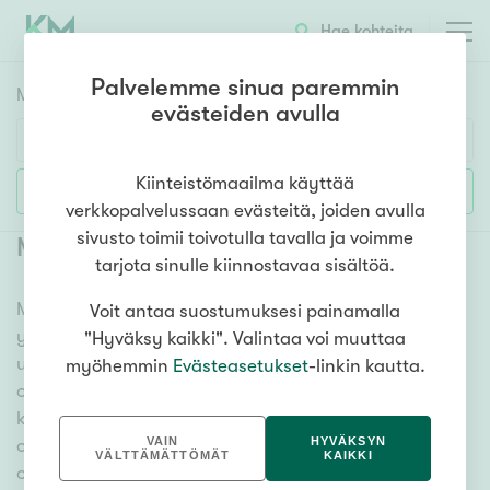
Hae kohteita
Palvelemme sinua paremmin
Myyntikohteet
HAE
evästeiden avulla
Huoneluku
Kiinteistömaailma käyttää
Lisää hakuehtoja
verkkopalvelussaan evästeitä, joiden avulla
1h
2h
3h
4h
5h+
sivusto toimii toivotulla tavalla ja voimme
Myytävät omakotitalot Fagervik
(
1
)
tarjota sinulle kiinnostavaa sisältöä.
Meiltä löydät myytävät omakotitalot Fagervik niin
Voit antaa suostumuksesi painamalla
Asuntotyyppi
yhdessä tasossa olevista vaihtoehdoista isoihin
"Hyväksy kaikki". Valintaa voi muuttaa
Kerros-/luhtitalo
useamman kerroksen omakotitaloihin. Sadat
myöhemmin
Evästeasetukset
-linkin kautta.
Rivitalo/paritalo
omakotitalokohteet ja erittäin kattava
kiinteistönvälittäjien verkosto varmistavat, että meillä
Omakoti-/erillistalo
VAIN
HYVÄKSYN
on hyvä paikallinen osaaminen ja tieto, mitä
Maa- tai metsätila
VÄLTTÄMÄTTÖMÄT
KAIKKI
omakotitalossa asuminen tarkoittaa. Katso alta kaikki