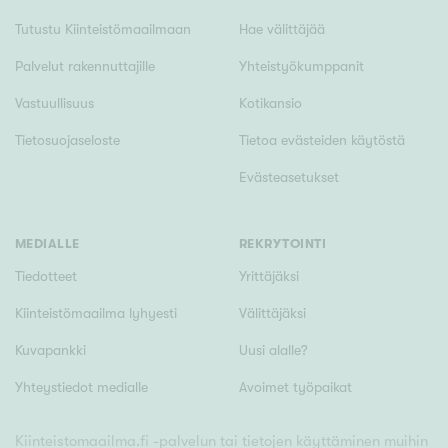
Tutustu Kiinteistömaailmaan
Hae välittäjää
Palvelut rakennuttajille
Yhteistyökumppanit
Vastuullisuus
Kotikansio
Tietosuojaseloste
Tietoa evästeiden käytöstä
Evästeasetukset
MEDIALLE
REKRYTOINTI
Tiedotteet
Yrittäjäksi
Kiinteistömaailma lyhyesti
Välittäjäksi
Kuvapankki
Uusi alalle?
Yhteystiedot medialle
Avoimet työpaikat
Kiinteistomaailma.fi -palvelun tai tietojen käyttäminen muihin