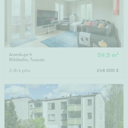
Tyydyttävä
Välttävä
Ominaisuudet
Hissi
Järvi- tai merinäköala
Aromikuja 4
59,5 m²
Maalämpö
Riihikallio
,
Tuusula
Oma ranta
2-3h k piha
148 000 €
Oma sauna
Parveke
Senioriasunto