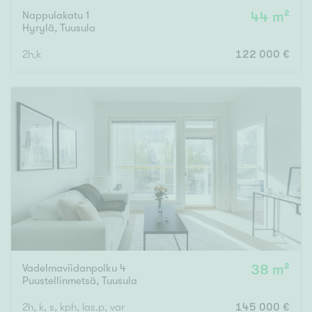
Nappulakatu 1
44 m²
Hyrylä
,
Tuusula
2h,k
122 000 €
Vadelmaviidanpolku 4
38 m²
Puustellinmetsä
,
Tuusula
2h, k, s, kph, las.p, var
145 000 €