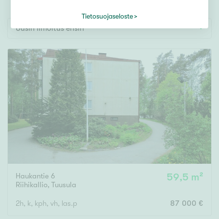
Tontti
Vapaa-ajan asunto
Tietosuojaseloste
Uusin ilmoitus ensin
Toimitila
Autotalli
Muut
Hinta
000
000 €
Pinta-ala
Haukantie 6
59,5 m²
Asuinpinta-ala
Kokonaispinta-ala
Riihikallio
,
Tuusula
2h, k, kph, vh, las.p
87 000 €
m²