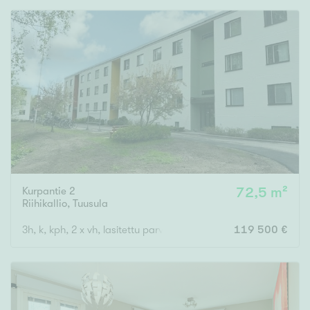
Rakennusvuosi
Uudiskohteet
Vain uudiskohteet
Ei uudiskohteita
Kurpantie 2
72,5 m²
Arvokohteet
Riihikallio
,
Tuusula
Vain arvokohteet
Ei arvokohteita
3h, k, kph, 2 x vh, lasitettu parveke
119 500 €
Kunto
Hyvä