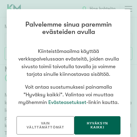
Hae kohteita
Palvelemme sinua paremmin
Myyntikohteet
HAE
evästeiden avulla
Huoneluku
Kiinteistömaailma käyttää
Lisää hakuehtoja
verkkopalvelussaan evästeitä, joiden avulla
1h
2h
3h
4h
5h+
sivusto toimii toivotulla tavalla ja voimme
Myytävät kerrostaloasunnot Tuusula
tarjota sinulle kiinnostavaa sisältöä.
(
7
)
Voit antaa suostumuksesi painamalla
Asuntotyyppi
"Hyväksy kaikki". Valintaa voi muuttaa
Meiltä löydät myytävät kerrostaloasunnot Tuusula
Kerros-/luhtitalo
myöhemmin
Evästeasetukset
-linkin kautta.
kattavasti ja helposti. Kätevän hakutyökalumme avulla
Rivitalo/paritalo
löydät unelmiesi kodin, oli sitten tähtäimessä sauna,
Omakoti-/erillistalo
parveke tai merinäköala. Katso alta kaikki myytävät
VAIN
HYVÄKSYN
kerrostaloasunnot Tuusula ja valitse itsellesi mieleinen!
Maa- tai metsätila
VÄLTTÄMÄTTÖMÄT
KAIKKI
Tutustu myös videoesittelyihimme!